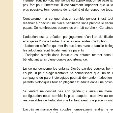
institue. Tout non-dit, mensonge ou approximation se paye la
prix fort pour l’intéressé. Il est vraiment important que la lo
plus possible, tenir compte de la réalité et du respect de tous
Contrairement à ce que chacun semble penser il est tout
réserver à chacun une place pertinente sans prendre le risqu
papas. De nombreuses personnes ont fait ce choix. Certaines 
L’adoption est la création par jugement d’un lien de filia
étrangères l’une à l’autre. Il existe deux sortes d’adoption :
- l’adoption plénière qui met fin aux liens avec la famille biolo
les adoptants sont légalement les parents
- l’adoption simple dans laquelle les enfants restent dans 
bénéficiant ainsi d’une double appartenance.
En ce qui concerne les enfants élevés par des couples homos
couple. Il peut s’agir d’enfants ne connaissant que l’un de
compagne du parent biologique pourrait demander l’adoption si
parents biologiques tout en plaçant cet adulte dans une positi
Si l’enfant ne connaît pas son géniteur, il aura une mère 
configuration nous semble la plus adaptée, attentive au r
responsables de l’éducation de l’enfant aient une place incont
L’accès au mariage des couples homosexuels rendrait le reco