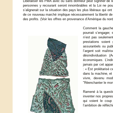
Libéraliser les PMA avec ou sans donneur peut signifier de 
personnes y recourant seront innombrables et la Loi ne po
s’alignerait sur la situation des pays les plus libéraux qui 
de ce nouveau marché implique nécessairement la liberté de 
des profits. (Voir les offres en provenance d’Amérique du nord 
Comment la gauche qu
pourrait s’engager,
n’est pas seulement
prestations soient
assurantiels ou pub
l’argent soit maîtri
désindividuation 
économiques. L’indiv
jamais par cet appar
: « Est prolétarisé c
dans la machine, et 
vivre, devenu mode
"Réenchanter le mon
Ramené à la questio
inventer nos propre
qui voient le coup 
l’ambition de réfléc