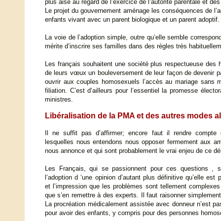
plus aisé au regard de l’exercice de l’autorité parentale et des
Le projet du gouvernement aménage les conséquences de l’ado
enfants vivant avec un parent biologique et un parent adoptif.
La voie de l’adoption simple, outre qu’elle semble correspo
mérite d’inscrire ses familles dans des règles très habituell
Les français souhaitent une société plus respectueuse des h
de leurs vœux un bouleversement de leur façon de devenir pa
ouvrir aux couples homosexuels l’accès au mariage sans modi
filiation. C’est d’ailleurs pour l’essentiel la promesse élec
ministres.
Libéralisation de la PMA et des autres modes al
Il ne suffit pas d’affirmer; encore faut il rendre compte
lesquelles nous entendons nous opposer fermement aux a
nous annonce et qui sont probablement le vrai enjeu de ce dé
Les Français, qui se passionnent pour ces questions , son
l’adoption d ‘une opinion d’autant plus définitive qu’elle est
et l’impression que les problèmes sont tellement complexes
que s’en remettre à des experts. Il faut raisonner simplemen
La procréation médicalement assistée avec donneur n’est pas
pour avoir des enfants, y compris pour des personnes homos