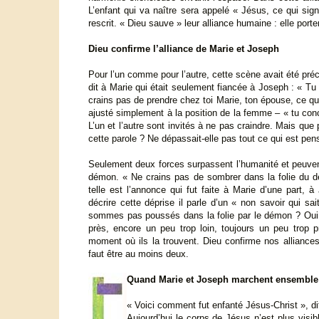
L’enfant qui va naître sera appelé « Jésus, ce qui sig
rescrit. « Dieu sauve » leur alliance humaine : elle porte
Dieu confirme l’alliance de Marie et Joseph
Pour l’un comme pour l’autre, cette scène avait été pré
dit à Marie qui était seulement fiancée à Joseph : « T
crains pas de prendre chez toi Marie, ton épouse, ce qui 
ajusté simplement à la position de la femme – « tu conc
L’un et l’autre sont invités à ne pas craindre. Mais que 
cette parole ? Ne dépassait-elle pas tout ce qui est pens
Seulement deux forces surpassent l’humanité et peuve
démon. « Ne crains pas de sombrer dans la folie du dém
telle est l’annonce qui fut faite à Marie d’une part, 
décrire cette déprise il parle d’un « non savoir qui s
sommes pas poussés dans la folie par le démon ? Oui, m
près, encore un peu trop loin, toujours un peu trop pr
moment où ils la trouvent. Dieu confirme nos alliances 
faut être au moins deux.
Quand Marie et Joseph marchent ensemble
« Voici comment fut enfanté Jésus-Christ », dit
Aujourd’hui le corps de Jésus n’est plus visib