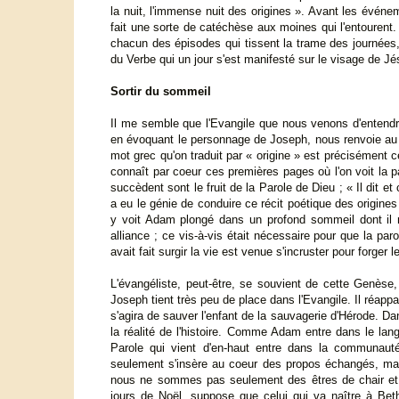
la nuit, l'immense nuit des origines ». Avant les événe
fait une sorte de catéchèse aux moines qui l'entourent. E
chacun des épisodes qui tissent la trame des journées, 
du Verbe qui un jour s'est manifesté sur le visage de Jé
Sortir du sommeil
Il me semble que l'Evangile que nous venons d'entendre j
en évoquant le personnage de Joseph, nous renvoie au tou
mot grec qu'on traduit par « origine » est précisément c
connaît par coeur ces premières pages où l'on voit la paro
succèdent sont le fruit de la Parole de Dieu ; « Il dit et
a eu le génie de conduire ce récit poétique des origin
y voit Adam plongé dans un profond sommeil dont il n
alliance ; ce vis-à-vis était nécessaire pour que la par
avait fait surgir la vie est venue s'incruster pour forger 
L'évangéliste, peut-être, se souvient de cette Genèse, 
Joseph tient très peu de place dans l'Evangile. Il réappa
s'agira de sauver l'enfant de la sauvagerie d'Hérode. Dan
la réalité de l'histoire. Comme Adam entre dans le lan
Parole qui vient d'en-haut entre dans la communaut
seulement s'insère au coeur des propos échangés, mais 
nous ne sommes pas seulement des êtres de chair et d
jours de Noël, suppose que celui qui va naître à Bet