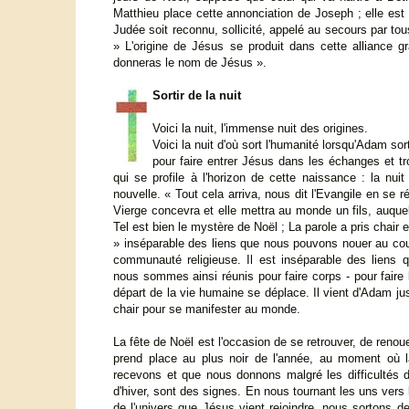
Matthieu place cette annonciation de Joseph ; elle est 
Judée soit reconnu, sollicité, appelé au secours par tou
» L'origine de Jésus se produit dans cette alliance g
donneras le nom de Jésus ».
Sortir de la nuit
Voici la nuit, l'immense nuit des origines.
Voici la nuit d'où sort l'humanité lorsqu'Adam so
pour faire entrer Jésus dans les échanges et tr
qui se profile à l'horizon de cette naissance : la nu
nouvelle. « Tout cela arriva, nous dit l'Evangile en se r
Vierge concevra et elle mettra au monde un fils, auque
Tel est bien le mystère de Noël ; La parole a pris chair 
» inséparable des liens que nous pouvons nouer au cour
communauté religieuse. Il est inséparable des liens
nous sommes ainsi réunis pour faire corps - pour faire
départ de la vie humaine se déplace. Il vient d'Adam ju
chair pour se manifester au monde.
La fête de Noël est l'occasion de se retrouver, de renoue
prend place au plus noir de l'année, au moment où l
recevons et que nous donnons malgré les difficultés de
d'hiver, sont des signes. En nous tournant les uns vers 
de l'univers que Jésus vient rejoindre, nous sortons d