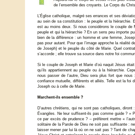
de l’ensemble des croyants. Le Corps du Christ s
L’Église catholique, malgré ses errances et ses déviat
au sein de sa constitution : le peuple et la hiérarchie. 
est au moins deux. Si nous considérons le couple de 
peuple et qui la hiérarchie ? En un sens peu importe pu
bien de la différence : un homme et une femme, Joseph 
pas pour autant. Pour que l’image approche la réalité d
de Joseph) et le peuple du côté de Marie. Quel contrat
s’accorde ; elle trouve sa source dans notre foi commu
Si le couple de Joseph et Marie d’où naquit Jésus était s
qu’ils appartiennent au peuple ou à la hiérarchie. C
nous passer de l’autre, Dieu sera plus fort que nous 
confiance mutuelle, différents et alliés. Telle est la foi
Joseph ou à celle de Marie.
Marchent-ils ensemble ?
D’autres chrétiens, qui ne sont pas catholiques, diront : 
Évangiles. Ne leur suffisent-ils pas comme guide ? » Pe
ce par excès de prudence ? – préfèrent mettre « l’autre
solitaire de la Parole de Dieu ne soit pas suffisante : n
laisser mener par lui là où on ne sait pas ? Tant de ch