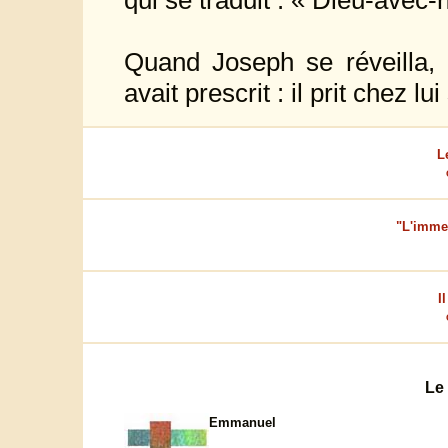
qui se traduit : « Dieu-avec-
Quand Joseph se réveilla, i
avait prescrit : il prit chez l
L
"L'immen
I
Le
Emmanuel