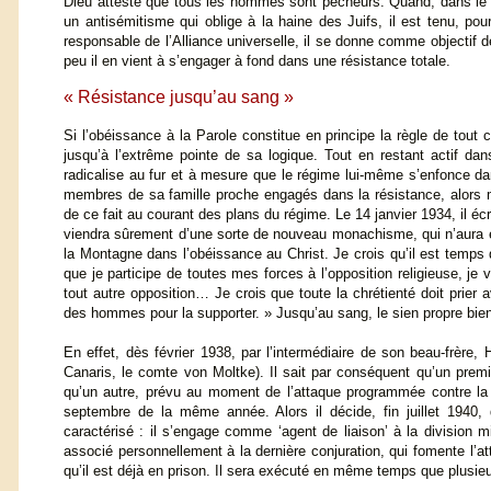
Dieu atteste que tous les hommes sont pécheurs. Quand, dans le ca
un antisémitisme qui oblige à la haine des Juifs, il est tenu, p
responsable de l’Alliance universelle, il se donne comme objectif d
peu il en vient à s’engager à fond dans une résistance totale.
« Résistance jusqu’au sang »
Si l’obéissance à la Parole constitue en principe la règle de tout
jusqu’à l’extrême pointe de sa logique. Tout en restant actif dans
radicalise au fur et à mesure que le régime lui-même s’enfonce dan
membres de sa famille proche engagés dans la résistance, alors mê
de ce fait au courant des plans du régime. Le 14 janvier 1934, il écr
viendra sûrement d’une sorte de nouveau monachisme, qui n’aura
la Montagne dans l’obéissance au Christ. Je crois qu’il est temps
que je participe de toutes mes forces à l’opposition religieuse, je 
tout autre opposition… Je crois que toute la chrétienté doit prier
des hommes pour la supporter. » Jusqu’au sang, le sien propre bien
En effet, dès février 1938, par l’intermédiaire de son beau-frèr
Canaris, le comte von Moltke). Il sait par conséquent qu’un premi
qu’un autre, prévu au moment de l’attaque programmée contre la
septembre de la même année. Alors il décide, fin juillet 1940,
caractérisé : il s’engage comme ‘agent de liaison’ à la division mi
associé personnellement à la dernière conjuration, qui fomente l’at
qu’il est déjà en prison. Il sera exécuté en même temps que plusie