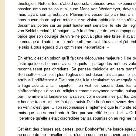
théologien. Notons tout d’abord que cela coïncide avec l’expérienc
passion amoureuse pour la jeune Maria von Wedemeyer, devenu
mois avant son arrestation. Pleinement vécue au plan humain, 
sans aucun doute agi en retour sur sa vision spirituelle et sa réfle
désormais portée sur un point hautement sensible, le rôle de l’égl
von Schlabrendorff, témoigne : « A la différence de ses compagnon
parce que son courage de vivre ne pouvait plus être brisé, il avait 
le courage à d’autres. » Lui-même affirme : « Je travaille et j’attend
je suis à tous égards d’un optimisme inébranlable. »
En effet, c’est en prison qu’il fait une découverte majeure : il se 
juste quelques hommes avec lesquels il partage les mêmes valeur
reconnaissent pas chrétiens. Sa pensée théologie en sera trans
Bonhoeffer « ce n’est plus l’église qui est désormais au premier 
attribue l’indifférence à Dieu non pas à la sécularisation -marquée
à l’âge adulte, à la ‘majorité’. Il en voit les raisons dans les 
s’affranchir peu à peu du religieux comme croyance occulte, pui
par l’homme à la lumière de la raison, voire déterminés par lui. Di
« bouche-trou ». « Il ne faut pas saisir Dieu là où nous avons des 
en venir c’est que … l’on reconnaisse simplement que le monde e
mais que l’on se confronte à Dieu par son côté le plus fort. » Or l’
libératrice qu’elle s’était discréditée par sa soumission au régime n
Cet état des choses est, certes, pour Bonhoeffer une lourde épreuv
ne cesse de me travailler, dit-il, c’est la question de savoir ce qu’