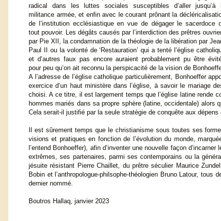
radical dans les luttes sociales susceptibles d’aller jusqu’à 
militance armée, et enfin avec le courant prônant la décléricalisati
de l’institution ecclésiastique en vue de dégager le sacerdoce 
tout pouvoir. Les dégâts causés par l’interdiction des prêtres ouvrie
par Pie XII, la condamnation de la théologie de la libération par Jea
Paul II ou la volonté de ‘Restauration’ qui a tenté l’église catholiq
et d’autres faux pas encore auraient probablement pu être évit
pour peu qu’on ait reconnu la perspicacité de la vision de Bonhoeffe
A l’adresse de l’église catholique particulièrement, Bonhoeffer app
exercice d’un haut ministère dans l’église, à savoir le mariage de
choisi. A ce titre, il est largement temps que l’église latine rende
hommes mariés dans sa propre sphère (latine, occidentale) alors qu
Cela serait-il justifié par la seule stratégie de conquête aux dépen
Il est sûrement temps que le christianisme sous toutes ses formes 
visions et pratiques en fonction de l’évolution du monde, marquée 
l’entend Bonhoeffer), afin d’inventer une nouvelle façon d’incarner l
extrêmes, ses partenaires, parmi ses contemporains ou la généra
jésuite résistant Pierre Chaillet, du prêtre séculier Maurice Zun
Bobin et l’anthropologue-philsophe-théologien Bruno Latour, tous d
dernier nommé.
Boutros Hallaq, janvier 2023