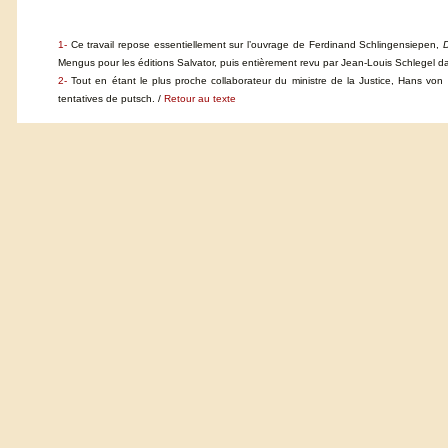
1-
Ce travail repose essentiellement sur l’ouvrage de Ferdinand Schlingensiepen,
D
Mengus pour les éditions Salvator, puis entièrement revu par Jean-Louis Schlegel 
2-
Tout en étant le plus proche collaborateur du ministre de la Justice, Hans von 
tentatives de putsch. /
Retour au texte