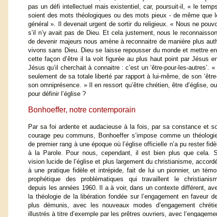
pas un défi intellectuel mais existentiel, car, poursuit-il, « le t
soient des mots théologiques ou des mots pieux - de même que le te
général ». Il devenait urgent de sortir du religieux. « Nous ne p
s’il n’y avait pas de Dieu. Et cela justement, nous le reconnaisso
de devenir majeurs nous amène à reconnaitre de manière plus auth
vivons sans Dieu. Dieu se laisse repousser du monde et mettre en c
cette façon d’être il la voit figurée au plus haut point par Jésus
Jésus qu’il cherchait à connaitre : c’est un ‘être-pour-les-autres’. 
seulement de sa totale liberté par rapport à lui-même, de son ‘être
son omniprésence. » Il en ressort qu’être chrétien, être d’église, ou
pour définir l’église ?
Bonhoeffer, notre contemporain
Par sa foi ardente et audacieuse à la fois, par sa constance et s
courage peu communs, Bonhoeffer s’impose comme un théologi
de premier rang à une époque où l’église officielle n’a pu rester fidè
à la Parole. Pour nous, cependant, il est bien plus que cela. 
vision lucide de l’église et plus largement du christianisme, accord
à une pratique fidèle et intrépide, fait de lui un pionnier, un témo
prophétique des problématiques qui travaillent le christianis
depuis les années 1960. Il a à voir, dans un contexte différent, av
la théologie de la libération fondée sur l’engagement en faveur d
plus démunis, avec les nouveaux modes d’engagement chréti
illustrés à titre d’exemple par les prêtres ouvriers, avec l’engageme