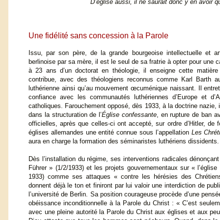
D’église aussi, il ne saurait donc y en avoir 
Une fidélité sans concession à la Parole
Issu, par son père, de la grande bourgeoise intellectuelle et arti
berlinoise par sa mère, il est le seul de sa fratrie à opter pour une c
à 23 ans d’un doctorat en théologie, il enseigne cette matière à
contribue, avec des théologiens reconnus comme Karl Barth a
luthérienne ainsi qu’au mouvement œcuménique naissant. Il entreti
confiance avec les communautés luthériennes d’Europe et d
catholiques. Farouchement opposé, dès 1933, à la doctrine nazie, i
dans la structuration de l’
Église confessante
, en rupture de ban av
officielles, après que celles-ci ont accepté, sur ordre d’Hitler, d
églises allemandes une entité connue sous l’appellation
Les Chrét
aura en charge la formation des séminaristes luthériens dissidents.
Dès l’installation du régime, ses interventions radicales dénonçant 
Führer » (1/2/1933) et les projets gouvernementaux sur « l’église e
1933) comme ses attaques « contre les hérésies des Chrétien
donnent déjà le ton et finiront par lui valoir une interdiction de pu
l’université de Berlin. Sa position courageuse procède d’une pensé
obéissance inconditionnelle à la Parole du Christ : « C’est seul
avec une pleine autorité la Parole du Christ aux églises et aux pe