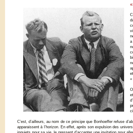
«
C
d
c
v
n
a
n
c
b
n
a
e
«
O
e
d
p
c
C’est, d’ailleurs, au nom de ce principe que Bonhoeffer refuse d’
apparaissent à l’horizon. En effet, après son expulsion des université
inquiets pour sa vie, le pressent d’accepter une invitation pour all