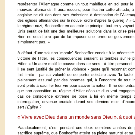
représenter l’Allemagne comme un tout maléfique en soi pour le
mauvais allemands. Il aura recours, pour illustrer cette attitude
anglaise ne dit rien dans ses émissions à destination de l’Allema
des églises allemandes sur le nouvel ordre d’après la guerre] ? » Co
le régime nazi, Bonhoeffer en accepte le principe, tout en y voyan
Unis serait de fait une des meilleures solutions dans la crise pr
Rien ne serait pire que de lui imposer une forme de gouverneme
simplement pas. »
A défaut d’une solution ‘morale’ Bonhoeffer conclut à la nécessit
victoire de Hitler, les conséquences seraient si terribles sur le p
Hitler. » Un autre motif
le pousse dans ce sens : à titre personnel – e
il se sent justifié de prôner la violence - geste qu’il reconnait c
fait limite - par sa volonté de se porter solidaire avec ‘la faute’,
pleinement assumé par des hommes qui, à l’encontre de tout int
sont prêts à sacrifier leur vie pour sauver la nation. Il ne démordra
que son opposition au régime d’Hitler découle d’un vrai engagem
cas de conscience extrême se pose à lui en même temps q
interrogation, devenue cruciale durant ses derniers mois d’incar
sert l’Église ?
« Vivre avec Dieu dans un monde sans Dieu », à quoi se
Paradoxalement, c’est pendant ces deux dernières années de p
sacrifice suprême, que Bonhoeffer atteint sa pleine maturité et sa