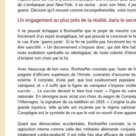
de s’embarquer pour New-York, il se ravise : avec son frère, il pr
guerre. Décision qu’il ressent comme incompréhensible, voire myst
Un engagement au plus près de la réalité, dans le secr
Il ne pouvait échapper à Bonhoeffer que le projet de meurtre con
forcément d’un esprit évangélique, tel que pouvait le concevoir le
le cas d’une ‘guerre juste’. Si la fin ne justifie pas forcément les
être sanctifié. » Un discernement s’impose donc, qui doit être fai
toute exaltation spirituelle ou idéologique, de toute volonté d’hér
d’éclairer son choix par la foi.
Avec beaucoup de bon sens, Bonhoeffer constate que, faute de for
poignée d’officiers supérieurs de l’Armée, contraints d’assumer le
externe. Il constate, d’une part, que tout soulèvement populaire
vainqueur, et « il suffit que la figure du vainqueur s’impose visi
succès … Le succès devient le bien tout court. » Figure du vainq
nationale. En témoigne avec éclat son choix du wagon de Compiègne
l’Allemagne, la signature de sa reddition en 1918. « L’origine la 
grande injustice, telle qu’elle est incarnée par le régime national
Compiègne est le symbole de ce que le mal se nourrit d’une appare
Quant aux démocraties occidentales, Bonhoeffer constate, la mo
opposition interne comme celle des militaires allemands conjurés. 
totalement contre-productif. Il est mille fois plus efficace de mobi