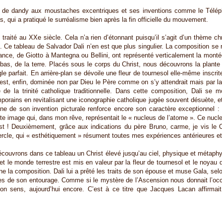
 de dandy aux moustaches excentriques et ses inventions comme le Téléph
, qui a pratiqué le surréalisme bien après la fin officielle du mouvement.
traité au XXe siècle. Cela n’a rien d’étonnant puisqu’il s’agit d’un thème chr
. Ce tableau de Salvador Dali n’en est que plus singulier. La composition se r
nce, de Giotto à Mantegna ou Bellini, ont représenté verticalement la montée 
n bas, de la terre. Placés sous le corps du Christ, nous découvrons la plante
le parfait. En arrière-plan se dévoile une fleur de tournesol elle-même inscri
 est, enfin, dominée non par Dieu le Père comme on s’y attendrait mais par la
nte de la trinité catholique traditionnelle. Dans cette composition, Dali s
porains en revitalisant une iconographie catholique jugée souvent désuète, et t
nne de son invention picturale renforce encore son caractère exceptionnel 
te image qui, dans mon rêve, représentait le « nucleus de l’atome ». Ce nucle
hrist ! Deuxièmement, grâce aux indications du père Bruno, carme, je vis le C
rcle, qui « esthétiquement » résument toutes mes expériences antérieures et 
couvrons dans ce tableau un Christ élevé jusqu’au ciel, physique et métaphys
et le monde terrestre est mis en valeur par la fleur de tournesol et le noyau 
ne la composition. Dali lui a prêté les traits de son épouse et muse Gala, se
les de son entourage. Comme si le mystère de l’Ascension nous donnait l’oc
sens, aujourd’hui encore. C’est à ce titre que Jacques Lacan affirmait,