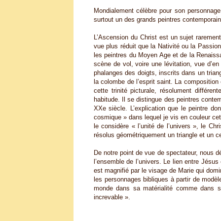
Mondialement célèbre pour son personnage
surtout un des grands peintres contemporains
L’Ascension du Christ est un sujet rarement 
vue plus réduit que la Nativité ou la Passion
les peintres du Moyen Age et de la Renaissa
scène de vol, voire une lévitation, vue d’e
phalanges des doigts, inscrits dans un triang
la colombe de l’esprit saint. La composition
cette trinité picturale, résolument différe
habitude. Il se distingue des peintres contem
XXe siècle. L’explication que le peintre do
cosmique » dans lequel je vis en couleur cet
le considère « l’unité de l’univers », le C
résolus géométriquement un triangle et un ce
De notre point de vue de spectateur, nous dé
l’ensemble de l’univers. Le lien entre Jésus 
est magnifié par le visage de Marie qui domi
les personnages bibliques à partir de modè
monde dans sa matérialité comme dans son 
increvable ».