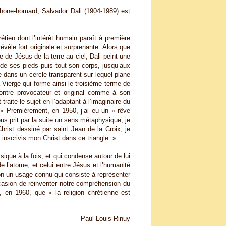
one-homard, Salvador Dali (1904-1989) est
étien dont l’intérêt humain paraît à première
évèle fort originale et surprenante. Alors que
de Jésus de la terre au ciel, Dali peint une
 de ses pieds puis tout son corps, jusqu’aux
te dans un cercle transparent sur lequel plane
 Vierge qui forme ainsi le troisième terme de
e montre provocateur et original comme à son
raite le sujet en l’adaptant à l’imaginaire du
: « Premièrement, en 1950, j’ai eu un « rêve
us prit par la suite un sens métaphysique, je
hrist dessiné par saint Jean de la Croix, je
inscrivis mon Christ dans ce triangle. »
ique à la fois, et qui condense autour de lui
de l’atome, et celui entre Jésus et l’humanité
lon un usage connu qui consiste à représenter
casion de réinventer notre compréhension du
 en 1960, que « la religion chrétienne est
Paul-Louis Rinuy