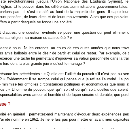
iste révolutionnaires jusqu’à l’Union Nationale des Etudiants Syriens), le
l’église. Et le pouvoir dans les différentes administrations gouvernementales.
parlons pas : il s’est installé au fond de la majorité des gens. Il capte leur
e leurs pensées, de leurs dires et de leurs mouvements. Alors que ces pouvoirs
ffets à partir desquels se fonde une société.
t d’autres, une question évidente se pose, une question qui peut éliminer
isi sa religion, sa maison ou sa société ? »
osent à nous. Je les entends, au cours de ces dures années que nous trave
s amis ballotés entre le désir de partir et celui de rester. Par exemple, de 
exercer une tâche lui permettant d’éprouver sa valeur personnelle dans la tranqui
 lors de « la plus grande joie » qu’est le mariage ?
résume les précédentes : « Quelle est l’utilité du pouvoir s’il n’est pas au s
? » Evidemment il se trompe celui qui pense que je refuse l’autorité. Le pou
 minimise les difficiles circonstances politiques et économiques que nous aff
 : « L’homme du pouvoir, quel qu’il soit et où qu’il soit, quelles que soient
responsabilités avec amour et humilité et de façon sincère et durable, que perd-
esse ?
utorité en général ; permettez-moi maintenant d’évoquer deux expériences pe
’ai été nommé en 1962. Je ne le fais pas pour mettre en avant mes capacités