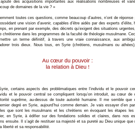
ajouté des acquisitions importantes aux réalisations nombreuses et vari
coup de domaines de la vie ? »
emment toutes ces questions, comme beaucoup d’autres, n’ont de réponse po
, possédant une vision d’avenir, capables d’être aidés par des experts d’élit
ps, en prenant par exemple, des décrets qu’exigent des situations urgentes
ie chrétienne dans les programmes de la faculté de théologie musulmane. Cec
 mettre un terme définitif, à travers une vraie connaissance, aux ambiguï
d’adorer trois dieux. Nous tous, en Syrie (chrétiens, musulmans ou athée
Au cœur du pouvoir :
la relation à Dieu !
 Syrie, certains aspects des problématiques entre l’individu et le pouvoir cen
ividu et le pouvoir central se compliquent lorsqu’on introduit, au cœur de 
autorité suprême, au-dessus de toute autorité humaine. Il me semble que 
emier degré en Syrie, aujourd’hui comme demain. Je vais essayer d’en par
les que sont les musulmans et les chrétiens en évoquant les étapes les
er, en Syrie, à édifier sur des fondations solides et claires, dans nos es
ons ensuite. Il s’agit de restituer sa majesté et sa pureté au Dieu unique que
 liberté et sa responsabilité.