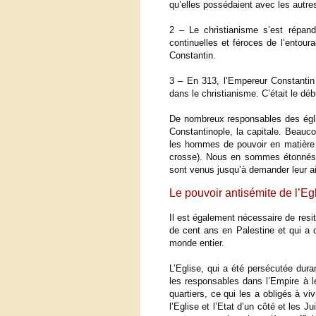
qu’elles possédaient avec les autre
2 – Le christianisme s’est répan
continuelles et féroces de l’entou
Constantin.
3 – En 313, l’Empereur Constantin 
dans le christianisme. C’était le dé
De nombreux responsables des église
Constantinople, la capitale. Beau
les hommes de pouvoir en matière 
crosse). Nous en sommes étonnés ju
sont venus jusqu’à demander leur ai
Le pouvoir antisémite de l’Eg
Il est également nécessaire de resi
de cent ans en Palestine et qui a
monde entier.
L’Eglise, qui a été persécutée dura
les responsables dans l’Empire à légi
quartiers, ce qui les a obligés à v
l’Eglise et l’Etat d’un côté et les J