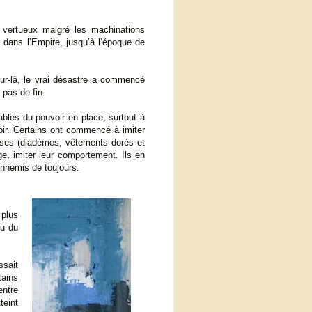
 vertueux malgré les machinations
 dans l’Empire, jusqu’à l’époque de
our-là, le vrai désastre a commencé
 pas de fin.
ables du pouvoir en place, surtout à
ir. Certains ont commencé à imiter
uses (diadèmes, vêtements dorés et
e, imiter leur comportement. Ils en
ennemis de toujours.
 plus
au du
ssait
tains
entre
teint