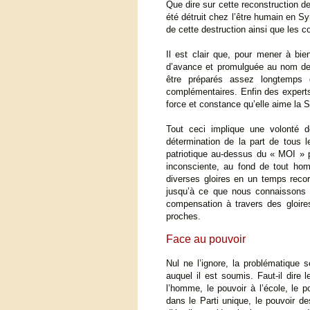
Que dire sur cette reconstruction 
été détruit chez l’être humain en Sy
de cette destruction ainsi que les 
Il est clair que, pour mener à bi
d’avance et promulguée au nom des 
être préparés assez longtemps d’
complémentaires. Enfin des experts
force et constance qu’elle aime la 
Tout ceci implique une volonté 
détermination de la part de tous 
patriotique au-dessus du « MOI » 
inconsciente, au fond de tout homm
diverses gloires en un temps reco
jusqu’à ce que nous connaissons a
compensation à travers des gloir
proches.
Face au pouvoir
Nul ne l’ignore, la problématique 
auquel il est soumis. Faut-il dire
l’homme, le pouvoir à l’école, le 
dans le Parti unique, le pouvoir de