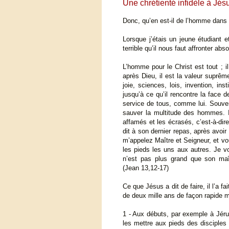
Une chrétienté infidèle à Jés
Donc, qu’en est-il de l’homme dans l
Lorsque j’étais un jeune étudiant e
terrible qu’il nous faut affronter a
L’homme pour le Christ est tout ; i
après Dieu, il est la valeur suprêm
joie, sciences, lois, invention, in
jusqu’à ce qu’il rencontre la face 
service de tous, comme lui. Souvent
sauver la multitude des hommes. Il 
affamés et les écrasés, c’est-à-dir
dit à son dernier repas, après avoi
m’appelez Maître et Seigneur, et vou
les pieds les uns aux autres. Je v
n’est pas plus grand que son maît
(Jean 13,12-17)
Ce que Jésus a dit de faire, il l’a fa
de deux mille ans de façon rapide 
1 - Aux débuts, par exemple à Jéru
les mettre aux pieds des disciples