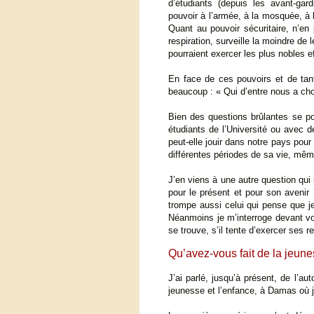
d’étudiants (depuis les avant-gard
pouvoir à l’armée, à la mosquée, à 
Quant au pouvoir sécuritaire, n’en 
respiration, surveille la moindre d
pourraient exercer les plus nobles e
En face de ces pouvoirs et de tan
beaucoup : « Qui d’entre nous a cho
Bien des questions brûlantes se p
étudiants de l’Université ou avec de
peut-elle jouir dans notre pays pour 
différentes périodes de sa vie, même
J’en viens à une autre question qui 
pour le présent et pour son avenir 
trompe aussi celui qui pense que je
Néanmoins je m’interroge devant vous
se trouve, s’il tente d’exercer ses 
Qu’avez-vous fait de la jeun
J’ai parlé, jusqu’à présent, de l’a
jeunesse et l’enfance, à Damas où j