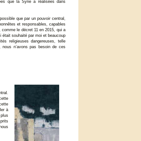
ées que la Syrie a réalisées dans
ssible que par un pouvoir central,
e, honnêtes et responsables, capables
, comme le décret 11 en 2015, qui a
i était souhaité par moi et beaucoup
tés religieuses dangereuses, telle
s), nous n’avons pas besoin de ces
tral.
cette
cette
ler à
 plus
prits
 nous