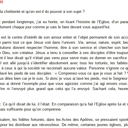
us
a chrétienté et qu’en est-il du pouvoir à son sujet ?
t pendant longtemps, j’ai eu honte, en lisant l’histoire de l’Eglise, d’un par
bsolument chaque jour comme je vais le faire devant vous aujourd’hui.
l est le centre d’intérêt de son amour entier et l’objet permanent de son accu
e parmi tout ce que Jésus voit dans l’univers .Vie, amour, nature, esprit, be
stitutions doivent respecter l’homme, être à son service et chercher son bo
de Dieu, son créateur. Jésus a tenu à conseiller à ses disciples d’être toujou
 il leur disait qu’il n’était pas venu pour servir mais se donner en sacrifice
est allé jusqu’à s’identifier absolument avec tous les torturés, les faibles
e à ceux à qui la société ne reconnaît aucune valeur. Personne n’ignore ce qu
r lavé les pieds de ses disciples : « Comprenez-vous ce que je vous ai fait ?
s dites bien car je le suis. Si donc je vous ai lavé les pieds, moi le Seigneu
ous ai donné l’exemple pour que vous agissiez comme j’ai agi envers vous. E
re ni l’envoyé plus grand que celui qui l’a envoyé. Sachant cela, heure
it. Ce qu’il disait de lui, il l’était. En comparaison qu’a fait l’Eglise après lui 
mais suffisante pour qu’on comprenne.
salem, les fidèles fortunés, dans les Actes des Apôtres, se pressaient spon
 pour les distribuer aux nécessiteux. De même, certaines jeunes églises, pl