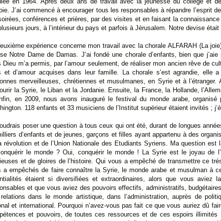
lée en 1964. Après deux ans de travail avec la jeunesse du collège et de l
a joie. J’ai commencé à encourager tous les responsables à répandre l’esprit d
 soirées, conférences et prières, par des visites et en faisant la connaissan
usieurs jours, à l’intérieur du pays et parfois à Jérusalem. Notre devise était 
euxième expérience concerne mon travail avec la chorale ALFARAH (La joie)
lise Notre Dame de Damas. J’ai fondé une chorale d’enfants, bien que j’aie
 Dieu m’a permis, par l’amour seulement, de réaliser mon ancien rêve de cul
s et d’amour acquises dans leur famille. La chorale s’est agrandie, elle
onnes merveilleuses, chrétiennes et musulmanes, en Syrie et à l’étranger.
ourir la Syrie, le Liban et la Jordanie. Ensuite, la France, la Hollande, l’Alle
nfin, en 2009, nous avons inauguré le festival du monde arabe, organisé
ington. 118 enfants et 33 musiciens de l’Institut supérieur étaient invités ; j’
oudrais poser une question à tous ceux qui ont été, durant de longues année
illiers d’enfants et de jeunes, garçons et filles ayant appartenu à des organi
a révolution et de l’Union Nationale des Etudiants Syriens. Ma question est
onquérir le monde ? Oui, conquérir le monde ! La Syrie est le joyau de l’
ieuses et de gloires de l’histoire. Qui vous a empêché de transmettre ce tr
 a empêchés de faire connaître la Syrie, le monde arabe et musulman à ce
ntialités étaient si diversifiées et extraordinaires, alors que vous aviez 
onsables et que vous aviez des pouvoirs effectifs, administratifs, budgétaires
relations dans le monde artistique, dans l’administration, auprès de poli
onal et international. Pourquoi n’avez-vous pas fait ce que vous auriez dû fai
étences et pouvoirs, de toutes ces ressources et de ces espoirs illimités ?