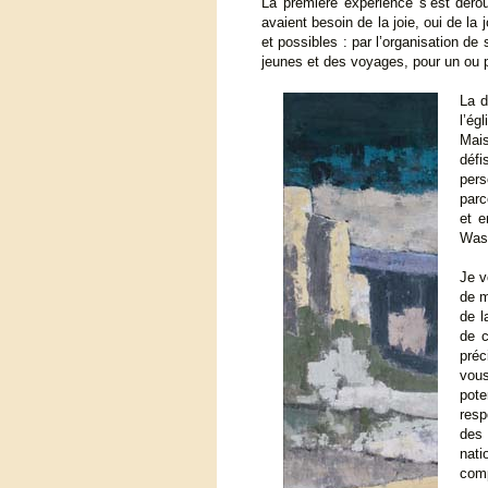
La première expérience s’est dérou
avaient besoin de la joie, oui de l
et possibles : par l’organisation de
jeunes et des voyages, pour un ou pl
La d
l’ég
Mais
défi
pers
parc
et e
Wash
Je v
de m
de l
de c
préc
vous
pote
resp
des 
nati
comp