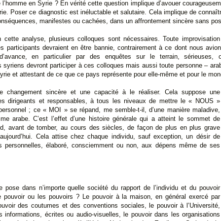
de l’homme en Syrie ? En vérité cette question implique d’avouer courageuse
rie. Poser ce diagnostic est inéluctable et salutaire. Cela implique de connaît
conséquences, manifestes ou cachées, dans un affrontement sincère sans possi
en cette analyse, plusieurs colloques sont nécessaires. Toute improvisatio
participants devraient en être bannie, contrairement à ce dont nous avion
avance, en particulier par des enquêtes sur le terrain, sérieuses, o
 syriens devront participer à ces colloques mais aussi toute personne – ara
Syrie et attestant de ce que ce pays représente pour elle-même et pour le mond
de changement sincère et une capacité à le réaliser. Cela suppose une
les dirigeants et responsables, à tous les niveaux de mettre le « NOUS »
personnel ; ce « MOI » se répand, me semble-t-il, d’une manière maladive,
e arabe. C’est l’effet d’une histoire générale qui a atteint le sommet de
rd, avant de tomber, au cours des siècles, de façon de plus en plus grave
ujourd’hui. Cela attise chez chaque individu, sauf exception, un désir de
es personnelles, élaboré, consciemment ou non, aux dépens même de ses
se pose dans n’importe quelle société du rapport de l’individu et du pouvoir
 le pouvoir ou les pouvoirs ? Le pouvoir à la maison, en général exercé par
pouvoir des coutumes et des conventions sociales, le pouvoir à l’Université,
s informations, écrites ou audio-visuelles, le pouvoir dans les organisations