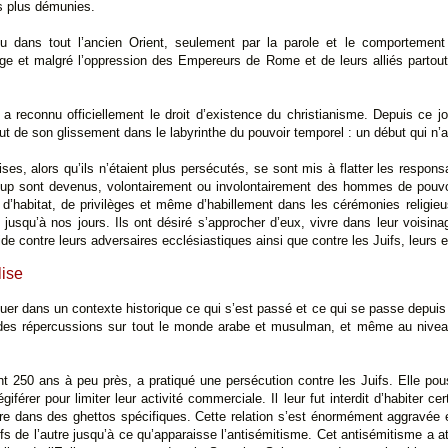
s plus démunies.
du dans tout l’ancien Orient, seulement par la parole et le comportement
rage et malgré l’oppression des Empereurs de Rome et de leurs alliés partout
a reconnu officiellement le droit d’existence du christianisme. Depuis ce j
but de son glissement dans le labyrinthe du pouvoir temporel : un début qui n’a
s, alors qu’ils n’étaient plus persécutés, se sont mis à flatter les respons
coup sont devenus, volontairement ou involontairement des hommes de pouvo
d’habitat, de privilèges et même d’habillement dans les cérémonies religie
squ’à nos jours. Ils ont désiré s’approcher d’eux, vivre dans leur voisinag
de contre leurs adversaires ecclésiastiques ainsi que contre les Juifs, leurs 
lise
tuer dans un contexte historique ce qui s’est passé et ce qui se passe depuis
 des répercussions sur tout le monde arabe et musulman, et même au nive
nt 250 ans à peu près, a pratiqué une persécution contre les Juifs. Elle pou
férer pour limiter leur activité commerciale. Il leur fut interdit d’habiter cer
ivre dans des ghettos spécifiques. Cette relation s’est énormément aggravée 
uifs de l’autre jusqu’à ce qu’apparaisse l’antisémitisme. Cet antisémitisme a at