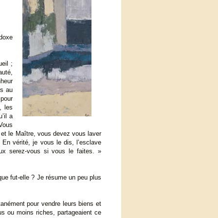
adoxe
eil ;
auté,
nheur
rs au
 pour
, les
’il a
 Vous
r et le Maître, vous devez vous laver
n vérité, je vous le dis, l’esclave
ux serez-vous si vous le faites. »
et que fut-elle ? Je résume un peu plus
tanément pour vendre leurs biens et
us ou moins riches, partageaient ce