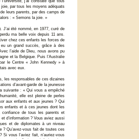
’université, j’ai constaté que tous
e joie, par tous les moyens adéquats
ce de leurs parents, par des camps de
alors : « Semons la joie. »
. J’ai été nommé, en 1977, curé de
 perdu ma belle voix depuis 11 ans.
tiver chez ces enfants les forces de
 a eu un grand succès, grâce à des
 Avec l’aide de Dieu, nous avons pu
magne et la Belgique. Puis l’Australie
 par le Centre « John Kennedy » à
étais avec eux.
s, les responsables de ces dizaines
sations d’avant-garde de la jeunesse
 la suivante : « Qui vous a empêché
humanité, elle est pleine de perles
ésor aux enfants et aux jeunes ? Qui
s enfants et à ces jeunes dont les
la confiance de tous les parents et
 et d’information ? Vous aviez aussi
tiques et de diplomates à un niveau
re ? Qu’avez-vous fait de toutes ces
 Si vous l’aviez fait, n’auriez-vous