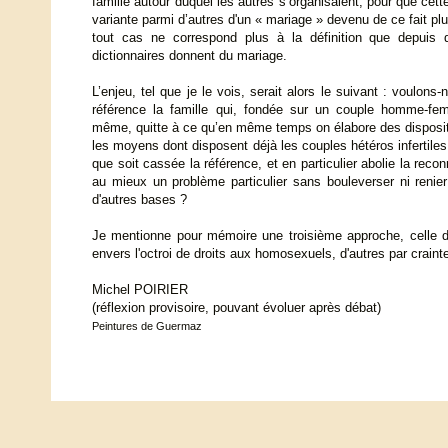
famille autour duquel les autres s’organisaient, pour que cett
variante parmi d’autres d'un « mariage » devenu de ce fait plus 
tout cas ne correspond plus à la définition que depuis 
dictionnaires donnent du mariage.
L’enjeu, tel que je le vois, serait alors le suivant : voulo
référence la famille qui, fondée sur un couple homme-fe
même, quitte à ce qu’en même temps on élabore des disposit
les moyens dont disposent déjà les couples hétéros infertile
que soit cassée la référence, et en particulier abolie la reco
au mieux un problème particulier sans bouleverser ni renier
d'autres bases ?
Je mentionne pour mémoire une troisième approche, celle des
envers l'octroi de droits aux homosexuels, d'autres par crainte
Michel POIRIER
(réflexion provisoire, pouvant évoluer après débat)
Peintures de Guermaz