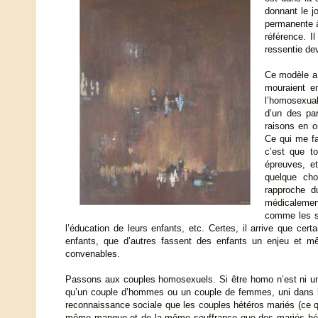
donnant le j
permanente à
référence. I
ressentie dev
Ce modèle a 
mouraient e
l’homosexuali
d’un des pa
raisons en o
Ce qui me fa
c’est que t
épreuves, e
quelque cho
rapproche d
médicalement
comme les si
l’éducation de leurs enfants, etc. Certes, il arrive que ce
enfants, que d’autres fassent des enfants un enjeu et 
convenables.
Passons aux couples homosexuels. Si être homo n’est ni une
qu’un couple d’hommes ou un couple de femmes, uni dans la
reconnaissance sociale que les couples hétéros mariés (ce q
même manque et de la même souffrance que des mariés hétéro