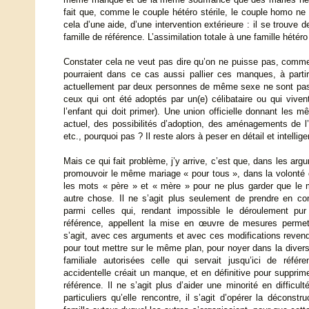
fait que, comme le couple hétéro stérile, le couple homo ne
cela d’une aide, d’une intervention extérieure : il se trouve 
famille de référence. L’assimilation totale à une famille hétér
Constater cela ne veut pas dire qu’on ne puisse pas, comme
pourraient dans ce cas aussi pallier ces manques, à part
actuellement par deux personnes de même sexe ne sont pas p
ceux qui ont été adoptés par un(e) célibataire ou qui vive
l’enfant qui doit primer). Une union officielle donnant les
actuel, des possibilités d’adoption, des aménagements de l
etc., pourquoi pas ? Il reste alors à peser en détail et intell
Mais ce qui fait problème, j’y arrive, c’est que, dans les argu
promouvoir le même mariage « pour tous », dans la volonté d
les mots « père » et « mère » pour ne plus garder que le m
autre chose. Il ne s’agit plus seulement de prendre en co
parmi celles qui, rendant impossible le déroulement p
référence, appellent la mise en œuvre de mesures permett
s’agit, avec ces arguments et avec ces modifications revend
pour tout mettre sur le même plan, pour noyer dans la divers
familiale autorisées celle qui servait jusqu’ici de référe
accidentelle créait un manque, et en définitive pour supprim
référence. Il ne s’agit plus d’aider une minorité en difficu
particuliers qu’elle rencontre, il s’agit d’opérer la déconst