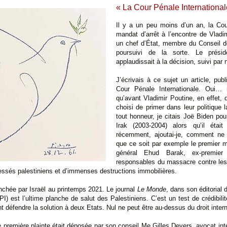
« La Cour Pénale International
Il y a un peu moins d’un an, la Cour
mandat d’arrêt à l’encontre de Vlad
un chef d’État, membre du Conseil de
poursuivi de la sorte. Le prési
applaudissait à la décision, suivi par
J’écrivais à ce sujet un article, publi
Cour Pénale Internationale. Oui… 
qu’avant Vladimir Poutine, en effet,
choisi de primer dans leur politique l
tout honneur, je citais Joë Biden po
Irak (2003-2004) alors qu’il étai
récemment, ajoutai-je, comment ne p
que ce soit par exemple le premier 
général Ehud Barak, ex-premier
responsables du massacre contre les 
essés palestiniens et d’immenses destructions immobilières.
nchée par Israël au printemps 2021. Le journal
Le Monde
, dans son éditorial 
PI) est l’ultime planche de salut des Palestiniens. C’est un test de crédibili
t défendre la solution à deux Etats. Nul ne peut être au-dessus du droit intern
première plainte était déposée par son conseil Me Gilles Devers, avocat inte