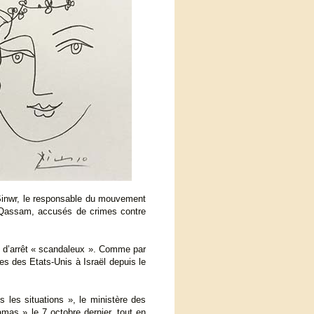
Sinwr, le responsable du mouvement
 Qassam, accusés de crimes contre
dat d’arrêt « scandaleux ». Comme par
es des Etats-Unis à Israël depuis le
 les situations », le ministère des
mas » le 7 octobre dernier, tout en