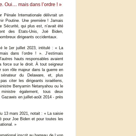
e. Oui… mais dans l’ordre ! »
 Pénale Internationale délivrait un
imir Poutine. Une première ! Jamais
 Sécurité, qui plus est, n’avait été
dent des Etats-Unis, Joë Biden,
 nombreux dirigeants occidentaux.
é le 1er juillet 2023, intitulé : « La
mais dans l’ordre ! ». J’estimais
 d’autres hauts responsables avaient
a force sur le droit. À tout seigneur
ur son rôle majeur dans la guerre en
t sénateur du Delaware, et, plus
as citer les dirigeants israéliens,
ministre Benyamin Netanyahou ou le
 ministre également, tous deux
Gazawis en juillet-août 2014 - près
du 13 mars 2021, notait : « La saisie
té pour Joe Biden et pour toutes les
ational. »
rnational inscrit au barreau de Lyon