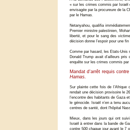
« sur les crimes commis par Israël 
envisagée par la procureure de la 
par le Hamas.
Netanyahou, qualifia immédiatement 
Premier ministre palestinien, Mohamm
liberté, et pour le sang des victi
décision donne l’espoir pour une fin 
Comme par hasard, les Etats-Unis s’é
Donald Trump avait d’ailleurs pris
enquête sur les crimes commis par
Mandat d’arrêt requis contr
Hamas
.
Sur plainte cette fois de l’Afriqu
rendait une décision provisoire le 2
l’encontre des habitants de Gaza et
le génocide. Israël n’en a tenu au
centres de santé, dont l'hôpital Na
Mieux, dans les jours qui ont suiv
Israël à entrer dans la bande de G
contre 500 chaque jour avant le 7 o