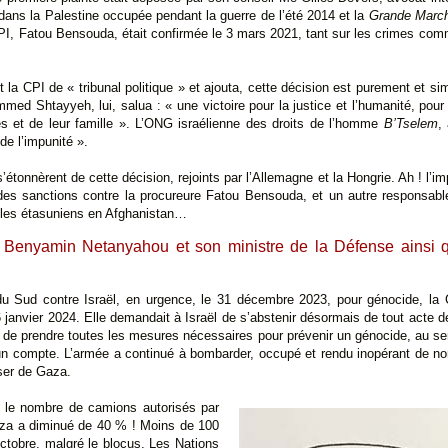
dans la Palestine occupée pendant la guerre de l’été 2014 et la
Grande March
CPI, Fatou Bensouda, était confirmée le 3 mars 2021, tant sur les crimes com
la CPI de « tribunal politique » et ajouta, cette décision est purement et si
ed Shtayyeh, lui, salua : « une victoire pour la justice et l’humanité, pour 
mes et de leur famille ». L’ONG israélienne des droits de l’homme
B’Tselem
,
de l’impunité ».
tonnèrent de cette décision, rejoints par l’Allemagne et la Hongrie. Ah ! l’i
 des sanctions contre la procureure Fatou Bensouda, et un autre responsabl
 les étasuniens en Afghanistan…
e Benyamin Netanyahou et son ministre de la Défense ainsi qu
e du Sud contre Israël, en urgence, le 31 décembre 2023, pour génocide, la C
6 janvier 2024. Elle demandait à Israël de s’abstenir désormais de tout acte d
 de prendre toutes les mesures nécessaires pour prévenir un génocide, au sens
cun compte. L’armée a continué à bombarder, occupé et rendu inopérant de no
sser de Gaza.
i le nombre de camions autorisés par
aza a diminué de 40 % ! Moins de 100
ctobre, malgré le blocus. Les Nations