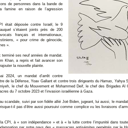
lions de personnes dans la bande de
la famine en raison de l’agression
I était déposée contre Israël, le 9
quel s’étaient joints près de 200
ocats français et internationaux,
stiniens, « pour crime de génocide,
imes ».
t terminé ses neuf années de mandat.
m Khan, a repris et fait avancer son
ajouter la nouvelle plainte.
mai 2024, un mandat d’arrêt contre
e de la Défense, Yoav Gallant et contre trois dirigeants du
Hamas
, Yahya 
niyeh, le chef du Mouvement et Mohammed Deif, le chef des Brigades Al
cres du 7 octobre 2023 et l’invasion israélienne à Gaza.
 au scandale, suivi par son fidèle allié Joë Biden, jugeant, lui aussi, le man
risque-t-il pas d’être aussi poursuivi comme complice vu les livraisons d’arm
la CPI, à « son indépendance » et à « la lutte contre l’impunité dans toutes
ondamnation par notre pays des « massacres antisémites perpétrés par le Ha