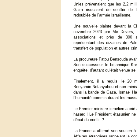
Unies prévenaient que les 2,2 mil
Gaza risquaient de souffrir de 
redoublée de l’armée israélienne.
Une nouvelle plainte devant la CP
novembre 2023 par Me Devers, au
associations et près de 300 av
représentant des dizaines de Pale
transfert de population et autres cr
La procureure Fatou Bensouda avai
Son successeur, le britannique Kar
enquête, d’autant qu’était venue se r
Finalement, il a requis, le 20 
Benyamin Netanyahou et son ministr
dans la bande de Gaza, Ismaël Ha
l’humanité commis durant les massa
Le Premier ministre israélien a crié
hasard ! Le Président étasunien ne 
début du conflit ?
La France a affirmé son soutien à 
Affaires étrangères rappelant la c