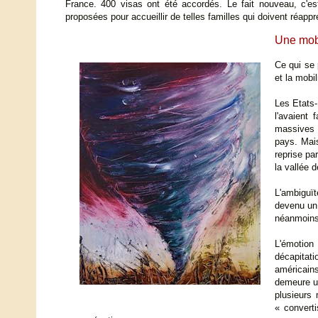
France. 400 visas ont été accordés. Le fait nouveau, c'es
proposées pour accueillir de telles familles qui doivent réappr
Une mobi
Ce qui se 
et la mobi
Les Etats-
l'avaient 
massives 
pays. Mais
reprise pa
la vallée 
L'ambiguït
devenu un 
néanmoins
L'émotion
décapitati
américains 
demeure un
plusieurs 
« convert