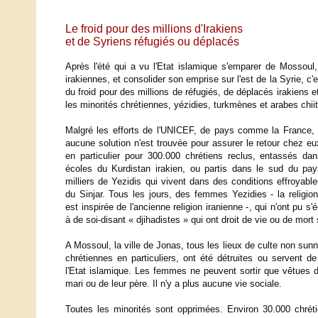
Le froid pour des millions d'Irakiens
et de Syriens réfugiés ou déplacés
Après l'été qui a vu l'Etat islamique s'emparer de Mossoul
irakiennes, et consolider son emprise sur l'est de la Syrie, c'es
du froid pour des millions de réfugiés, de déplacés irakiens et
les minorités chrétiennes, yézidies, turkmènes et arabes chii
Malgré les efforts de l'UNICEF, de pays comme la France, d
aucune solution n'est trouvée pour assurer le retour chez eu
en particulier pour 300.000 chrétiens reclus, entassés da
écoles du Kurdistan irakien, ou partis dans le sud du pay
milliers de Yezidis qui vivent dans des conditions effroyab
du Sinjar. Tous les jours, des femmes Yezidies - la religio
est inspirée de l'ancienne religion iranienne -, qui n'ont pu 
à de soi-disant « djihadistes » qui ont droit de vie ou de mort 
A Mossoul, la ville de Jonas, tous les lieux de culte non sunn
chrétiennes en particuliers, ont été détruites ou servent d
l'Etat islamique. Les femmes ne peuvent sortir que vêtues
mari ou de leur père. Il n'y a plus aucune vie sociale.
Toutes les minorités sont opprimées. Environ 30.000 chrét