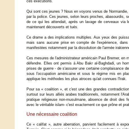
ces exécutions.
Qui sont ces jeunes ? Nous en voyons venus de Normandie, 
par la police. Ces jeunes, selon leurs proches, abasourdis, s
de ce qui les attendait, après un lavage de cerveaux via 
maintenant découverts et tués.
Ce drame a des implications multiples. Aux yeux des puissanc
mais sans aucune prise en compte de l'expérience, dans l
manifestées notamment par la dissolution de l'armée irakienne
Ces mesures de l'administrateur américain Paul Bremer, en ma
défendre. Elles ont permis à Abu Bakr al-Baghdadi, un hom
prises de guerre - de s'assurer une certaine complaisance de 
sous l'occupation américaine et sous le régime mis en pla
applique les méthodes les plus atroces qu'ait connues l'Irak.
Pour sa « coalition », et c'est une des grandes contradictio
surtout sur leurs alliés arabes traditionnels, notamment l'Arab
pratique religieuse non-musulmane, absence de droit des fem
avec le véritable islam- c'est exactement ce que prône et prat
Une nécessaire coalition
Ce « califat », autre aberration, parvient facilement à expor