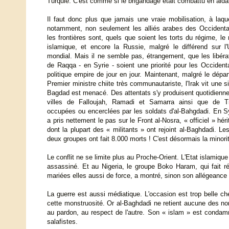
Turquie. C'est comme si le brigandage était combattu en aidan
Il faut donc plus que jamais une vraie mobilisation, à laqu
notamment, non seulement les alliés arabes des Occidentau
les frontières sont, quels que soient les torts du régime, le 
islamique, et encore la Russie, malgré le différend sur l'
mondial. Mais il ne semble pas, étrangement, que les libér
de Raqqa - en Syrie - soient une priorité pour les Occidenta
politique empire de jour en jour. Maintenant, malgré le départ 
Premier ministre chiite très communautariste, l'Irak vit une s
Bagdad est menacé. Des attentats s'y produisent quotidienne
villes de Falloujah, Ramadi et Samarra ainsi que de Ti
occupées ou encerclées par les soldats d'al-Bahgdadi. En Syr
a pris nettement le pas sur le Front al-Nosra, « officiel » hér
dont la plupart des « militants » ont rejoint al-Baghdadi. L
deux groupes ont fait 8.000 morts ! C'est désormais la minorit
Le conflit ne se limite plus au Proche-Orient. L'Etat islamiqu
assassiné. Et au Nigeria, le groupe Boko Haram, qui fait r
mariées elles aussi de force, a montré, sinon son allégeance
La guerre est aussi médiatique. L'occasion est trop belle ch
cette monstruosité. Or al-Baghdadi ne retient aucune des n
au pardon, au respect de l'autre. Son « islam » est cond
salafistes.