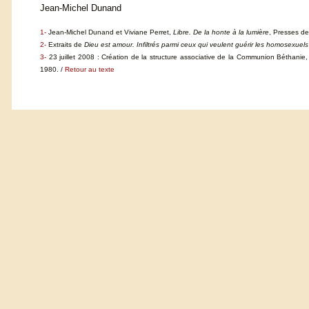
Jean-Michel Dunand
1-
Jean-Michel Dunand et Viviane Perret,
Libre. De la honte à la lumière
, Presses de
2-
Extraits de
Dieu est amour. Infiltrés parmi ceux qui veulent guérir les homosexuels
3-
23 juillet 2008 : Création de la structure associative de la Communion Béthanie
1980. /
Retour au texte