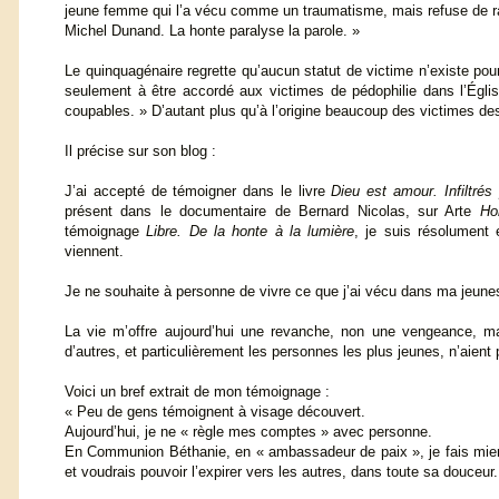
jeune femme qui l’a vécu comme un traumatisme, mais refuse de ra
Michel Dunand. La honte paralyse la parole. »
Le quinquagénaire regrette qu’aucun statut de victime n’existe po
seulement à être accordé aux victimes de pédophilie dans l’Égli
coupables. » D’autant plus qu’à l’origine beaucoup des victimes de
Il précise sur son blog :
J’ai accepté de témoigner dans le livre
Dieu est amour. Infiltré
présent dans le documentaire de Bernard Nicolas, sur Arte
Ho
témoignage
Libre. De la honte à la lumière
, je suis résolument 
viennent.
Je ne souhaite à personne de vivre ce que j’ai vécu dans ma jeu
La vie m’offre aujourd’hui une revanche, non une vengeance, mais
d’autres, et particulièrement les personnes les plus jeunes, n’aient
Voici un bref extrait de mon témoignage :
« Peu de gens témoignent à visage découvert.
Aujourd’hui, je ne « règle mes comptes » avec personne.
En Communion Béthanie, en « ambassadeur de paix », je fais mienn
et voudrais pouvoir l’expirer vers les autres, dans toute sa douceur.