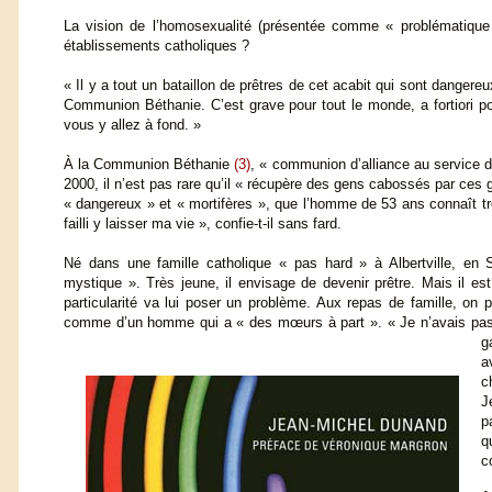
La vision de l’homosexualité (présentée comme « problématique
établissements catholiques ?
« Il y a tout un bataillon de prêtres de cet acabit qui sont dangereu
Communion Béthanie. C’est grave pour tout le monde, a fortiori 
vous y allez à fond. »
À la Communion Béthanie
(3)
, « communion d’alliance au service 
2000, il n’est pas rare qu’il « récupère des gens cabossés par ces
« dangereux » et « mortifères », que l’homme de 53 ans connaît tr
failli y laisser ma vie », confie-t-il sans fard.
Né dans une famille catholique « pas hard » à Albertville, en Sa
mystique ». Très jeune, il envisage de devenir prêtre. Mais il es
particularité va lui poser un problème. Aux repas de famille, on 
comme d’un homme qui a « des mœurs à part ». « Je n’avais pas e
g
a
c
J
p
q
c