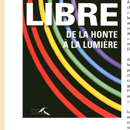
Â
c
«
b
a
c
d
«
m
D
A
h
p
c
c
g
P
e
«
L
o
c
s