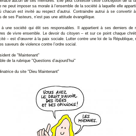
nace aucun de ses membres. Elle peut contester cette conception de la fam
le ne peut imposer sa morale à l’ensemble de la société à laquelle elle app
où chacun est invité au respect d’autrui. Contraindre autrui à se convertir 
s de ses Pasteurs, n’est pas une attitude évangélique.
à une société qui élit ses responsables. Il appartient à ses derniers de
s de vivre ensemble. Le devoir du citoyen – et sur ce point chaque chrétie
ité – est d’œuvrer à la paix sociale. Lutter contre une loi de la République
es saveurs de violence contre l’ordre social.
sident de "Maintenant"
ble de la rubrique "Questions d’aujourd’hui"
dinatrice du site "Dieu Maintenant"