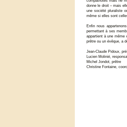
compatriotes mais ne me
donne le droit – mais el
une société pluraliste 
même si elles sont celle
Enfin nous appartenons 
permettant à ses membre
appartient à une même c
prêtre ou un évêque, a d
Jean-Claude Pidoux, pré
Lucien Molinié, responsa
Michel Jondot, prêtre
Christine Fontaine, coor