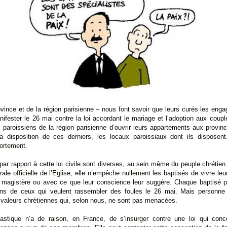
vince et de la région parisienne – nous font savoir que leurs curés les engag
nifester le 26 mai contre la loi accordant le mariage et l’adoption aux coup
aroissiens de la région parisienne d’ouvrir leurs appartements aux provinc
a disposition de ces derniers, les locaux paroissiaux dont ils disposent
ortement.
par rapport à cette loi civile sont diverses, au sein même du peuple chrétien. 
rale officielle de l’Eglise, elle n’empêche nullement les baptisés de vivre leu
 magistère ou avec ce que leur conscience leur suggère. Chaque baptisé p
tions de ceux qui veulent rassembler des foules le 26 mai. Mais personne
 valeurs chrétiennes qui, selon nous, ne sont pas menacées.
iastique n’a de raison, en France, de s’insurger contre une loi qui con