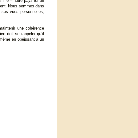
ille – notre pays lui en
artient. Nous sommes dans
à ses vues personnelles,
 maintenir une cohérence
n doit se rappeler qu’il
, même en obéissant à un