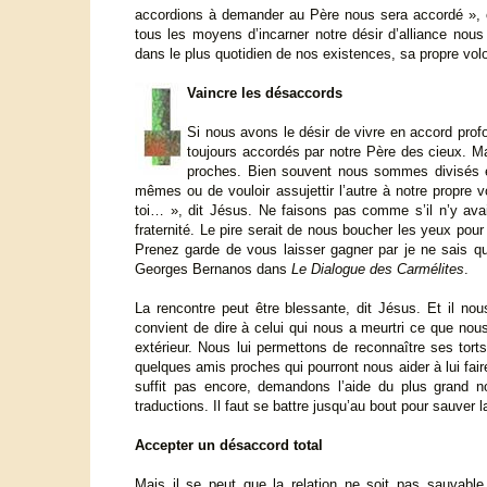
accordions à demander au Père nous sera accordé », ce
tous les moyens d’incarner notre désir d’alliance nous
dans le plus quotidien de nos existences, sa propre vol
Vaincre les désaccords
Si nous avons le désir de vivre en accord prof
toujours accordés par notre Père des cieux. Ma
proches. Bien souvent nous sommes divisés entr
mêmes ou de vouloir assujettir l’autre à notre propre 
toi… », dit Jésus. Ne faisons pas comme s’il n’y avai
fraternité. Le pire serait de nous boucher les yeux pour v
Prenez garde de vous laisser gagner par je ne sais quel
Georges Bernanos dans
Le Dialogue des Carmélites
.
La rencontre peut être blessante, dit Jésus. Et il nou
convient de dire à celui qui nous a meurtri ce que nous 
extérieur. Nous lui permettons de reconnaître ses torts 
quelques amis proches qui pourront nous aider à lui fai
suffit pas encore, demandons l’aide du plus grand 
traductions. Il faut se battre jusqu’au bout pour sauver la
Accepter un désaccord total
Mais il se peut que la relation ne soit pas sauvable, 