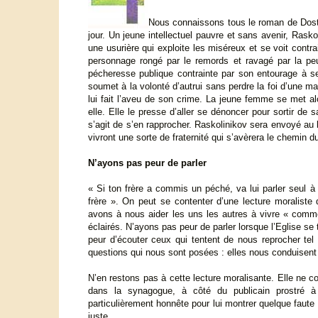
Nous connaissons tous le roman de Dostoï
jour. Un jeune intellectuel pauvre et sans avenir, Ras
une usurière qui exploite les miséreux et se voit cont
personnage rongé par le remords et ravagé par la peu
pécheresse publique contrainte par son entourage à se
soumet à la volonté d’autrui sans perdre la foi d’une ma
lui fait l’aveu de son crime. La jeune femme se met alo
elle. Elle le presse d’aller se dénoncer pour sortir de s
s’agit de s’en rapprocher. Raskolinikov sera envoyé au
vivront une sorte de fraternité qui s’avèrera le chemin du
N’ayons pas peur de parler
« Si ton frère a commis un péché, va lui parler seul à 
frère ». On peut se contenter d’une lecture moraliste 
avons à nous aider les uns les autres à vivre « comme 
éclairés. N’ayons pas peur de parler lorsque l’Eglise s
peur d’écouter ceux qui tentent de nous reprocher tel 
questions qui nous sont posées : elles nous conduisent 
N’en restons pas à cette lecture moralisante. Elle ne c
dans la synagogue, à côté du publicain prostré à
particulièrement honnête pour lui montrer quelque faute 
juste.