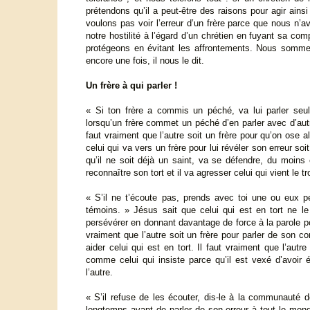
prétendons qu’il a peut-être des raisons pour agir ain
voulons pas voir l’erreur d’un frère parce que nous n
notre hostilité à l’égard d’un chrétien en fuyant sa c
protégeons en évitant les affrontements. Nous sommes
encore une fois, il nous le dit.
Un frère à qui parler !
« Si ton frère a commis un péché, va lui parler seul 
lorsqu’un frère commet un péché d’en parler avec d’autr
faut vraiment que l’autre soit un frère pour qu’on ose all
celui qui va vers un frère pour lui révéler son erreur so
qu’il ne soit déjà un saint, va se défendre, du moin
reconnaître son tort et il va agresser celui qui vient le tr
« S’il ne t’écoute pas, prends avec toi une ou eux per
témoins. » Jésus sait que celui qui est en tort ne 
persévérer en donnant davantage de force à la parole po
vraiment que l’autre soit un frère pour parler de son 
aider celui qui est en tort. Il faut vraiment que l’autr
comme celui qui insiste parce qu’il est vexé d’avoir 
l’autre.
« S’il refuse de les écouter, dis-le à la communauté de 
longtemps avant de parler de son erreur à tout le mon