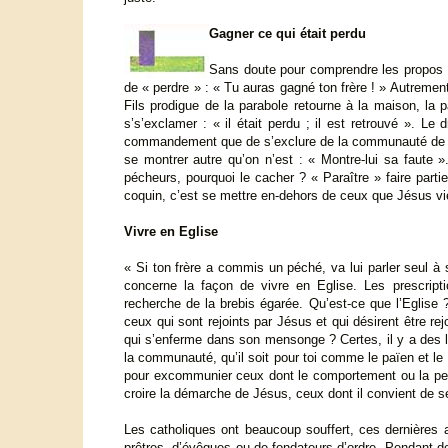
Gagner ce qui était perdu
Sans doute pour comprendre les propos de 
de « perdre » : « Tu auras gagné ton frère ! » Autrement 
Fils prodigue de la parabole retourne à la maison, la 
s’s’exclamer : « il était perdu ; il est retrouvé ». Le
commandement que de s’exclure de la communauté de ceux
se montrer autre qu’on n’est : « Montre-lui sa faute »
pécheurs, pourquoi le cacher ? « Paraître » faire part
coquin, c’est se mettre en-dehors de ceux que Jésus vien
Vivre en Eglise
« Si ton frère a commis un péché, va lui parler seul à 
concerne la façon de vivre en Eglise. Les prescript
recherche de la brebis égarée. Qu’est-ce que l’Eglise
ceux qui sont rejoints par Jésus et qui désirent être rej
qui s’enferme dans son mensonge ? Certes, il y a des li
la communauté, qu’il soit pour toi comme le païen et le 
pour excommunier ceux dont le comportement ou la pensé
croire la démarche de Jésus, ceux dont il convient de se
Les catholiques ont beaucoup souffert, ces dernières 
prêtres, d’évêques ou de fondateurs d’ordre. Pendant 