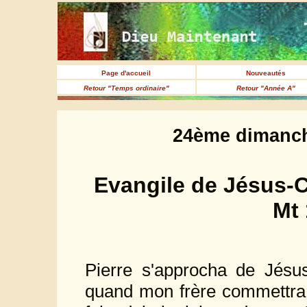
Page d'accueil
Nouveautés
Retour "Temps ordinaire"
Retour "Année A"
24ème dimanch
Evangile de Jésus-C
Mt 
Pierre s'approcha de Jésu
quand mon frère commettra 