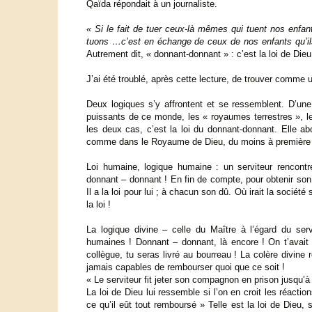
Qaïda répondait à un journaliste.
« Si le fait de tuer ceux-là mêmes qui tuent nos enfan
tuons …c’est en échange de ceux de nos enfants qu’ils 
Autrement dit, « donnant-donnant » : c’est la loi de Dieu
J’ai été troublé, après cette lecture, de trouver comme
Deux logiques s’y affrontent et se ressemblent. D’une
puissants de ce monde, les « royaumes terrestres », le
les deux cas, c’est la loi du donnant-donnant. Elle abo
comme dans le Royaume de Dieu, du moins à première lec
Loi humaine, logique humaine : un serviteur rencont
donnant – donnant ! En fin de compte, pour obtenir son droi
Il a la loi pour lui ; à chacun son dû. Où irait la société 
la loi !
La logique divine – celle du Maître à l’égard du ser
humaines ! Donnant – donnant, là encore ! On t’avait r
collègue, tu seras livré au bourreau ! La colère divin
jamais capables de rembourser quoi que ce soit !
« Le serviteur fit jeter son compagnon en prison jusqu’à 
La loi de Dieu lui ressemble si l’on en croit les réacti
ce qu’il eût tout remboursé » Telle est la loi de Dieu, 