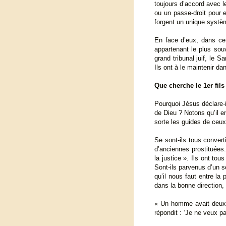
toujours d’accord avec le
ou un passe-droit pour 
forgent un unique système 
En face d’eux, dans cet
appartenant le plus souv
grand tribunal juif, le 
Ils ont à le maintenir d
Que cherche le 1er fils
Pourquoi Jésus déclare-i
de Dieu ? Notons qu’il e
sorte les guides de ceux 
Se sont-ils tous conver
d’anciennes prostituées.
la justice ». Ils ont tou
Sont-ils parvenus d’un s
qu’il nous faut entre la
dans la bonne direction,
« Un homme avait deux fil
répondit : ‘Je ne veux pas