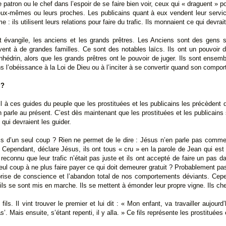
 patron ou le chef dans l’espoir de se faire bien voir, ceux qui « draguent » 
eux-mêmes ou leurs proches. Les publicains quant à eux vendent leur servic
: ils utilisent leurs relations pour faire du trafic. Ils monnaient ce qui devrait 
 évangile, les anciens et les grands prêtres. Les Anciens sont des gens 
ent à de grandes familles. Ce sont des notables laïcs. Ils ont un pouvoir de
Sanhédrin, alors que les grands prêtres ont le pouvoir de juger. Ils sont ensem
ans l’obéissance à la Loi de Dieu ou à l’inciter à se convertir quand son compo
 ?
l à ces guides du peuple que les prostituées et les publicains les précèdent
n parle au présent. C’est dès maintenant que les prostituées et les publicains
qui devraient les guider.
tis d’un seul coup ? Rien ne permet de le dire : Jésus n’en parle pas comme
 Cependant, déclare Jésus, ils ont tous « cru » en la parole de Jean qui es
s reconnu que leur trafic n’était pas juste et ils ont accepté de faire un pas d
eul coup à ne plus faire payer ce qui doit demeurer gratuit ? Probablement pas 
 prise de conscience et l’abandon total de nos comportements déviants. Cepe
 ils se sont mis en marche. Ils se mettent à émonder leur propre vigne. Ils che
s. Il vint trouver le premier et lui dit : « Mon enfant, va travailler aujourd’
’. Mais ensuite, s’étant repenti, il y alla. » Ce fils représente les prostituées 