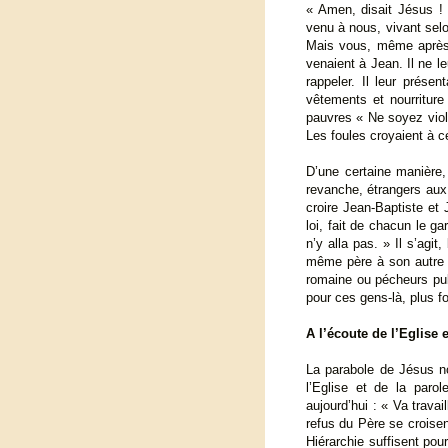
« Amen, disait Jésus !
venu à nous, vivant selon
Mais vous, même après a
venaient à Jean. Il ne l
rappeler. Il leur prése
vêtements et nourriture
pauvres « Ne soyez viole
Les foules croyaient à c
D’une certaine manière,
revanche, étrangers aux p
croire Jean-Baptiste et 
loi, fait de chacun le ga
n’y alla pas. » Il s’agit
même père à son autre fi
romaine ou pécheurs publ
pour ces gens-là, plus f
A l’écoute de l’Eglise 
La parabole de Jésus no
l’Eglise et de la par
aujourd’hui : « Va trava
refus du Père se croise
Hiérarchie suffisent po