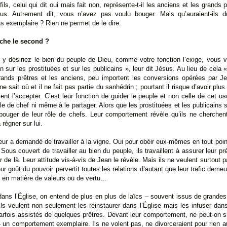
ls, celui qui dit oui mais fait non, représente-t-il les anciens et les grands
sus. Autrement dit, vous n’avez pas voulu bouger. Mais qu’auraient-ils 
s exemplaire ? Rien ne permet de le dire.
che le second ?
 y désiriez le bien du peuple de Dieu, comme votre fonction l’exige, vous v
an sur les prostituées et sur les publicains », leur dit Jésus. Au lieu de cela
rands prêtres et les anciens, peu importent les conversions opérées par Je
e sait où et il ne fait pas partie du sanhédrin ; pourtant il risque d’avoir plus
ent l’accepter. C’est leur fonction de guider le peuple et non celle de cet us
ôle de chef ni même à le partager. Alors que les prostituées et les publicains 
 bouger de leur rôle de chefs. Leur comportement révèle qu’ils ne cherchen
régner sur lui.
leur a demandé de travailler à la vigne. Oui pour obéir eux-mêmes en tout point
 Sous couvert de travailler au bien du peuple, ils travaillent à assurer leur p
 de là. Leur attitude vis-à-vis de Jean le révèle. Mais ils ne veulent surtout 
Leur goût du pouvoir pervertit toutes les relations d’autant que leur trafic de
s en matière de valeurs ou de vertu…
ans l’Église, on entend de plus en plus de laïcs – souvent issus de grandes 
ls veulent non seulement les réinstaurer dans l’Église mais les infuser dans 
parfois assistés de quelques prêtres. Devant leur comportement, ne peut-on s’i
un comportement exemplaire. Ils ne volent pas, ne divorceraient pour rien a