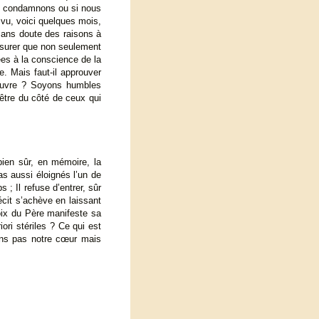
la condamnons ou si nous
vu, voici quelques mois,
t sans doute des raisons à
 assurer que non seulement
ées à la conscience de la
e. Mais faut-il approuver
 œuvre ? Soyons humbles
’être du côté de ceux qui
ien sûr, en mémoire, la
s aussi éloignés l’un de
; Il refuse d’entrer, sûr
récit s’achève en laissant
voix du Père manifeste sa
ri stériles ? Ce qui est
ons pas notre cœur mais