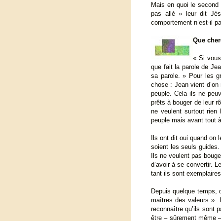
Mais en quoi le second fi
pas allé » leur dit Jé
comportement n’est-il pa
Que cher
« Si vous
que fait la parole de Je
sa parole. » Pour les g
chose : Jean vient d’on n
peuple. Cela ils ne peuv
prêts à bouger de leur r
ne veulent surtout rien
peuple mais avant tout à 
Ils ont dit oui quand on 
soient les seuls guides.
Ils ne veulent pas bouger
d’avoir à se convertir. 
tant ils sont exemplaire
Depuis quelque temps, d
maîtres des valeurs ». I
reconnaître qu’ils sont 
être – sûrement même – 