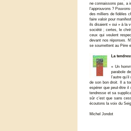
ne connaissons pas, a i
l’approuvons ? Pouvons-
des milliers de fidèles c
faire valoir pour manifes
ils disaient « oui » à l
société ; certes, le chr
ceux qui veulent respe
devant nos réponses. N’i
se soumettent au Père et
La tendres
« Un homme
parabole de
l’autre qu’
de son bon droit. Il a to
espérer que peut-être il
tendresse et sa supplic
sûr c’est que sans ces
écoutons la voix du Seig
Michel Jondot