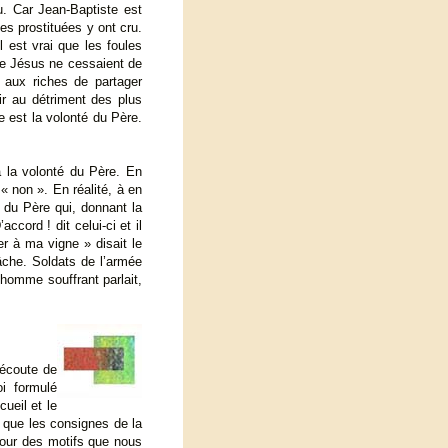
. Car Jean-Baptiste est
les prostituées y ont cru.
 est vrai que les foules
 de Jésus ne cessaient de
t aux riches de partager
ir au détriment des plus
e est la volonté du Père.
à la volonté du Père. En
 « non ». En réalité, à en
é du Père qui, donnant la
ccord ! dit celui-ci et il
ler à ma vigne » disait le
tâche. Soldats de l’armée
’homme souffrant parlait,
’écoute de
i formulé
ueil et le
 que les consignes de la
pour des motifs que nous