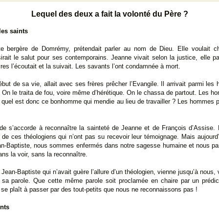
Lequel des deux a fait la volonté du Père ?
les saints
ite bergère de Domrémy, prétendait parler au nom de Dieu. Elle voulait c
irait le salut pour ses contemporains. Jeanne vivait selon la justice, elle p
es l’écoutait et la suivait. Les savants l’ont condamnée à mort.
but de sa vie, allait avec ses frères prêcher l’Evangile. Il arrivait parmi l
. On le traita de fou, voire même d’hérétique. On le chassa de partout. Les
 : quel est donc ce bonhomme qui mendie au lieu de travailler ? Les hommes p
nde s’accorde à reconnaître la sainteté de Jeanne et de François d’Assise. E
de ces théologiens qui n’ont pas su recevoir leur témoignage. Mais aujourd
n-Baptiste, nous sommes enfermés dans notre sagesse humaine et nous pas
s la voir, sans la reconnaître.
 Jean-Baptiste qui n’avait guère l’allure d’un théologien, vienne jusqu’à nous, v
 sa parole. Que cette même parole soit proclamée en chaire par un prédi
 se plaît à passer par des tout-petits que nous ne reconnaissons pas !
ints