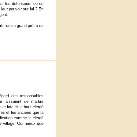
nsi les défenseurs de ce
 leur pouvoir sur lui ? En
gent.
tir qu’un grand prêtre ou
égard des responsables
i laissaient de marbre
ier laïc et le haut clergé
res et les anciens que la
plication comme le clergé
e village. Qui mieux que