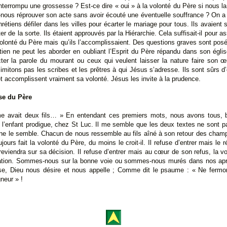
nterrompu une grossesse ? Est-ce dire « oui » à la volonté du Père si nous 
nous réprouver son acte sans avoir écouté une éventuelle souffrance ? On a 
hrétiens défiler dans les villes pour écarter le mariage pour tous. Ils avaien
ter de la sorte. Ils étaient approuvés par la Hiérarchie. Cela suffisait-il pour
a volonté du Père mais qu’ils l’accomplissaient. Des questions graves sont pos
étien ne peut les aborder en oubliant l’Esprit du Père répandu dans son églis
cter la parole du mourant ou ceux qui veulent laisser la nature faire son
mitons pas les scribes et les prêtres à qui Jésus s’adresse. Ils sont sûrs d
 accomplissent vraiment sa volonté. Jésus les invite à la prudence.
se du Père
 avait deux fils… » En entendant ces premiers mots, nous avons tous, b
 l’enfant prodigue, chez St Luc. Il me semble que les deux textes ne sont pa
il ne le semble. Chacun de nous ressemble au fils aîné à son retour des champs 
ujours fait la volonté du Père, du moins le croit-il. Il refuse d’entrer mais le 
 reviendra sur sa décision. Il refuse d’entrer mais au cœur de son refus, la 
ation. Sommes-nous sur la bonne voie ou sommes-nous murés dans nos aprio
se, Dieu nous désire et nous appelle ; Comme dit le psaume : « Ne ferm
neur » !