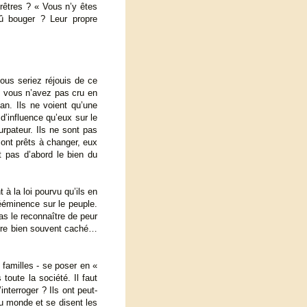
 prêtres ? « Vous n’y êtes
dû bouger ? Leur propre
ous seriez réjouis de ce
 « vous n’avez pas cru en
an. Ils ne voient qu’une
 d’influence qu’eux sur le
urpateur. Ils ne sont pas
sont prêts à changer, eux
t pas d’abord le bien du
 à la loi pourvu qu’ils en
rééminence sur le peuple.
pas le reconnaître de peur
meure bien souvent caché…
familles - se poser en «
toute la société. Il faut
nterroger ? Ils ont peut-
u monde et se disent les