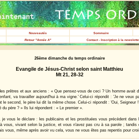
Nouveautés
Sommaire
Retour "Année A"
Contact - Inscription à la newslett
26ème dimanche du temps ordinaire
Evangile de Jésus-Christ selon saint Matthieu
Mt 21, 28-32
es prêtres et aux anciens : « Que pensez-vous de ceci ? Un homme avait deux
 enfant, va travailler aujourd'hui à ma vigne.' Celui-ci répondit : 'Je ne veux p
nt le second, le père lui dit la même chose. Celui-ci répondit : 'Oui, Seigneur !'
é du père ? » Ils lui répondent : « Le premier ».
, je vous le déclare : les publicains et les prostituées vous précèdent dans
 vous, vivant selon la justice, et vous n'avez pas cru à sa parole ; tandis 
ais vous, même après avoir vu cela, vous ne vous êtes pas repentis pour croir