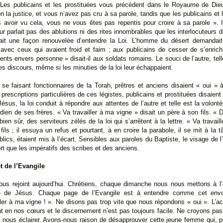
 Les publicains et les prostituées vous précèdent dans le Royaume de Dieu
 la justice, et vous n’avez pas cru à sa parole, tandis que les publicains et 
voir vu cela, vous ne vous êtes pas repentis pour croire à sa parole ». Il
eur parlait pas des ablutions ni des rites innombrables que les interlocuteurs
ntait une façon renouvelée d’entendre la Loi. L’homme du désert demandai
 avec ceux qui avaient froid et faim ; aux publicains de cesser de s’enrich
nts envers personne » disait-il aux soldats romains. Le souci de l’autre, tell
es discours, même si les minuties de la loi leur échappaient.
 se faisant fonctionnaires de la Torah, prêtres et anciens disaient « oui » 
rescriptions particulières de ces légistes, publicains et prostituées disaient
Jésus, la loi conduit à répondre aux attentes de l’autre et telle est la volont
rdien de ses frères. « Va travailler à ma vigne » disait un père à son fils. « D’a
, bien sûr, des serviteurs zélés de la loi qui s’arrêtent à la lettre. « Va travail
ls ; il essuya un refus et pourtant, à en croire la parabole, il se mit à la 
ics, étaient mis à l’écart. Sensibles aux paroles du Baptiste, le visage de l
ort que les impératifs des scribes et des anciens.
et de l’Evangile
us rejoint aujourd’hui. Chrétiens, chaque dimanche nous nous mettons à l
ole de Jésus. Chaque page de l’Evangile est à entendre comme cet envo
iller à ma vigne ! ». Ne disons pas trop vite que nous répondons « oui ». L’acc
nt en nos cœurs et le discernement n’est pas toujours facile. Ne croyons pas
ur nous éclairer. Avons-nous raison de désapprouver cette jeune femme qui, 