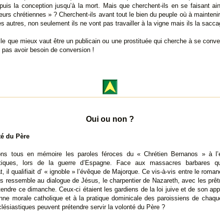
puis la conception jusqu’à la mort. Mais que cherchent-ils en se faisant ai
leurs chrétiennes » ? Cherchent-ils avant tout le bien du peuple où à maintenir
s autres, non seulement ils ne vont pas travailler à la vigne mais ils la sacca
le que mieux vaut être un publicain ou une prostituée qui cherche à se conver
 pas avoir besoin de conversion !
Oui ou non ?
té du Père
ns tous en mémoire les paroles féroces du « Chrétien Bernanos » à l’
stiques, lors de la guerre d’Espagne. Face aux massacres barbares qu
t, il qualifiait d’ « ignoble » l’évêque de Majorque. Ce vis-à-vis entre le romanc
s ressemble au dialogue de Jésus, le charpentier de Nazareth, avec les prêt
tendre ce dimanche. Ceux-ci étaient les gardiens de la loi juive et de son ap
bonne morale catholique et à la pratique dominicale des paroissiens de chaqu
clésiastiques peuvent prétendre servir la volonté du Père ?