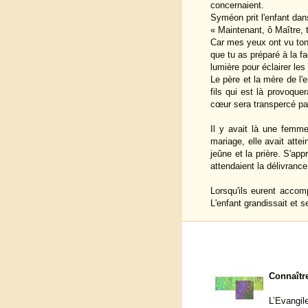
concernaient.
Syméon prit l'enfant dans
« Maintenant, ô Maître, t
Car mes yeux ont vu ton
que tu as préparé à la f
lumière pour éclairer les
Le père et la mère de l'e
fils qui est là provoque
cœur sera transpercé pa
Il y avait là une femme
mariage, elle avait attei
jeûne et la prière. S'ap
attendaient la délivranc
Lorsqu'ils eurent accomp
L'enfant grandissait et se
Connaîtr
L’Evangile