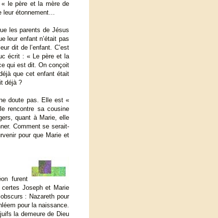
 « le père et la mère de
 de leur étonnement…
que les parents de Jésus
e leur enfant n’était pas
ur dit de l’enfant. C’est
c écrit : « Le père et la
ce qui est dit. On conçoit
éjà que cet enfant était
t déjà ?
ne doute pas. Elle est «
lle rencontre sa cousine
gers, quant à Marie, elle
nner. Comment se serait-
urvenir pour que Marie et
on furent
, certes Joseph et Marie
x obscurs : Nazareth pour
thléem pour la naissance.
 juifs la demeure de Dieu