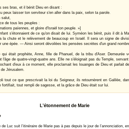
 ses bras, et il bénit Dieu en disant :
u peux laisser ton serviteur s'en aller dans la paix, selon ta parole.
 salut,
ace de tous les peuples :
 nations païennes, et gloire d'Israël ton peuple. »]
nfant s'étonnaient de ce qu'on disait de lui. Syméon les bénit, puis il dit à M
ra la chute et le relèvement de beaucoup en Israël. Il sera un signe de div
r une épée. — Ainsi seront dévoilées les pensées secrètes d'un grand nombre
 qui était prophète, Anne, fille de Phanuel, de la tribu d'Aser. Demeurée
nt l'âge de quatre-vingt-quatre ans. Elle ne s'éloignait pas du Temple, servant
prochant d'eux à ce moment, elle proclamait les louanges de Dieu et parlait de
e de Jérusalem.
li tout ce que prescrivait la loi du Seigneur, ils retournèrent en Galilée, dan
 fortifiait, tout rempli de sagesse, et la grâce de Dieu était sur lui.
L'étonnement de Marie
e
 de Luc suit l’itinéraire de Marie pas à pas depuis le jour de l’annonciation, en