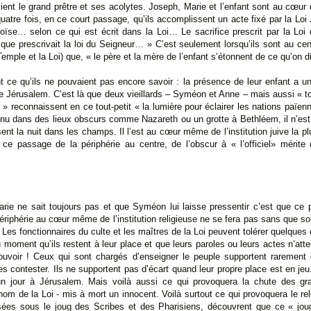
ient le grand prêtre et ses acolytes. Joseph, Marie et l’enfant sont au cœur de
uatre fois, en ce court passage, qu’ils accomplissent un acte fixé par la Loi 
 Moïse… selon ce qui est écrit dans la Loi… Le sacrifice prescrit par la Loi
que prescrivait la loi du Seigneur… » C’est seulement lorsqu’ils sont au cen
Temple et la Loi) que, « le père et la mère de l’enfant s’étonnent de ce qu’on dit
nt ce qu’ils ne pouvaient pas encore savoir : la présence de leur enfant a u
Jérusalem. C’est là que deux vieillards – Syméon et Anne – mais aussi « to
 reconnaissent en ce tout-petit « la lumière pour éclairer les nations païenne
onnu dans des lieux obscurs comme Nazareth ou un grotte à Bethléem, il n’es
nt la nuit dans les champs. Il l’est au cœur même de l’institution juive la pl
 ce passage de la périphérie au centre, de l’obscur à « l’officiel» mérit
rie ne sait toujours pas et que Syméon lui laisse pressentir c’est que ce 
périphérie au cœur même de l’institution religieuse ne se fera pas sans que s
 Les fonctionnaires du culte et les maîtres de la Loi peuvent tolérer quelques
 moment qu’ils restent à leur place et que leurs paroles ou leurs actes n’att
pouvoir ! Ceux qui sont chargés d’enseigner le peuple supportent rarement
es contester. Ils ne supportent pas d’écart quand leur propre place est en jeu
un jour à Jérusalem. Mais voilà aussi ce qui provoquera la chute des gra
u nom de la Loi - mis à mort un innocent. Voilà surtout ce qui provoquera le r
sées sous le joug des Scribes et des Pharisiens, découvrent que ce « joug