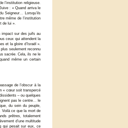
 l’institution religieuse.
Juive : « Quand arriva le
 du Seigneur… Lorsqu’ils
tre même de l’institution
 de lui ».
n impact sur des juifs au
us ceux qui attendent la
s et la gloire d’Israël ».
t plus seulement reconnu
us sacrée. Cela, ils ne le
e quand même un certain
passage de l’obscur à la
on « cœur soit transpercé
 dissidents – ou quelques
eignent pas le centre… le
 que, du sein du peuple,
. Voilà ce que la mort de
nds prêtres, totalement
elèvement d’une multitude
 qui pesait sur eux, ce