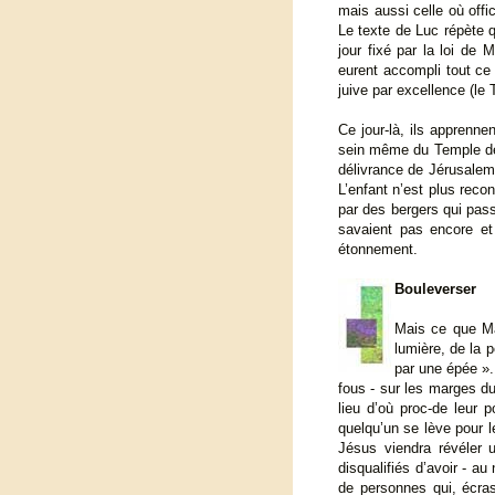
mais aussi celle où offic
Le texte de Luc répète q
jour fixé par la loi de
eurent accompli tout ce 
juive par excellence (le 
Ce jour-là, ils apprenne
sein même du Temple de 
délivrance de Jérusalem »
L’enfant n’est plus rec
par des bergers qui passe
savaient pas encore et
étonnement.
Bouleverser
Mais ce que Ma
lumière, de la 
par une épée ».
fous - sur les marges du
lieu d’où proc-de leur 
quelqu’un se lève pour l
Jésus viendra révéler 
disqualifiés d’avoir - a
de personnes qui, écra