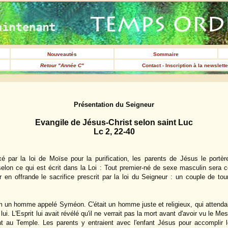
Nouveautés
Sommaire
Retour "Année C"
Contact - Inscription à la newslett
Présentation du Seigneur
Evangile de Jésus-Christ selon saint Luc
Lc 2, 22-40
ixé par la loi de Moïse pour la purification, les parents de Jésus le portè
selon ce qui est écrit dans la Loi : Tout premier-né de sexe masculin sera c
 en offrande le sacrifice prescrit par la loi du Seigneur : un couple de tou
em un homme appelé Syméon. C'était un homme juste et religieux, qui attendait
ur lui. L'Esprit lui avait révélé qu'il ne verrait pas la mort avant d'avoir vu le 
nt au Temple. Les parents y entraient avec l'enfant Jésus pour accomplir le