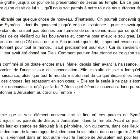
e grotte jusqu’à ce jour de la présentation de Jésus au temple. En ce jour
 ce qu’on disait de lui »… qu’il nous soit permis à notre tour de nous étonner
re ébranlé par quelque chose de nouveau, d’inattendu. On pourrait concevoir 
ue Syméon – dont ils ignoraient jusqu’à ce jour l’existence – puisse savoir qu
ant ils ne sont pas étonnés par l’arrivée de cet inconnu mais par ce qu’il le
les de ce vieillard qui les bouleverse et, comme pour mieux le souligner, Lu
ient de ce qu’ON disait de lui. » Peu importe qui le dit, l’important réside en 
 étonnant pour tout le monde… sauf précisément pour eux ! Car ils savaient d
l leur avait été donné par Dieu. Comment peut-on être étonné de ce qu’on sai
re confirmé si on doute encore mais Marie, depuis bien avant la naissance, 
aroles de l’ange le jour de l’annonciation. Elle « exulte de joie » lorsqu’e
 naissance, alors que tout le monde « s’étonnait de ce que disaient les ber
s ces choses, les repassant en son cœur. » Elle est la seule à ne pas s’éto
le « connaissait » déjà par la foi ? Alors quel élément nouveau a bien pu s
’étonner à Jérusalem au cœur du Temple ?
emble que le seul élément nouveau soit le lieu où ces paroles de Symé
rd rejoint les parents de Jésus à Jérusalem, dans le Temple. Avant ce jour
ais leur existence se déroulait à la périphérie, loin du centre, dans des lieu
le demeure de la montagne de Judée pour la visitation, dans une grotte à Be
on, ils viennent dans un tout autre lieu : le Temple de Jérusalem est pour les