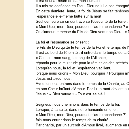
Il est seul à l'heure de sa mort humaine.
Il a mis sa confiance en Dieu. Dieu ne lui a pas épargné
En cette dernière Heure, la foi de Jésus se fait ténèbres
l'espérance elle-même butte sur la mort.
Seul demeure ce cri qui traverse l'obscurité de la terre :
« Mon Dieu, mon Dieu, pourquoi m'as-tu abandonné ? »
Cri d'amour immense du Fils de Dieu vers son Dieu : « 
La foi et l'espérance se brisent :
le Fils de Dieu quitte le temps de la Foi et le temps de 
Il est au bord de l'éternité : il entre dans le temps de la 
« Ceci est mon sang, le sang de l'Alliance,
répandu pour la multitude pour la rémission des péchés.
Lorsqu'en nous, la foi et l'espérance vacillent,
lorsque nous crions « Mon Dieu, pourquoi ? Pourquoi m
Jésus est avec nous.
Avec lui nous entrons dans le temps de la Charité, au 
en son Coeur brûlant d'Amour. Par lui la mort devient sur
Jésus : « Dieu sauve » - Tout est sauvé !
Seigneur, nous cheminons dans le temps de la foi.
Lorsque, à ta suite, dans notre humanité on crie :
« Mon Dieu, mon Dieu, pourquoi m'as-tu abandonné ?"
fais-nous entrer dans le temps de ta charité.
Par charité, par un surcroît d'Amour livré, augmente en n