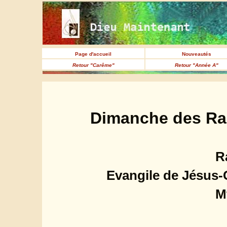
Page d'accueil
Nouveautés
Retour "Carême"
Retour "Année A"
Dimanche des Ram
R
Evangile de Jésus-C
M