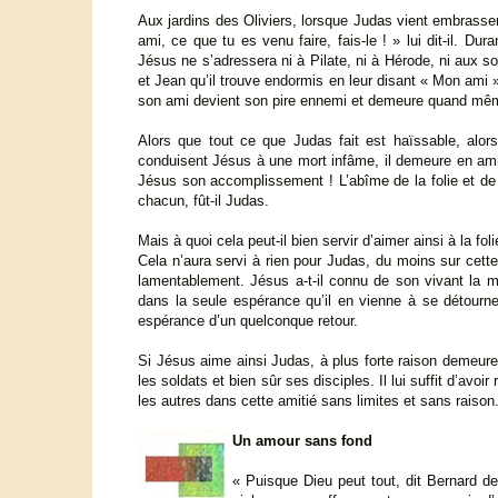
Aux jardins des Oliviers, lorsque Judas vient embrasser 
ami, ce que tu es venu faire, fais-le ! » lui dit-il. D
Jésus ne s’adressera ni à Pilate, ni à Hérode, ni aux s
et Jean qu’il trouve endormis en leur disant « Mon ami »
son ami devient son pire ennemi et demeure quand mê
Alors que tout ce que Judas fait est haïssable, alors
conduisent Jésus à une mort infâme, il demeure en amit
Jésus son accomplissement ! L’abîme de la folie et de
chacun, fût-il Judas.
Mais à quoi cela peut-il bien servir d’aimer ainsi à la foli
Cela n’aura servi à rien pour Judas, du moins sur cette
lamentablement. Jésus a-t-il connu de son vivant la 
dans la seule espérance qu’il en vienne à se détourner 
espérance d’un quelconque retour.
Si Jésus aime ainsi Judas, à plus forte raison demeure-
les soldats et bien sûr ses disciples. Il lui suffit d’av
les autres dans cette amitié sans limites et sans raison
Un amour sans fond
« Puisque Dieu peut tout, dit Bernard d