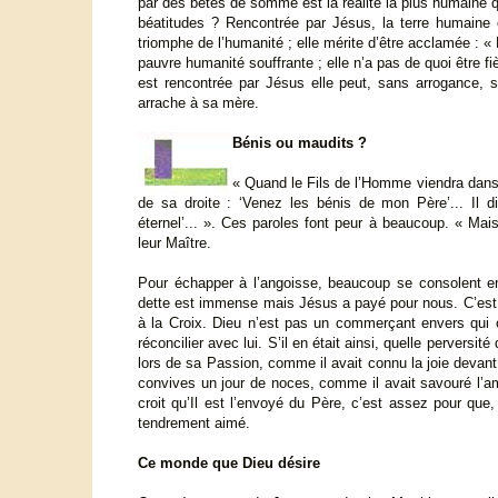
par des bêtes de somme est la réalité la plus humaine q
béatitudes ? Rencontrée par Jésus, la terre humaine e
triomphe de l’humanité ; elle mérite d’être acclamée : 
pauvre humanité souffrante ; elle n’a pas de quoi être fi
est rencontrée par Jésus elle peut, sans arrogance, s
arrache à sa mère.
Bénis ou maudits ?
« Quand le Fils de l’Homme viendra dans s
de sa droite : ‘Venez les bénis de mon Père’... Il 
éternel’... ». Ces paroles font peur à beaucoup. « Mai
leur Maître.
Pour échapper à l’angoisse, beaucoup se consolent en
dette est immense mais Jésus a payé pour nous. C’est m
à la Croix. Dieu n’est pas un commerçant envers qui 
réconcilier avec lui. S’il en était ainsi, quelle perversi
lors de sa Passion, comme il avait connu la joie devan
convives un jour de noces, comme il avait savouré l’am
croit qu’Il est l’envoyé du Père, c’est assez pour que
tendrement aimé.
Ce monde que Dieu désire