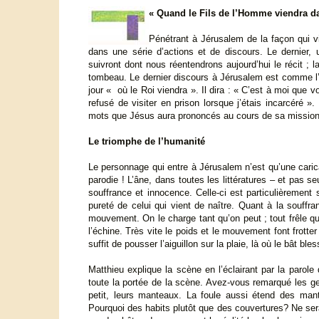
« Quand le Fils de l’Homme viendra da
Pénétrant à Jérusalem de la façon qui v
dans une série d’actions et de discours. Le dernier,
suivront dont nous réentendrons aujourd’hui le récit ; l
tombeau. Le dernier discours à Jérusalem est comme l’ex
jour « où le Roi viendra ». Il dira : « C’est à moi qu
refusé de visiter en prison lorsque j’étais incarcéré 
mots que Jésus aura prononcés au cours de sa mission
Le triomphe de l’humanité
Le personnage qui entre à Jérusalem n’est qu’une carica
parodie ! L’âne, dans toutes les littératures – et pas
souffrance et innocence. Celle-ci est particulièrement s
pureté de celui qui vient de naître. Quant à la souffra
mouvement. On le charge tant qu’on peut ; tout frêle qu’
l’échine. Très vite le poids et le mouvement font frotter 
suffit de pousser l’aiguillon sur la plaie, là où le bât ble
Matthieu explique la scène en l’éclairant par la parole
toute la portée de la scène. Avez-vous remarqué les ges
petit, leurs manteaux. La foule aussi étend des mant
Pourquoi des habits plutôt que des couvertures? Ne ser