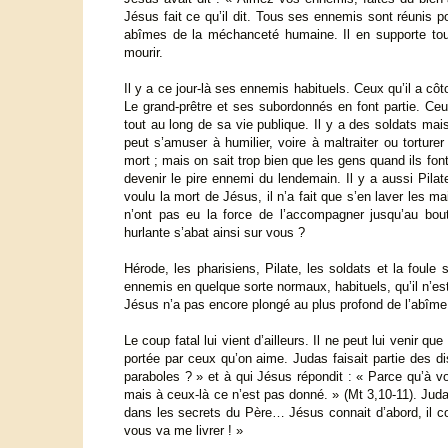
Jésus fait ce qu’il dit. Tous ses ennemis sont réunis p
abîmes de la méchanceté humaine. Il en supporte tou
mourir.
Il y a ce jour-là ses ennemis habituels. Ceux qu’il a cô
Le grand-prêtre et ses subordonnés en font partie. Ceux-
tout au long de sa vie publique. Il y a des soldats mais
peut s’amuser à humilier, voire à maltraiter ou tortur
mort ; mais on sait trop bien que les gens quand ils fon
devenir le pire ennemi du lendemain. Il y a aussi Pilat
voulu la mort de Jésus, il n’a fait que s’en laver les m
n’ont pas eu la force de l’accompagner jusqu’au b
hurlante s’abat ainsi sur vous ?
Hérode, les pharisiens, Pilate, les soldats et la foule
ennemis en quelque sorte normaux, habituels, qu’il n’es
Jésus n’a pas encore plongé au plus profond de l’abîme
Le coup fatal lui vient d’ailleurs. Il ne peut lui venir q
portée par ceux qu’on aime. Judas faisait partie des d
paraboles ? » et à qui Jésus répondit : « Parce qu’à 
mais à ceux-là ce n’est pas donné. » (Mt 3,10-11). Juda
dans les secrets du Père… Jésus connait d’abord, il co
vous va me livrer ! »