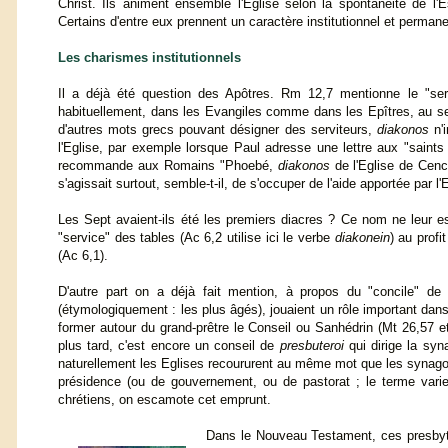
Christ. Ils animent ensemble l'Eglise selon la spontanéité de l'
Certains d'entre eux prennent un caractère institutionnel et permane
Les charismes institutionnels
Il a déjà été question des Apôtres. Rm 12,7 mentionne le "se
habituellement, dans les Evangiles comme dans les Epîtres, au sens 
d'autres mots grecs pouvant désigner des serviteurs,
diakonos
n'i
l'Eglise, par exemple lorsque Paul adresse une lettre aux "saints 
recommande aux Romains "Phoebé,
diakonos
de l'Eglise de Cench
s'agissait surtout, semble-t-il, de s'occuper de l'aide apportée par l
Les Sept avaient-ils été les premiers diacres ? Ce nom ne leur est
"service" des tables (Ac 6,2 utilise ici le verbe
diakonein
) au profi
(Ac 6,1).
D'autre part on a déjà fait mention, à propos du "concile" d
(étymologiquement : les plus âgés), jouaient un rôle important dan
former autour du grand-prêtre le Conseil ou Sanhédrin (Mt 26,57 et
plus tard, c'est encore un conseil de
presbuteroi
qui dirige la syn
naturellement les Eglises recoururent au même mot que les synago
présidence (ou de gouvernement, ou de pastorat ; le terme varie 
chrétiens, on escamote cet emprunt.
Dans le Nouveau Testament, ces presbyt