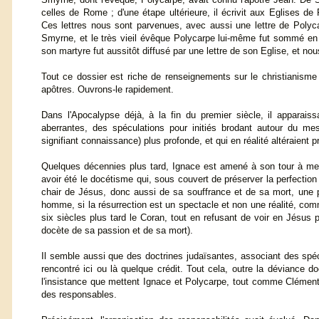
celles de Rome ; d'une étape ultérieure, il écrivit aux Eglises d
Ces lettres nous sont parvenues, avec aussi une lettre de Polycar
Smyrne, et le très vieil évêque Polycarpe lui-même fut sommé en v
son martyre fut aussitôt diffusé par une lettre de son Eglise, et nou
Tout ce dossier est riche de renseignements sur le christianisme 
apôtres. Ouvrons-le rapidement.
Dans l'Apocalypse déjà, à la fin du premier siècle, il apparais
aberrantes, des spéculations pour initiés brodant autour du m
signifiant connaissance) plus profonde, et qui en réalité altéraient p
Quelques décennies plus tard, Ignace est amené à son tour à met
avoir été le docétisme qui, sous couvert de préserver la perfection 
chair de Jésus, donc aussi de sa souffrance et de sa mort, une pu
homme, si la résurrection est un spectacle et non une réalité, co
six siècles plus tard le Coran, tout en refusant de voir en Jésus
docète de sa passion et de sa mort).
Il semble aussi que des doctrines judaïsantes, associant des spéc
rencontré ici ou là quelque crédit. Tout cela, outre la déviance
l'insistance que mettent Ignace et Polycarpe, tout comme Clément d
des responsables.