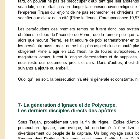
tard, on pouvait ne pas se préoccuper d'eux tant que leur abstentio
scandale, ne mettait pas en danger la cohésion civico-religieus
l'empereur Trajan qui enjoint de ne pas rechercher les chrétiens
sacrifier aux dieux de la cité (Pline le Jeune, Correspondance 10,97
Les persécutions des premiers temps ne furent donc pas systé
chrétiens l'odieux de l'incendie de Rome, que la rumeur publique l'ac
alors que mourut Pierre), les fit enduire de poix et transformer en 
les persécuta aussi, mais ce ne fut qu'un aspect d'une cruauté pl
obligèrent Pline à agir en 112, l'hostilité de foules surexcit
magistrats locaux, furent à l'origine d'arrestations et de supplices
nous reste des documents précis et sûrs. Dans d'autres, il est dif
suivants a ajouté ou embelli.
Quoi qu'il en soit, la persécution n'a été ni générale et constante, 
7- La génération d'Ignace et de Polycarpe.
Les derniers disciples directs des apôtres.
Sous Trajan, probablement vers la fin du règne, l'Eglise d'Ant
persécution. Ignace, son évêque, fut condamné à être livré 
divertissement du peuple de la capitale. Un long voyage sous bo
Smyrne, dont l'évêque, Polycarpe, avait connu l'apôtre Jean. De 