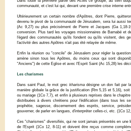
Dans toute la première partie des Actes ce groupe, au sein duquel
communauté, et c'est lui qui, devant une première crise interne entre 
Ultérieurement un certain nombre d'Apôtres, dont Pierre, quitter
devenu le pivot de la communauté de Jérusalem, sera lui aussi tenu
(Ac 9,27) ou plus précisément de Pierre et Jacques (Ga 1,18-1
conversion. Plus tard les voyages missionnaires de Barnabé et de
l'égard des communautés qu'ils fondent ou qu'ils visitent, des g
l'activité des autres Apôtres n'ait pas été relayée de même.
Enfin la réunion ou "concile" de Jérusalem pour régler la questio
amène sinon tous les Apôtres, du moins ceux qui sont disponibl
"Anciens") de cette Eglise et avec l'Esprit Saint (Ac 15,28) les déci
Les charismes
Dans saint Paul, le mot grec
kharisma
désigne un don fait par 
manière globale la grâce de la justification (Rm 5,15 et 5,16), soit
ou mariage (1Co 7,7), et enfin à plusieurs reprises dans le chapitr
distribuées à divers chrétiens pour l'édification (dans tous les 
prophétie, sagesse, discernement des esprits, service, présiden
gouverner, de parler en langues, d'interpréter celles-ci, etc. (1Co 
Ces "charismes" diversifiés, qui ne sont jamais présentés en une l
de l'Esprit (1Co 12, 8-11) et doivent être reçus comme complémen