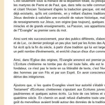
C'est seulement sous la menace de la disparition totale, ou presqu
les martyres de Pierre et de Paul, que, dans telle ou telle commun
et citant l'Ancien Testament d'après la traduction grecque, ont réd
déjà existants, qu'ils ont combinés, en y mêlant d'autres traditi
Jésus destinée à satisfaire une curiosité de nature historique, 
de renseignements sur Jésus, son origine (pas toujours), quelque
miracles et de grands enseignements, sa Passion, ses apparitions
de l'"Evangile" au premier sens du mot.
Ainsi sont nés successivement, pour des publics différents, d'abor
et de Luc, ce dernier prolongé un peu plus tard par les Actes des
fut écrit qu'à la fin du siècle, à partir d'une tradition qui lui est la
un petit nombre d'événements, et enrichit chacun d'eux d'un commen
Ainsi, dans l'Eglise des origines, l'Evangile annoncé est premier p
L'Ecriture chrétienne ne tombe pas du ciel toute faite, elle est l
fondateur, ce n'est pas le texte en sa littéralité de texte, c'est l
des hommes par son Fils et par son Esprit. En avoir conscienc
dérive des intégrismes.
Ajoutons que, si les quatre Evangiles virent leur autorité s'établ
Testament" d'Ecritures chrétiennes s'ajoutant aux Ecritures juives
pauliniennes et quelques autres écrits. La liste de ces lettres et 
quatrième siècle. En chemin on avait refusé d'admettre toute une l
goût du merveilleux avaient brodé autour des données de la traditio