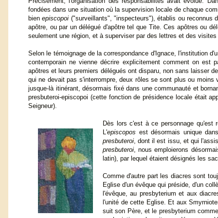
Précisément, l'organisation des responsabilités avait évolué. D
fondées dans une situation où la supervision locale de chaque co
bien
episcopoi
("surveillants", "inspecteurs"), établis ou reconnus
apôtre, ou par un délégué d'apôtre tel que Tite. Ces apôtres ou dé
seulement une région, et à superviser par des lettres et des visites
Selon le témoignage de la correspondance d'Ignace, l'institution d'
contemporain ne vienne décrire explicitement comment on est pa
apôtres et leurs premiers délégués ont disparu, non sans laisser 
qui ne devait pas s'interrompre, deux rôles se sont plus ou moins v
jusque-là itinérant, désormais fixé dans une communauté et bornan
presbuteroi-episcopoi (cette fonction de présidence locale était ap
Seigneur).
Dès lors c'est à ce personnage qu'est 
L'
episcopos
est désormais unique dans 
presbuteroi
, dont il est issu, et qui l'a
presbuteroi
, nous emploierons désormais
latin), par lequel étaient désignés les sa
Comme d'autre part les diacres sont tou
Eglise d'un évêque qui préside, d'un col
l'évêque, au presbyterium et aux diacres
l'unité de cette Eglise. Et aux Smyrniot
suit son Père, et le presbyterium comme 