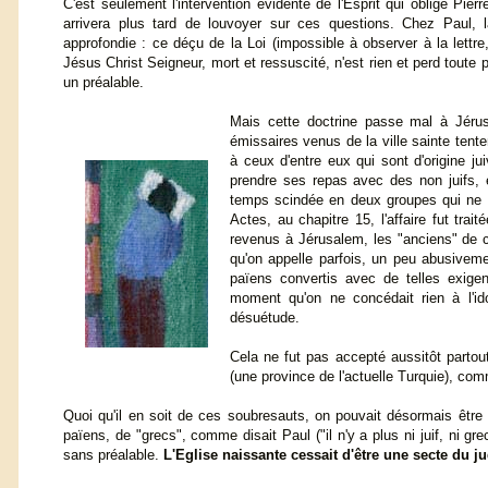
C'est seulement l'intervention évidente de l'Esprit qui oblige Pier
arrivera plus tard de louvoyer sur ces questions. Chez Paul, l
approfondie : ce déçu de la Loi (impossible à observer à la lettre
Jésus Christ Seigneur, mort et ressuscité, n'est rien et perd toute p
un préalable.
Mais cette doctrine passe mal à Jérus
émissaires venus de la ville sainte tente
à ceux d'entre eux qui sont d'origine ju
prendre ses repas avec des non juifs, e
temps scindée en deux groupes qui ne p
Actes, au chapitre 15, l'affaire fut tra
revenus à Jérusalem, les "anciens" de 
qu'on appelle parfois, un peu abusiveme
païens convertis avec de telles exigen
moment qu'on ne concédait rien à l'ido
désuétude.
Cela ne fut pas accepté aussitôt partout
(une province de l'actuelle Turquie), com
Quoi qu'il en soit de ces soubresauts, on pouvait désormais être 
païens, de "grecs", comme disait Paul ("il n'y a plus ni juif, ni g
sans préalable.
L'Eglise naissante cessait d'être une secte du j