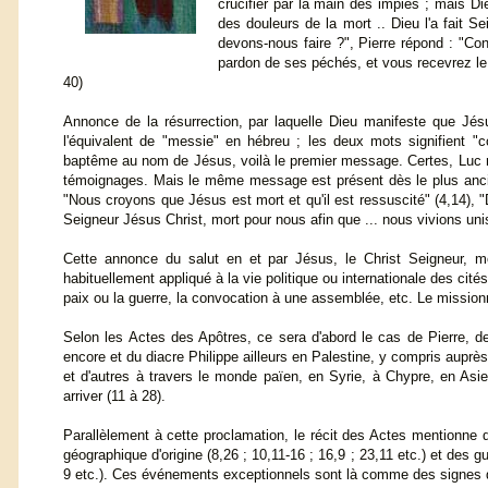
crucifier par la main des impies ; mais Dieu
des douleurs de la mort .. Dieu l'a fait S
devons-nous faire ?", Pierre répond : "C
pardon de ses péchés, et vous recevrez le 
40)
Annonce de la résurrection, par laquelle Dieu manifeste que Jésu
l'équivalent de "messie" en hébreu ; les deux mots signifient "co
baptême au nom de Jésus, voilà le premier message. Certes, Luc n'ét
témoignages. Mais le même message est présent dès le plus ancie
"Nous croyons que Jésus est mort et qu'il est ressuscité" (4,14), 
Seigneur Jésus Christ, mort pour nous afin que ... nous vivions unis 
Cette annonce du salut en et par Jésus, le Christ Seigneur, mo
habituellement appliqué à la vie politique ou internationale des cités
paix ou la guerre, la convocation à une assemblée, etc. Le missionna
Selon les Actes des Apôtres, ce sera d'abord le cas de Pierre, de
encore et du diacre Philippe ailleurs en Palestine, y compris auprè
et d'autres à travers le monde païen, en Syrie, à Chypre, en Asie
arriver (11 à 28).
Parallèlement à cette proclamation, le récit des Actes mentionne 
géographique d'origine (8,26 ; 10,11-16 ; 16,9 ; 23,11 etc.) et des g
9 etc.). Ces événements exceptionnels sont là comme des signes que l