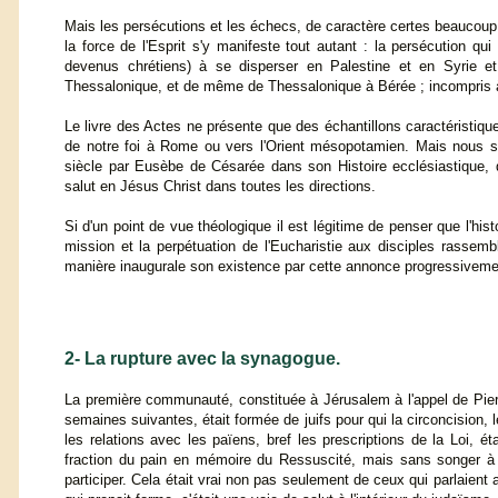
Mais les persécutions et les échecs, de caractère certes beaucoup 
la force de l'Esprit s'y manifeste tout autant : la persécution q
devenus chrétiens) à se disperser en Palestine et en Syrie e
Thessalonique, et de même de Thessalonique à Bérée ; incompris 
Le livre des Actes ne présente que des échantillons caractéristique
de notre foi à Rome ou vers l'Orient mésopotamien. Mais nous sav
siècle par Eusèbe de Césarée dans son Histoire ecclésiastique, q
salut en Jésus Christ dans toutes les directions.
Si d'un point de vue théologique il est légitime de penser que l'hi
mission et la perpétuation de l'Eucharistie aux disciples rassembl
manière inaugurale son existence par cette annonce progressivem
2- La rupture avec la synagogue.
La première communauté, constituée à Jérusalem à l'appel de Pier
semaines suivantes, était formée de juifs pour qui la circoncision, l
les relations avec les païens, bref les prescriptions de la Loi, ét
fraction du pain en mémoire du Ressuscité, mais sans songer à re
participer. Cela était vrai non pas seulement de ceux qui parlaie