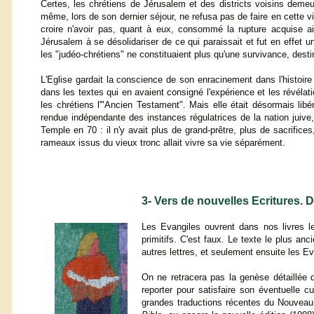
Certes, les chrétiens de Jérusalem et des districts voisins demeu
même, lors de son dernier séjour, ne refusa pas de faire en cette v
croire n'avoir pas, quant à eux, consommé la rupture acquise ail
Jérusalem à se désolidariser de ce qui paraissait et fut en effet une
les "judéo-chrétiens" ne constituaient plus qu'une survivance, dest
L'Eglise gardait la conscience de son enracinement dans l'histoire
dans les textes qui en avaient consigné l'expérience et les révélatio
les chrétiens l'"Ancien Testament". Mais elle était désormais libéré
rendue indépendante des instances régulatrices de la nation juive,
Temple en 70 : il n'y avait plus de grand-prêtre, plus de sacrifi
rameaux issus du vieux tronc allait vivre sa vie séparément.
3- Vers de nouvelles Ecritures. 
Les Evangiles ouvrent dans nos livres l
primitifs. C'est faux. Le texte le plus an
autres lettres, et seulement ensuite les Ev
On ne retracera pas la genèse détaillée 
reporter pour satisfaire son éventuelle c
grandes traductions récentes du Nouveau 