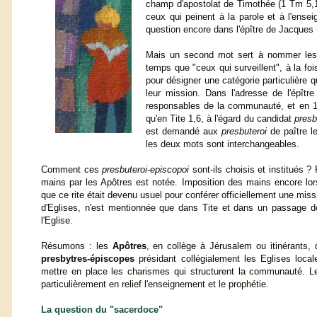
champ d'apostolat de Timothée (1 Tm 5,17
ceux qui peinent à la parole et à l'ensei
question encore dans l'épître de Jacques (
Mais un second mot sert à nommer les
temps que "ceux qui surveillent", à la foi
pour désigner une catégorie particulière 
leur mission. Dans l'adresse de l'épître
responsables de la communauté, et en 1
qu'en Tite 1,6, à l'égard du candidat
presb
est demandé aux
presbuteroi
de paître le
les deux mots sont interchangeables.
Comment ces
presbuteroi-episcopoi
sont-ils choisis et institués ?
mains par les Apôtres est notée. Imposition des mains encore lors
que ce rite était devenu usuel pour conférer officiellement une missi
d'Eglises, n'est mentionnée que dans Tite et dans un passage de
l'Eglise.
Résumons : les
Apôtres
, en collège à Jérusalem ou itinérants,
presbytres-épiscopes
présidant collégialement les Eglises loca
mettre en place les charismes qui structurent la communauté. L
particulièrement en relief l'enseignement et le prophétie.
La question du "sacerdoce"