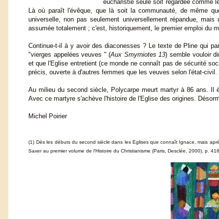
eucharistie seule soit regardée comme lég
Là où paraît l'évêque, que là soit la communauté, de même que là
universelle, non pas seulement universellement répandue, mais 
assumée totalement ; c'est, historiquement, le premier emploi du 
Continue-t-il à y avoir des diaconesses ? Le texte de Pline qui pa
"vierges appelées veuves " (
Aux Smyrniotes 13
) semble vouloir d
et que l'Eglise entretient (ce monde ne connaît pas de sécurité soci
précis, ouverte à d'autres femmes que les veuves selon l'état-civil.
Au milieu du second siècle, Polycarpe meurt martyr à 86 ans. Il é
Avec ce martyre s'achève l'histoire de l'Eglise des origines. Désor
Michel Poirier
(1)
Dès les débuts du second siècle dans les Eglises que connaît Ignace, mais après 
Saxer au premier volume de l'Histoire du Christianisme (Paris, Desclée, 2000), p. 416