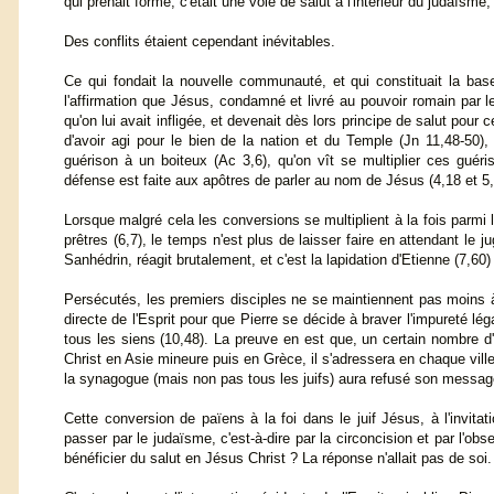
qui prenait forme, c'était une voie de salut à l'intérieur du judaïsme
Des conflits étaient cependant inévitables.
Ce qui fondait la nouvelle communauté, et qui constituait la base 
l'affirmation que Jésus, condamné et livré au pouvoir romain par les
qu'on lui avait infligée, et devenait dès lors principe de salut pour
d'avoir agi pour le bien de la nation et du Temple (Jn 11,48-50)
guérison à un boiteux (Ac 3,6), qu'on vît se multiplier ces guéris
défense est faite aux apôtres de parler au nom de Jésus (4,18 et 5,
Lorsque malgré cela les conversions se multiplient à la fois parmi le
prêtres (6,7), le temps n'est plus de laisser faire en attendant le
Sanhédrin, réagit brutalement, et c'est la lapidation d'Etienne (7,6
Persécutés, les premiers disciples ne se maintiennent pas moins à l
directe de l'Esprit pour que Pierre se décide à braver l'impureté lég
tous les siens (10,48). La preuve en est que, un certain nombre d
Christ en Asie mineure puis en Grèce, il s'adressera en chaque vill
la synagogue (mais non pas tous les juifs) aura refusé son messag
Cette conversion de païens à la foi dans le juif Jésus, à l'invita
passer par le judaïsme, c'est-à-dire par la circoncision et par l'o
bénéficier du salut en Jésus Christ ? La réponse n'allait pas de soi.