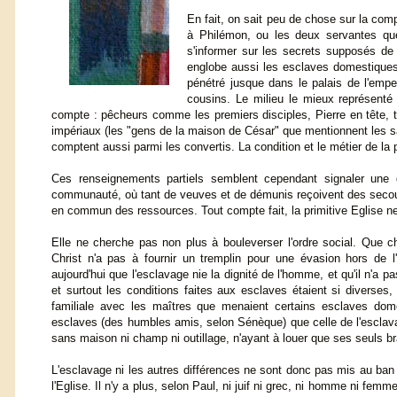
En fait, on sait peu de chose sur la compo
à Philémon, ou les deux servantes que 
s'informer sur les secrets supposés de 
englobe aussi les esclaves domestiques.
pénétré jusque dans le palais de l'emper
cousins. Le milieu le mieux représenté 
compte : pêcheurs comme les premiers disciples, Pierre en tête, t
impériaux (les "gens de la maison de César" que mentionnent les sal
comptent aussi parmi les convertis. La condition et le métier de la
Ces renseignements partiels semblent cependant signaler une g
communauté, où tant de veuves et de démunis reçoivent des secours
en commun des ressources. Tout compte fait, la primitive Eglise ne
Elle ne cherche pas non plus à bouleverser l'ordre social. Que c
Christ n'a pas à fournir un tremplin pour une évasion hors de l
aujourd'hui que l'esclavage nie la dignité de l'homme, et qu'il n'a pa
et surtout les conditions faites aux esclaves étaient si diverses,
familiale avec les maîtres que menaient certains esclaves dome
esclaves (des humbles amis, selon Sénèque) que celle de l'esclava
sans maison ni champ ni outillage, n'ayant à louer que ses seuls br
L'esclavage ni les autres différences ne sont donc pas mis au ban d
l'Eglise. Il n'y a plus, selon Paul, ni juif ni grec, ni homme ni fem