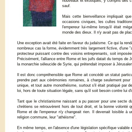
nouveaux et exotiques, y compris des cult
sauf.
Mais cette bienveillance impliquait q
occasions civiques, les cultes tradition
l'empereur lui-même lorsqu'il était még
monde des dieux. Il n'y avait pas de plac
Une exception avait été faite en faveur du judaïsme. Ce qui la ren
nombreux cas la forme, évidemment très largement fictive, d'une "al
protecteur puissant contre des voisins entreprenants, soit imposée 
Précisément, l'alliance entre Rome et les juifs datait du temps de J
la monarchie séleucide de Syrie, qui prétendait imposer à Jérusale
Il est donc compréhensible que Rome ait concédé un statut particu
prendre part aux cérémonies romaines, à charge seulement pour lu
unique, et tout autre monothéisme, surtout s'il était pratiqué par de
loi, hors de toute situation légale, sans qu'il soit besoin contre lui d'
Tant que le christianisme naissant a pu passer pour une secte du
chrétiens se retrouvèrent hors de tout droit, et la bonne volonté 
Rome et de l'empereur n'y changeait rien. Il devenait loisible à u
religion commune, leur "athéisme".
En même temps, en l'absence d'une législation spécifique valable 