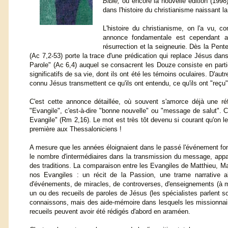
Bible,
ou encore la nouvelle édition (1998
dans l'histoire du christianisme naissant la
L'histoire du christianisme, on l'a vu, 
annonce fondamentale est cependant a
résurrection et la seigneurie. Dès la Pent
(Ac 7,2-53) porte la trace d'une prédication qui replace Jésus dans
Parole" (Ac 6,4) auquel se consacrent les Douze consiste en part
significatifs de sa vie, dont ils ont été les témoins oculaires. D'aut
connu Jésus transmettent ce qu'ils ont entendu, ce qu'ils ont "reçu
C'est cette annonce détaillée, où souvent s'amorce déjà une réfl
"Evangile", c'est-à-dire "bonne nouvelle" ou "message de salut". C'
Evangile" (Rm 2,16). Le mot est très tôt devenu si courant qu'on le 
première aux Thessaloniciens !
A mesure que les années éloignaient dans le passé l'événement fonda
le nombre d'intermédiaires dans la transmission du message, appar
des traditions. La comparaison entre les Evangiles de Matthieu, Ma
nos Evangiles : un récit de la Passion, une trame narrative 
d'événements, de miracles, de controverses, d'enseignements (à mo
un ou des recueils de paroles de Jésus (les spécialistes parlent s
connaissons, mais des aide-mémoire dans lesquels les missionnaire
recueils peuvent avoir été rédigés d'abord en araméen.