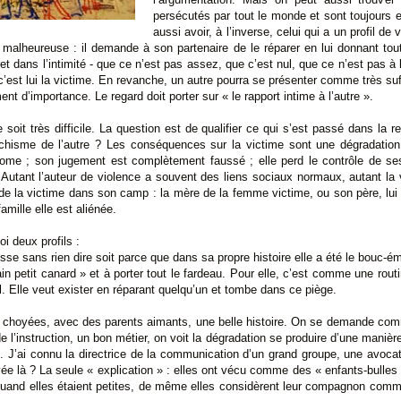
persécutés par tout le monde et sont toujours e
aussi avoir, à l’inverse, celui qui a un profil de 
 malheureuse : il demande à son partenaire de le réparer en lui donnant tout 
et dans l’intimité - que ce n’est pas assez, que c’est nul, que ce n’est pas 
c’est lui la victime. En revanche, un autre pourra se présenter comme très suf
ment d’importance. Le regard doit porter sur « le rapport intime à l’autre ».
oit très difficile. La question est de qualifier ce qui s’est passé dans la re
chisme de l’autre ? Les conséquences sur la victime sont une dégradation 
ome ; son jugement est complètement faussé ; elle perd le contrôle de se
 Autant l’auteur de violence a souvent des liens sociaux normaux, autant la 
e de la victime dans son camp : la mère de la femme victime, ou son père, lui di
amille elle est aliénée.
i deux profils :
aisse sans rien dire soit parce que dans sa propre histoire elle a été le bouc-
lain petit canard » et à porter tout le fardeau. Pour elle, c’est comme une rout
. Elle veut exister en réparant quelqu’un et tombe dans ce piège.
mes choyées, avec des parents aimants, une belle histoire. On se demande com
l’instruction, un bon métier, on voit la dégradation se produire d’une manièr
. J’ai connu la directrice de la communication d’un grand groupe, une avoc
rrivée là ? La seule « explication » : elles ont vécu comme des « enfants-bull
, quand elles étaient petites, de même elles considèrent leur compagnon comme 