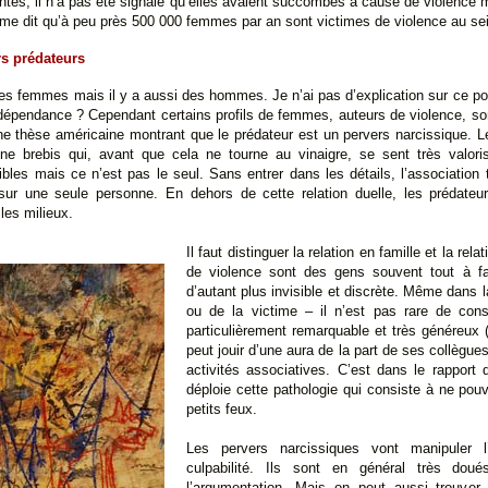
tes, il n’a pas été signalé qu’elles avaient succombés à cause de violence m
mme dit qu’à peu près 500 000 femmes par an sont victimes de violence au sein
rs prédateurs
des femmes mais il y a aussi des hommes. Je n’ai pas d’explication sur ce po
 dépendance ? Cependant certains profils de femmes, auteurs de violence, son
: une thèse américaine montrant que le prédateur est un pervers narcissique. 
ne brebis qui, avant que cela ne tourne au vinaigre, se sent très valori
bles mais ce n’est pas le seul. Sans entrer dans les détails, l’association tr
 une seule personne. En dehors de cette relation duelle, les prédateurs
 les milieux.
Il faut distinguer la relation en famille et la re
de violence sont des gens souvent tout à fai
d’autant plus invisible et discrète. Même dans l
ou de la victime – il n’est pas rare de con
particulièrement remarquable et très généreux (
peut jouir d’une aura de la part de ses collègues
activités associatives. C’est dans le rapport
déploie cette pathologie qui consiste à ne pouvo
petits feux.
Les pervers narcissiques vont manipuler l
culpabilité. Ils sont en général très do
l’argumentation. Mais on peut aussi trouver