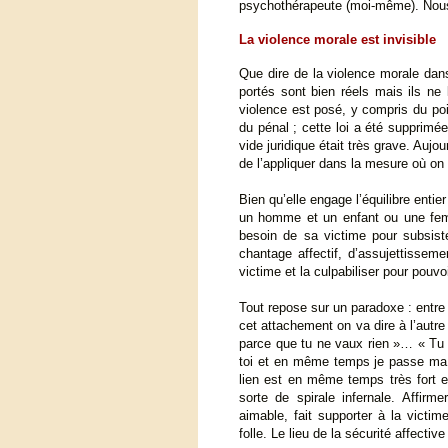
psychothérapeute (moi-même). Nous 
La violence morale est invisible
Que dire de la violence morale dans
portés sont bien réels mais ils ne 
violence est posé, y compris du poi
du pénal ; cette loi a été supprimé
vide juridique était très grave. Aujou
de l’appliquer dans la mesure où on n
Bien qu’elle engage l’équilibre ent
un homme et un enfant ou une femm
besoin de sa victime pour subsist
chantage affectif, d’assujettisseme
victime et la culpabiliser pour pouvoi
Tout repose sur un paradoxe : entre 
cet attachement on va dire à l’autre
parce que tu ne vaux rien »… « Tu n
toi et en même temps je passe ma 
lien est en même temps très fort e
sorte de spirale infernale. Affirme
aimable, fait supporter à la victime
folle. Le lieu de la sécurité affectiv