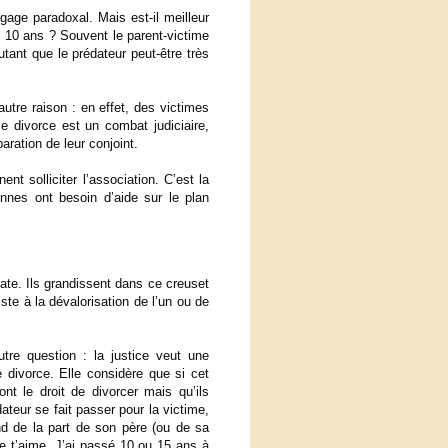
ngage paradoxal. Mais est-il meilleur
e 10 ans ? Souvent le parent-victime
tant que le prédateur peut-être très
utre raison : en effet, des victimes
 divorce est un combat judiciaire,
ration de leur conjoint.
t solliciter l’association. C’est la
nnes ont besoin d’aide sur le plan
cate. Ils grandissent dans ce creuset
te à la dévalorisation de l’un ou de
tre question : la justice veut une
e divorce. Elle considère que si cet
t le droit de divorcer mais qu’ils
ateur se fait passer pour la victime,
tend de la part de son père (ou de sa
je t’aime. J’ai passé 10 ou 15 ans à