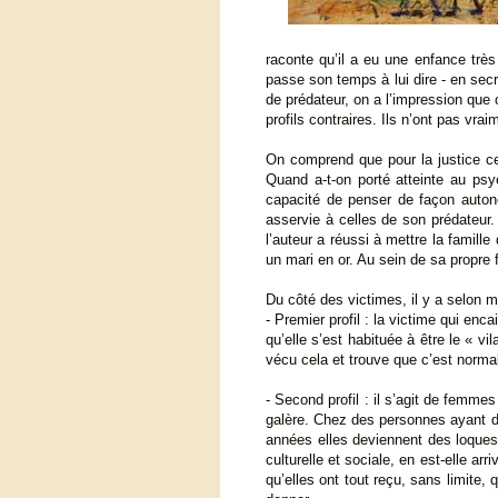
raconte qu’il a eu une enfance très
passe son temps à lui dire - en secr
de prédateur, on a l’impression que 
profils contraires. Ils n’ont pas vrai
On comprend que pour la justice ce s
Quand a-t-on porté atteinte au psy
capacité de penser de façon auton
asservie à celles de son prédateur.
l’auteur a réussi à mettre la famill
un mari en or. Au sein de sa propre f
Du côté des victimes, il y a selon mo
- Premier profil : la victime qui enc
qu’elle s’est habituée à être le « vi
vécu cela et trouve que c’est normal
- Second profil : il s’agit de fem
galère. Chez des personnes ayant de 
années elles deviennent des loques
culturelle et sociale, en est-elle a
qu’elles ont tout reçu, sans limite