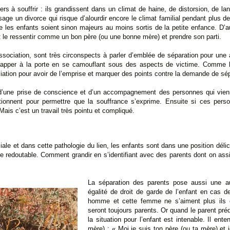
rs à souffrir : ils grandissent dans un climat de haine, de distorsion, de la
sage un divorce qui risque d’alourdir encore le climat familial pendant plus d
e les enfants soient sinon majeurs au moins sortis de la petite enfance. D’au
nt le ressentir comme un bon père (ou une bonne mère) et prendre son parti.
association, sont très circonspects à parler d’emblée de séparation pour une a
rapper à la porte en se camouflant sous des aspects de victime. Comme le
iation pour avoir de l’emprise et marquer des points contre la demande de sépa
i d’une prise de conscience et d’un accompagnement des personnes qui viennen
ionnent pour permettre que la souffrance s’exprime. Ensuite si ces perso
. Mais c’est un travail très pointu et compliqué.
iliale et dans cette pathologie du lien, les enfants sont dans une position déli
e redoutable. Comment grandir en s’identifiant avec des parents dont on assis
La séparation des parents pose aussi une au
égalité de droit de garde de l’enfant en cas d
homme et cette femme ne s’aiment plus ils on
seront toujours parents. Or quand le parent préd
la situation pour l’enfant est intenable. Il en
mère) : « Moi je suis ton père (ou ta mère) et 