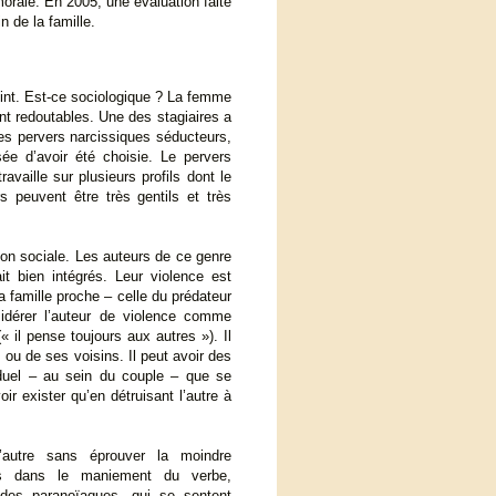
orale. En 2005, une évaluation faite
 de la famille.
int. Est-ce sociologique ? La femme
t redoutables. Une des stagiaires a
Les pervers narcissiques séducteurs,
sée d’avoir été choisie. Le pervers
availle sur plusieurs profils dont le
 peuvent être très gentils et très
lation sociale. Les auteurs de ce genre
t bien intégrés. Leur violence est
a famille proche – celle du prédateur
sidérer l’auteur de violence comme
« il pense toujours aux autres »). Il
 ou de ses voisins. Il peut avoir des
 duel – au sein du couple – que se
ir exister qu’en détruisant l’autre à
’autre sans éprouver la moindre
ués dans le maniement du verbe,
 des paranoïaques, qui se sentent