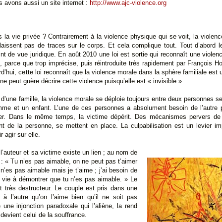
avons aussi un site internet :
http://www.ajc-violence.org
 la vie privée ? Contrairement à la violence physique qui se voit, la violen
laissent pas de traces sur le corps. Et cela complique tout. Tout d’abord l
nt de vue juridique. En août 2010 une loi est sortie qui reconnaît une violenc
e, parce que trop imprécise, puis réintroduite très rapidement par François
rd’hui, cette loi reconnaît que la violence morale dans la sphère familiale est un
e peut guère décrire cette violence puisqu’elle est « invisible ».
ier d’une famille, la violence morale se déploie toujours entre deux personne
e et un enfant. L’une de ces personnes a absolument besoin de l’autre 
er. Dans le même temps, la victime dépérit. Des mécanismes pervers de 
nt de la personne, se mettent en place. La culpabilisation est un levier imp
r agir sur elle.
l’auteur et sa victime existe un lien ; au nom de
 : « Tu n’es pas aimable, on ne peut pas t’aimer
’es pas aimable mais je t’aime ; j’ai besoin de
vie à démontrer que tu n’es pas aimable. » Le
t très destructeur. Le couple est pris dans une
r à l’autre qu’on l’aime bien qu’il ne soit pas
 une injonction paradoxale qui l’aliène, la rend
e devient celui de la souffrance.