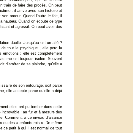
n train de faire des procès. On peut
victime : il arrive avec son histoire et
son amour. Quand l’autre le fait, il
à la hauteur. Quand on écoute ce type
fisant et agressif. On peut avoir des
lation duelle. Jusqu’où est-on allé ?
de tout le psychique ; elle perd la
s émotions ; elle est complètement
victime est toujours isolée. Souvent
t d’arrêter de se plaindre, qu’elle a
émissaire de son entourage, soit parce
ine, elle accepte parce qu’elle a déjà
ment elles ont pu tomber dans cette
e incroyable : au fur et à mesure des
ate. Comment, à ce niveau d’aisance
es » ou des « enfants-rois ». De même
ce petit à qui il est normal de tout