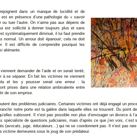
rejoignent dans un manque de lucidité et de
On est en présence d’une pathologie du « savoir
r ou tuer l’autre. On n’aime pas aux dépens de
qui est sollicité à donner toujours plus et sans
est systématiquement diminué, il lui faut prendre
s normal. Un amour doit épanouir; cela ne doit
r. Il est difficile de comprendre pourquoi les
si aliénante.
viennent demander de l’aide et on serait tenté,
r à se séparer. En fait les victimes ne viennent
la et les y pousser serait une erreur : la
sont prises dans une relation ambivalente entre
rtir de son emprise.
utent des problèmes judiciaires. Certaines victimes ont déjà engagé un proce
anchir notre porte est la galère dans laquelle elles se trouvent. Du point de v
u’elles subissent. Il n’est pas possible non plus d’envisager un divorce à l’a
as spécialiste de questions judiciaires, mais d’après ce que j’en vois, c’est 
ants (avocats, juge, éducateurs…) qui ne se coordonnent pas. Il n’est pas rar
a victime demeurera sous le joug de son prédateur.