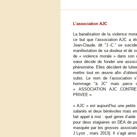
L’association AJC
La banalisation de la violence mora
ce but que l’association AJC a é
Jean-Claude, dit "J.-C." se suicide
manifestation de sa douleur et de so
de « violence morale » dans son c
sœur décide de fonder une associa
phénomène. Elles décident de lutter 
mettre tout en œuvre afin d’obten
subis. Le nom de l’association 
hommage "à JC" mais parce q
« ASSOCIATION AJC CONTR
PRIVEE ».
« AJC » est aujourd’hui une petite
salariés et deux bénévoles mais en
fait appel à moi : quel genre d’aide
pour deux stagiaires en DEA de psy
masquée par les grosses associatio
J.Lyon , mars 2013). Il s’agit ains