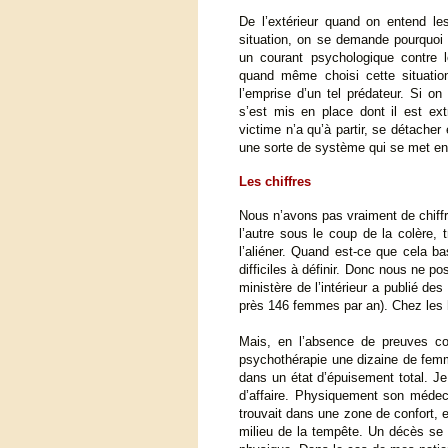
De l’extérieur quand on entend 
situation, on se demande pourquoi 
un courant psychologique contre l
quand même choisi cette situation
l’emprise d’un tel prédateur. Si 
s’est mis en place dont il est ext
victime n’a qu’à partir, se détacher 
une sorte de système qui se met en
Les chiffres
Nous n’avons pas vraiment de chiffr
l’autre sous le coup de la colère,
l’aliéner. Quand est-ce que cela ba
difficiles à définir. Donc nous ne 
ministère de l’intérieur a publié d
près 146 femmes par an). Chez les h
Mais, en l’absence de preuves con
psychothérapie une dizaine de femm
dans un état d’épuisement total. Je 
d’affaire. Physiquement son médecin
trouvait dans une zone de confort, ell
milieu de la tempête. Un décès se c