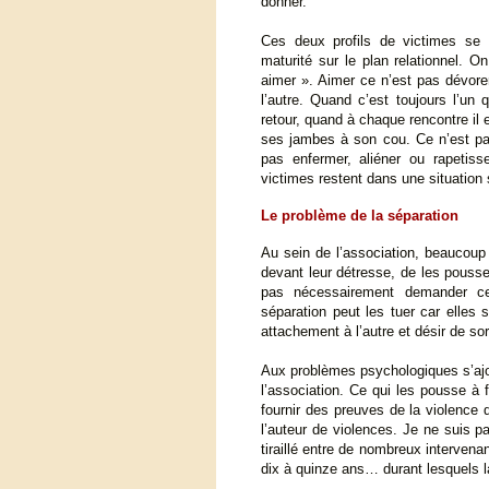
donner.
Ces deux profils de victimes se 
maturité sur le plan relationnel. 
aimer ». Aimer ce n’est pas dévore
l’autre. Quand c’est toujours l’un 
retour, quand à chaque rencontre il 
ses jambes à son cou. Ce n’est pa
pas enfermer, aliéner ou rapetisse
victimes restent dans une situation 
Le problème de la séparation
Au sein de l’association, beaucoup 
devant leur détresse, de les pousse
pas nécessairement demander ce
séparation peut les tuer car elles 
attachement à l’autre et désir de so
Aux problèmes psychologiques s’ajo
l’association. Ce qui les pousse à fr
fournir des preuves de la violence q
l’auteur de violences. Je ne suis p
tiraillé entre de nombreux interven
dix à quinze ans… durant lesquels l