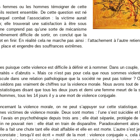
les femmes ou les hommes témoigner de cette
ils restent ensemble. De cette question est né
equel combat l’association : la victime aurait
; elle trouverait une satisfaction à être sous
on ne comprend pas qu’une sorte de mécanisme
rêmement difficile de sortir, on conclut que la
et en finir. En réalité cela ne marche pas ainsi : l’attachement à l’autre retien
 place et engendre des souffrances extrêmes.
es puisque cette violence est difficile à définir et à nommer. Dans un coupl
 traités « d’abrutis ». Mais ce n’est pas pour cela que nous sommes violents
scule dans une relation pathologique que la société ne peut pas tolérer ? O
possédons pas vraiment de chiffres sur la violence morale. Nous avons tout 
es statistiques disant que tous les deux jours et demi une femme meurt de la 
ommes, tous les 14 jours il y a une mort de violence conjugale.
cernant la violence morale, on ne peut s’appuyer sur cette statistique
es victimes de violence morale. Deux sont mortes : l’une s’est suicidée et
l’avais en psychothérapie depuis trois ans ; elle était séparée, protégée de 
 ne pouvait rien : elle était en train de disparaître. Paradoxalement alors qu
e a fait une chute tant elle était affaiblie et elle en est morte. L’autre s’est jet
onstate ; lorsqu’il est écrit « motif de la mort : violence conjugale », cela 