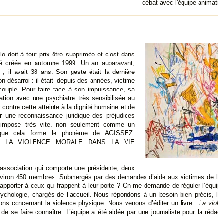
débat avec l'équipe animat
le doit à tout prix être supprimée et c’est dans
té créée en automne 1999. Un an auparavant,
 ; il avait 38 ans. Son geste était la dernière
n désarroi : il était, depuis des années, victime
ouple. Pour faire face à son impuissance, sa
tion avec une psychiatre très sensibilisée au
contre cette atteinte à la dignité humaine et de
ir une reconnaissance juridique des préjudices
s’impose très vite, non seulement comme un
ue cela forme le phonème de AGISSEZ.
E LA VIOLENCE MORALE DANS LA VIE
 association qui comporte une présidente, deux
viron 450 membres. Submergés par des demandes d’aide aux victimes de la 
 apporter à ceux qui frappent à leur porte ? On me demande de réguler l’équip
chologie, chargés de l’accueil. Nous répondons à un besoin bien précis, la
ns concernant la violence physique. Nous venons d’éditer un livre :
La vio
i de se faire connaître. L’équipe a été aidée par une journaliste pour la ré