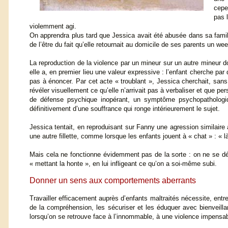
cepen
pas 
violemment agi.
On apprendra plus tard que Jessica avait été abusée dans sa famill
de l’être du fait qu’elle retournait au domicile de ses parents un w
La reproduction de la violence par un mineur sur un autre mineur 
elle a, en premier lieu une valeur expressive : l’enfant cherche par
pas à énoncer. Par cet acte « troublant », Jessica cherchait, sans 
révéler visuellement ce qu’elle n’arrivait pas à verbaliser et que 
de défense psychique inopérant, un symptôme psychopathologiq
définitivement d’une souffrance qui ronge intérieurement le sujet.
Jessica tentait, en reproduisant sur Fanny une agression similaire 
une autre fillette, comme lorsque les enfants jouent à « chat » : « là
Mais cela ne fonctionne évidemment pas de la sorte : on ne se déb
« mettant la honte », en lui infligeant ce qu’on a soi-même subi.
Donner un sens aux comportements aberrants
Travailler efficacement auprès d’enfants maltraités nécessite, entr
de la compréhension, les sécuriser et les éduquer avec bienveillan
lorsqu’on se retrouve face à l’innommable, à une violence impensab