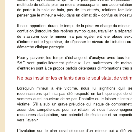
multitude de détails plus ou moins préoccupants, une accumulation
de porte à la salle de bain, pas de lits attitrés, relations famili
penser que le mineur a vécu dans un climat dit « confus ou incestu
Il nous appartient durant le temps de la prise en charge du mineur, d
confusion (introduire des repères symboliques, travailler la séparat
de s’assurer que le mineur n’a pas également été abusé sexu
d’infirmer cette hypothèse, de dépasser le niveau de l’intuition ou
démarche clinique partagée.
Pour y parvenir, les temps d’échange et d’analyse avec tous le
SAF sont particulièrement précieux. Les maîtresses de maison
d’entretien sont à ce propos parfois détenteurs d’informations très s
Ne pas installer les enfants dans le seul statut de victi
Lorsqu’un mineur a été victime, nous lui signifions qu’il se
reconnaissons qu’il n’a pas été respecté en tant que sujet de d
sommes aussi soucieux de ne pas l’installer ou le laisser s’installe
victime. S’il a subi un grave préjudice qui risque de compromet
aussi des compétences pour se rétablir et nous l’accompagner
ressources d’adaptation, son potentiel de résilience et sa capaci
vers l’avenir.
L’évolution sur le plan psychologique d’un mineur qui a été vi