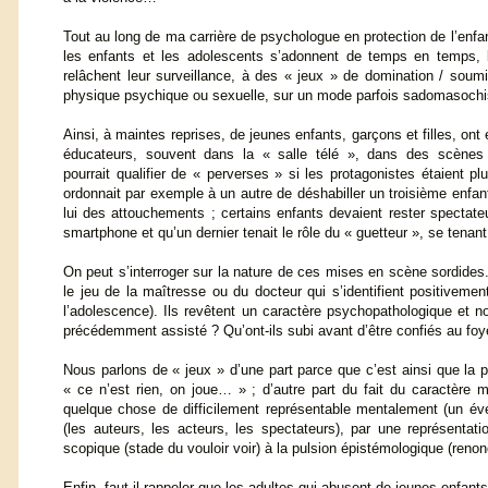
Tout au long de ma carrière de psychologue en protection de l’enfan
les enfants et les adolescents s’adonnent de temps en temps, l
relâchent leur surveillance, à des « jeux » de domination / soumi
physique psychique ou sexuelle, sur un mode parfois sadomasochi
Ainsi, à maintes reprises, de jeunes enfants, garçons et filles, ont 
éducateurs, souvent dans la « salle télé », dans des scènes
pourrait qualifier de « perverses » si les protagonistes étaient pl
ordonnait par exemple à un autre de déshabiller un troisième enfant
lui des attouchements ; certains enfants devaient rester spectat
smartphone et qu’un dernier tenait le rôle du « guetteur », se tenant
On peut s’interroger sur la nature de ces mises en scène sordid
le jeu de la maîtresse ou du docteur qui s’identifient positivement
l’adolescence). Ils revêtent un caractère psychopathologique et n
précédemment assisté ? Qu’ont-ils subi avant d’être confiés au foy
Nous parlons de « jeux » d’une part parce que c’est ainsi que la p
« ce n’est rien, on joue… » ; d’autre part du fait du caractère 
quelque chose de difficilement représentable mentalement (un évé
(les auteurs, les acteurs, les spectateurs), par une représentat
scopique (stade du vouloir voir) à la pulsion épistémologique (renonce
Enfin, faut-il rappeler que les adultes qui abusent de jeunes enfant