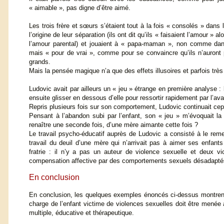
« aimable », pas digne d’être aimé.
Les trois frère et sœurs s’étaient tout à la fois « consolés » dans l
l’origine de leur séparation (ils ont dit qu’ils « faisaient l’amour » al
l’amour parental) et jouaient à « papa-maman », non comme dan
mais « pour de vrai », comme pour se convaincre qu’ils n’auront p
grands.
Mais la pensée magique n’a que des effets illusoires et parfois trè
Ludovic avait par ailleurs un « jeu » étrange en première analyse : l
ensuite glisser en dessous d’elle pour ressortir rapidement par l’ava
Repris plusieurs fois sur son comportement, Ludovic continuait cep
Pensant à l’abandon subi par l’enfant, son « jeu » m’évoquait 
renaître une seconde fois, d’une mère aimante cette fois ?
Le travail psycho-éducatif auprès de Ludovic a consisté à le rem
travail du deuil d’une mère qui n’arrivait pas à aimer ses enfants
fratrie : il n’y a pas un auteur de violence sexuelle et deux v
compensation affective par des comportements sexuels désadapté
En conclusion
En conclusion, les quelques exemples énoncés ci-dessus montrent l
charge de l’enfant victime de violences sexuelles doit être menée
multiple, éducative et thérapeutique.