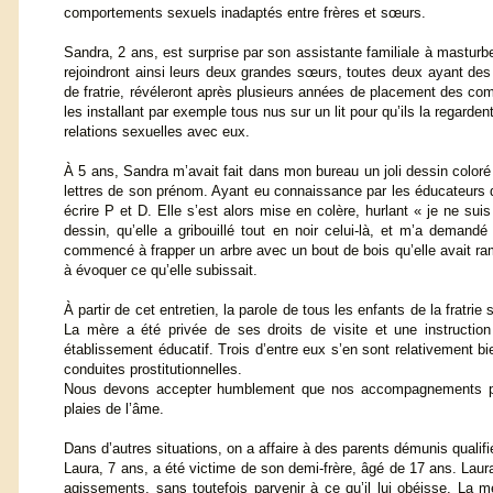
comportements sexuels inadaptés entre frères et sœurs.
Sandra, 2 ans, est surprise par son assistante familiale à masturbe
rejoindront ainsi leurs deux grandes sœurs, toutes deux ayant des
de fratrie, révéleront après plusieurs années de placement des co
les installant par exemple tous nus sur un lit pour qu’ils la regarden
relations sexuelles avec eux.
À 5 ans, Sandra m’avait fait dans mon bureau un joli dessin coloré
lettres de son prénom. Ayant eu connaissance par les éducateurs que
écrire P et D. Elle s’est alors mise en colère, hurlant « je ne su
dessin, qu’elle a gribouillé tout en noir celui-là, et m’a demand
commencé à frapper un arbre avec un bout de bois qu’elle avait rama
à évoquer ce qu’elle subissait.
À partir de cet entretien, la parole de tous les enfants de la fratri
La mère a été privée de ses droits de visite et une instructi
établissement éducatif. Trois d’entre eux s’en sont relativement
conduites prostitutionnelles.
Nous devons accepter humblement que nos accompagnements psyc
plaies de l’âme.
Dans d’autres situations, on a affaire à des parents démunis qualifi
Laura, 7 ans, a été victime de son demi-frère, âgé de 17 ans. Laura
agissements, sans toutefois parvenir à ce qu’il lui obéisse. La 