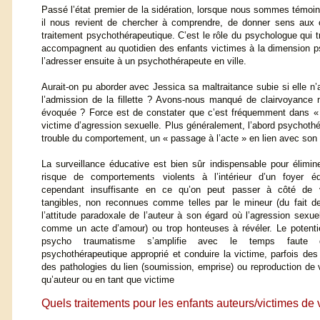
Passé l’état premier de la sidération, lorsque nous sommes témoin
il nous revient de chercher à comprendre, de donner sens aux c
traitement psychothérapeutique. C’est le rôle du psychologue qui tr
accompagnent au quotidien des enfants victimes à la dimension psy
l’adresser ensuite à un psychothérapeute en ville.
Aurait-on pu aborder avec Jessica sa maltraitance subie si elle n’a
l’admission de la fillette ? Avons-nous manqué de clairvoyance m
évoquée ? Force est de constater que c’est fréquemment dans «
victime d’agression sexuelle. Plus généralement, l’abord psychothé
trouble du comportement, un « passage à l’acte » en lien avec son t
La surveillance éducative est bien sûr indispensable pour élimin
risque de comportements violents à l’intérieur d’un foyer éd
cependant insuffisante en ce qu’on peut passer à côté de 
tangibles, non reconnues comme telles par le mineur (du fait 
l’attitude paradoxale de l’auteur à son égard où l’agression sexue
comme un acte d’amour) ou trop honteuses à révéler. Le potentie
psycho traumatisme s’amplifie avec le temps faute d
psychothérapeutique approprié et conduire la victime, parfois de
des pathologies du lien (soumission, emprise) ou reproduction de 
qu’auteur ou en tant que victime
Quels traitements pour les enfants auteurs/victimes de 