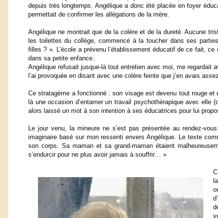
depuis très longtemps. Angélique a donc été placée en foyer éduca
permettait de confirmer les allégations de la mère.
Angélique ne montrait que de la colère et de la dureté. Aucune tri
les toilettes du collège, commencé à la toucher dans ses parties
filles ? ». L’école a prévenu l’établissement éducatif de ce fait, ce
dans sa petite enfance.
Angélique refusait jusque-là tout entretien avec moi, me regardait av
l’ai provoquée en disant avec une colère feinte que j’en avais asse
Ce stratagème a fonctionné : son visage est devenu tout rouge et el
là une occasion d’entamer un travail psychothérapique avec elle (du 
alors laissé un mot à son intention à ses éducatrices pour lui propos
Le jour venu, la mineure ne s’est pas présentée au rendez-vous q
imaginaire basé sur mon ressenti envers Angélique. Le texte commen
son corps. Sa maman et sa grand-maman étaient malheureusement
s’endurcir pour ne plus avoir jamais à souffrir… »
C
l
o
d
d
v