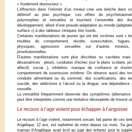
« froidement destructeur ».
L’effraction dans l’intimité d’un mineur crée une brèche dans 
défensif au plan psychique. Les effets du psychotrauma
polymorphes et versatiles et touchent l’ensemble des d
développement, allant d’une pseudo-adaptation au monde (adaptatio
surface ») à des tableaux cliniques très lourds.
Certaines manifestations de jeunes qui ont été victimes sont « br
troubles du comportement, révolte, surexcitation, fugues,
physiques, agressions sexuelles sur d’autres mineurs, 
prostitutionnelles.
D’autres manifestations sont plus discrètes ou cachées mais 
dévastatrices : pleurs, conduites d’échec (sur le plans scolaire, pr
affectif, social…), inhibition, manque de confiance et d’est
comportement de soumission extrême. On observe aussi des tro
conduite alimentaire ou du sommeil, des scarifications, des te
suicide, des addictions à l’alcool ou la drogue, une dépendance a
sexuelle…
La versatilité fréquemment observée des symptômes (alternance 
peut être interprétée comme une tentative désespérée de trouver u
Le recours à l’agir violent pour échapper à l’angoisse
Le recours à l’agir violent, notamment sexuel, fait partie de ces ten
Angélique, 12 ans, est orpheline de mère depuis six mois. Sa gran
maman d’Angélique avait écrit au juge des enfants pour le supplie