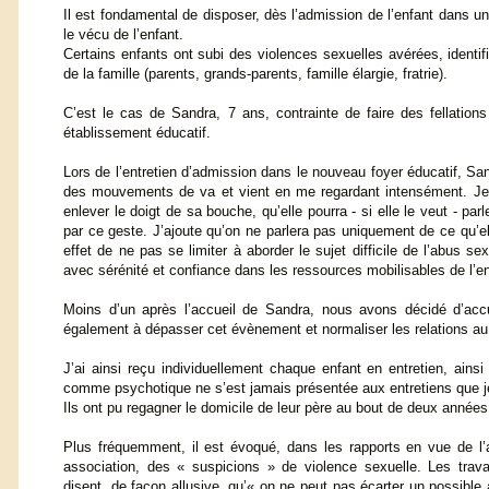
Il est fondamental de disposer, dès l’admission de l’enfant dans un 
le vécu de l’enfant.
Certains enfants ont subi des violences sexuelles avérées, identif
de la famille (parents, grands-parents, famille élargie, fratrie).
C’est le cas de Sandra, 7 ans, contrainte de faire des fellatio
établissement éducatif.
Lors de l’entretien d’admission dans le nouveau foyer éducatif, S
des mouvements de va et vient en me regardant intensément. Je lui
enlever le doigt de sa bouche, qu’elle pourra - si elle le veut - p
par ce geste. J’ajoute qu’on ne parlera pas uniquement de ce qu’el
effet de ne pas se limiter à aborder le sujet difficile de l’abus 
avec sérénité et confiance dans les ressources mobilisables de l’en
Moins d’un après l’accueil de Sandra, nous avons décidé d’accuei
également à dépasser cet évènement et normaliser les relations au s
J’ai ainsi reçu individuellement chaque enfant en entretien, ains
comme psychotique ne s’est jamais présentée aux entretiens que je
Ils ont pu regagner le domicile de leur père au bout de deux années
Plus fréquemment, il est évoqué, dans les rapports en vue de l’
association, des « suspicions » de violence sexuelle. Les trava
disent, de façon allusive, qu’« on ne peut pas écarter un possibl