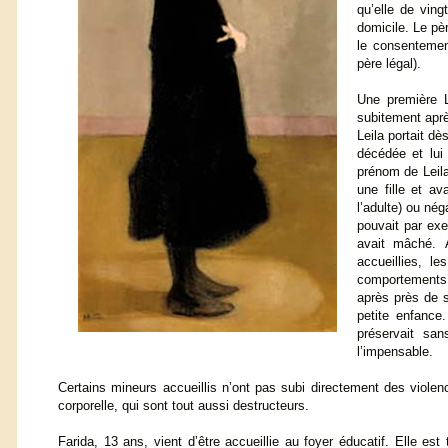
qu’elle de ving
domicile. Le pèr
le consentemen
père légal).
Une première L
subitement apr
Leila portait d
décédée et lui 
prénom de Leila
une fille et a
l’adulte) ou né
pouvait par ex
avait mâché. À
accueillies, l
comportements 
après près de 
petite enfance.
préservait san
l’impensable.
Certains mineurs accueillis n’ont pas subi directement des viole
corporelle, qui sont tout aussi destructeurs.
Farida, 13 ans, vient d’être accueillie au foyer éducatif. Elle e