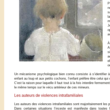
P
n
s
l
m
J
o
a
À
A
s
a
e
o
Un mécanisme psychologique bien connu consiste à s’identifier à l
enfant au loup et aux petits cochons, l’enfant préfère être celui qu
C’est la raison pour laquelle il faut tout à la fois interdire fermem
le même temps sur le vécu antérieur de ces mineurs.
Les auteurs de violences intrafamiliales
Les auteurs des violences intrafamiliales sont majoritairement les 
Dans certaines situations l’inceste est manifeste dans toutes