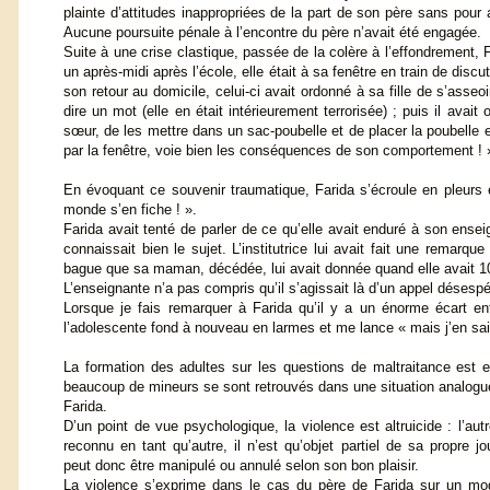
plainte d’attitudes inappropriées de la part de son père sans pour 
Aucune poursuite pénale à l’encontre du père n’avait été engagée.
Suite à une crise clastique, passée de la colère à l’effondrement,
un après-midi après l’école, elle était à sa fenêtre en train de disc
son retour au domicile, celui-ci avait ordonné à sa fille de s’asse
dire un mot (elle en était intérieurement terrorisée) ; puis il av
sœur, de les mettre dans un sac-poubelle et de placer la poubelle e
par la fenêtre, voie bien les conséquences de son comportement ! 
En évoquant ce souvenir traumatique, Farida s’écroule en pleurs et
monde s’en fiche ! ».
Farida avait tenté de parler de ce qu’elle avait enduré à son ensei
connaissait bien le sujet. L’institutrice lui avait fait une remarqu
bague que sa maman, décédée, lui avait donnée quand elle avait 1
L’enseignante n’a pas compris qu’il s’agissait là d’un appel désespé
Lorsque je fais remarquer à Farida qu’il y a un énorme écart entre
l’adolescente fond à nouveau en larmes et me lance « mais j’en sais
La formation des adultes sur les questions de maltraitance est es
beaucoup de mineurs se sont retrouvés dans une situation analogue
Farida.
D’un point de vue psychologique, la violence est altruicide : l’aut
reconnu en tant qu’autre, il n’est qu’objet partiel de sa propre jo
peut donc être manipulé ou annulé selon son bon plaisir.
La violence s’exprime dans le cas du père de Farida sur un mo