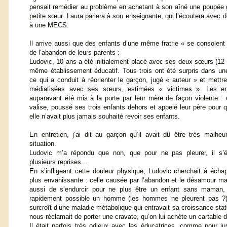
pensait remédier au problème en achetant à son aîné une poupée g
petite sœur. Laura parlera à son enseignante, qui l’écoutera avec do
à une MECS.
Il arrive aussi que des enfants d’une même fratrie « se consolen
de l’abandon de leurs parents :
Ludovic, 10 ans a été initialement placé avec ses deux sœurs (12
même établissement éducatif. Tous trois ont été surpris dans une
ce qui a conduit à réorienter le garçon, jugé « auteur » et mettr
médiatisées avec ses sœurs, estimées « victimes ». Les en
auparavant été mis à la porte par leur mère de façon violente : 
valise, poussé ses trois enfants dehors et appelé leur père pour q
elle n’avait plus jamais souhaité revoir ses enfants.
En entretien, j’ai dit au garçon qu’il avait dû être très malheu
situation.
Ludovic m’a répondu que non, que pour ne pas pleurer, il s’ét
plusieurs reprises...
En s’infligeant cette douleur physique, Ludovic cherchait à écha
plus envahissante : celle causée par l’abandon et le désamour mate
aussi de s’endurcir pour ne plus être un enfant sans maman, 
rapidement possible un homme (les hommes ne pleurent pas ?) 
surcroît d’une maladie métabolique qui entravait sa croissance stat
nous réclamait de porter une cravate, qu’on lui achète un cartable d
Il était parfois très odieux avec les éducatrices, comme pour justi