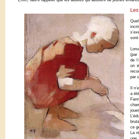
Les
Quel
incr
s’ex
sont-
Lors
(par
de l
on é
reco
par u
Il n
a ét
Fann
cham
joue
L’éd
brut
ce g
La r
une 