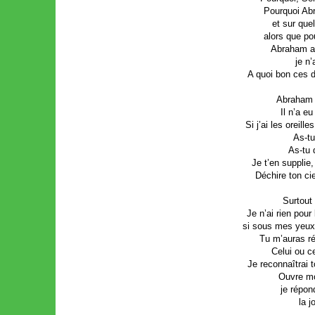
Pourquoi Abr
et sur que
alors que po
Abraham av
je n’
A quoi bon ces d
Abraham n
Il n’a eu
Si j’ai les oreil
As-tu
As-tu 
Je t’en supplie,
Déchire ton cie
Surtout
Je n’ai rien pour 
si sous mes yeux 
Tu m’auras ré
Celui ou ce
Je reconnaîtrai t
Ouvre mo
je répond
la j