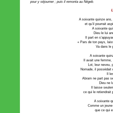
pour y séjourner ; puis il remonta au Négeb.
L
A soixante quinze ans, a
et qu’il pourrait as
A soixante qui
Dieu le lui an
Il part en s’appuyan
« Pars de ton pays, lais
Va dans le 
A soixante quin
Il avait une femme, S
Lot, leur neveu,
Nomade, il possédait 
Il l
Abram ne part pas se
Dieu ne l
Il laisse seule
ce qui le retiendrai
A soixante q
Comme un jeune 
que ce qui e