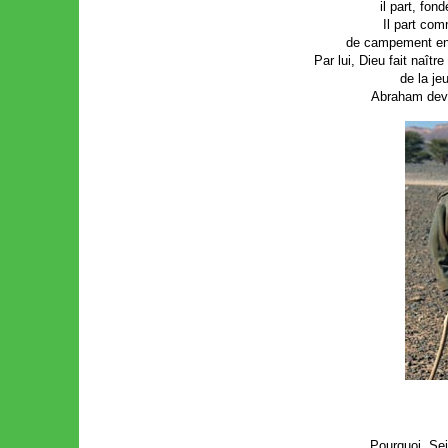
il part, fon
Il part co
de campement en 
Par lui, Dieu fait naîtr
de la j
Abraham devi
Pourquoi, Sei