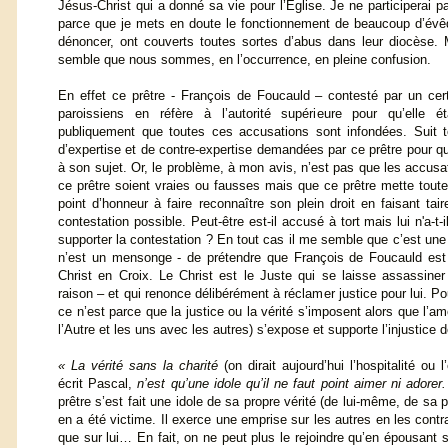
Jésus-Christ qui a donné sa vie pour l’Église. Je ne participerai 
parce que je mets en doute le fonctionnement de beaucoup d’évêq
dénoncer, ont couverts toutes sortes d’abus dans leur diocèse. 
semble que nous sommes, en l’occurrence, en pleine confusion.
En effet ce prêtre - François de Foucauld – contesté par un ce
paroissiens en réfère à l’autorité supérieure pour qu’elle ét
publiquement que toutes ces accusations sont infondées. Suit 
d’expertise et de contre-expertise demandées par ce prêtre pour que
à son sujet. Or, le problème, à mon avis, n’est pas que les accusa
ce prêtre soient vraies ou fausses mais que ce prêtre mette tout
point d’honneur à faire reconnaître son plein droit en faisant tair
contestation possible. Peut-être est-il accusé à tort mais lui n'a-t-
supporter la contestation ? En tout cas il me semble que c’est une 
n’est un mensonge - de prétendre que François de Foucauld est
Christ en Croix. Le Christ est le Juste qui se laisse assassiner
raison – et qui renonce délibérément à réclamer justice pour lui. Pour
ce n’est parce que la justice ou la vérité s’imposent alors que l’am
l’Autre et les uns avec les autres) s’expose et supporte l’injustice d
« La vérité sans la charité
(on dirait aujourd’hui l’hospitalité ou 
écrit Pascal,
n’est qu’une idole qu’il ne faut point aimer ni adorer.
prêtre s’est fait une idole de sa propre vérité (de lui-même, de sa p
en a été victime. Il exerce une emprise sur les autres en les contr
que sur lui… En fait, on ne peut plus le rejoindre qu’en épousant s