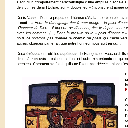
s’agit d’un comportement caractéristique d’une emprise cléricale su
de victimes dans l’Église, son « double jeu » (inconscient) risque 
Denis Vasse décrit, à propos de Thérèse d’Avila, combien elle avait
Il écrit :
« Entre le témoignage due à mon image – le point d’honn
l’honneur de Dieu – il importe de dénoncer, dès le départ, toute c
avec les hommes. (…) Dans la mesure où le « point d’honneur » d
nous ne pouvons pas prendre le chemin de prière qui mène vers Di
autres, obsédés par le fait que notre honneur nous soit rendu…
Deux évêques ont été les supérieurs de François de Foucauld. Ils di
dire – à mon avis – est que ni l’un, ni l’autre n’a entendu ce qui s
premiers. Comment se fait-il qu'ils ne l'aient pas décelé... si ce n
B
p
l
P
C
c
F
l
c
c