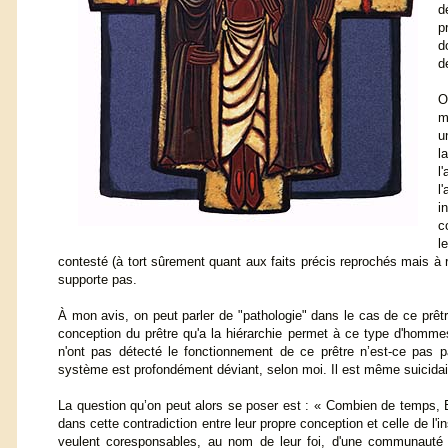
d
p
d
d
O
m
u
l
l
l
i
c
l
contesté (à tort sûrement quant aux faits précis reprochés mais à r
supporte pas.
À mon avis, on peut parler de "pathologie" dans le cas de ce prêt
conception du prêtre qu'a la hiérarchie permet à ce type d'hommes
n'ont pas détecté le fonctionnement de ce prêtre n’est-ce pas p
système est profondément déviant, selon moi. Il est même suicidaire
La question qu’on peut alors se poser est : « Combien de temps, E
dans cette contradiction entre leur propre conception et celle de l'i
veulent coresponsables, au nom de leur foi, d'une communauté à 