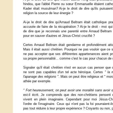
hindou, que l'abbé Pierre ou sœur Emmanuelle étaient cathol
Kader était musulman? Ai-je le droit de dire qu'ils puisaien
religion la source de leur énergie ?
Ai-je le droit de dire qu'Arnaud Beltram était catholique pr
accusée de faire de la récupération ? Ai-je le droit - moi qui
de dire que je reconnais une parenté entre Arnaud Beltram
pour en sauver d'autres et Jésus-Christ crucifié ?
Certes Arnaud Beltram était gendarme et profondément att
Mais il était aussi chrétien. Pourquoi ne pas vouloir que ce s
ne pas accepter que ses différentes appartenances aient p
sa propre personnalité... comme c'est le cas pour chacun de
Signaler qu'il était chrétien n'est en aucun cas penser que
ne sont pas capables d'un tel acte héroïque. Certes
" la 
l'apanage des religions "
. Mais on peut être religieux et " mora
athée par exemple.
" Fort heureusement, on peut avoir une moralité sans avoir d
est-il écrit. Je comprends que des non-chrétiens pensent 
vivent en plein imaginaire. Cependant pour moi Jésus-Chr
l'ordre de l'imaginaire. Ceux qui n'ont pas la foi pourraient-i
pas tout réduire à leur propre expérience ? Croyants ou non,