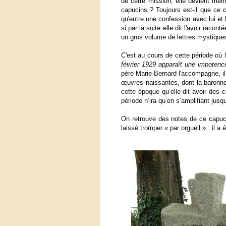
de cette mission, elle devient memb
capucins ? Toujours est-il que ce c
qu'entre une confession avec lui et
si par la suite elle dit l'avoir raco
un gros volume de lettres mystique
C'est au cours de cette période où 
février 1929 apparaît une impotenc
père Marie-Bernard l'accompagne, il 
œuvres naissantes, dont la baronne
cette époque qu’elle dit avoir des 
période n’ira qu’en s’amplifiant jusqu
On retrouve des notes de ce capucin
laissé tromper « par orgueil » : il a 