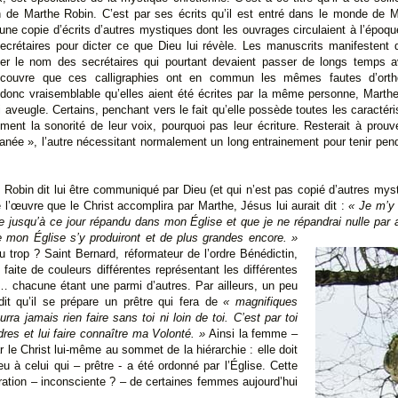
on de Marthe Robin. C’est par ses écrits qu’il est entré dans le monde de 
e copie d’écrits d’autres mystiques dont les ouvrages circulaient à l’époque
crétaires pour dicter ce que Dieu lui révèle. Les manuscrits manifestent qu
r le nom des secrétaires qui pourtant devaient passer de longs temps av
découvre que ces calligraphies ont en commun les mêmes fautes d’ort
t donc vraisemblable qu’elles aient été écrites par la même personne, Marth
aveugle. Certains, penchant vers le fait qu’elle possède toutes les caractéri
ment la sonorité de leur voix, pourquoi pas leur écriture. Resterait à pro
tanée », l’autre nécessitant normalement un long entrainement pour tenir pe
Robin dit lui être communiqué par Dieu (et qui n’est pas copié d’autres mysti
 l’œuvre que le Christ accomplira par Marthe, Jésus lui aurait dit :
« Je m’y 
 jusqu’à ce jour répandu dans mon Église et que je ne répandrai nulle par a
e mon Église s’y produiront et de plus grandes encore. »
rop ? Saint Bernard, réformateur de l’ordre Bénédictin,
t faite de couleurs différentes représentant les différentes
se… chacune étant une parmi d’autres. Par ailleurs, un peu
 dit qu’il se prépare un prêtre qui fera de
« magnifiques
ra jamais rien faire sans toi ni loin de toi. C’est par toi
res et lui faire connaître ma Volonté. »
Ainsi la femme –
le Christ lui-même au sommet de la hiérarchie : elle doit
u à celui qui – prêtre - a été ordonné par l’Église. Cette
iration – inconsciente ? – de certaines femmes aujourd’hui