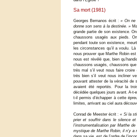
Sa mort (1981)
Georges Bernanos écrit :
« On ne 
donne son sens à la destinée. »
Mar
grande partie de son existence. On 
chaussons usagés aux pieds. On 
pendant toute son existence, meurt
les circonstances qu’il a voulu. Là
nous prouver que Marthe Robin est b
nous est révélé que, bien qu’handi
chaussons usagés, chaussons que pe
très mal s’il veut nous faire croir
très bien s’il veut nous incliner
pouvant attester de la véracité de
avaient été reportés. Pour la tr
décédée quelques jours avant. A-t-el
t-il permis d’échapper à cette épr
limites, arrivant au ciel aura découv
Conrad de Meester écrit :
« Si la s
prier et souffrir dans le silence 
l’instrumentalisation par Marthe de 
mystique de Marthe Robin, il n’y a 
dans sa vie, est de l’ordre de l’inco