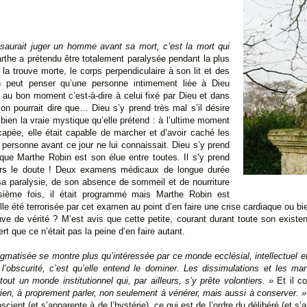
saurait juger un homme avant sa mort, c’est la mort qui
the a prétendu être totalement paralysée pendant la plus
la trouve morte, le corps perpendiculaire à son lit et des
peut penser qu’une personne intimement liée à Dieu
 au bon moment c’est-à-dire à celui fixé par Dieu et dans
 on pourrait dire que… Dieu s’y prend très mal s’il désire
ien la vraie mystique qu’elle prétend : à l’ultime moment
capée, elle était capable de marcher et d’avoir caché les
rsonne avant ce jour ne lui connaissait. Dieu s’y prend
e que Marthe Robin est son élue entre toutes. Il s’y prend
 vers le doute ! Deux examens médicaux de longue durée
 sa paralysie, de son absence de sommeil et de nourriture
oisième fois, il était programmé mais Marthe Robin est
le été terrorisée par cet examen au point d’en faire une crise cardiaque ou bi
euve de vérité ? M’est avis que cette petite, courant durant toute son exis
ert que ce n’était pas la peine d’en faire autant.
tigmatisée se montre plus qu’intéressée par ce monde ecclésial, intellectuel et
et l’obscurité, c’est qu’elle entend le dominer. Les dissimulations et les m
tout un monde institutionnel qui, par ailleurs, s’y prête volontiers. »
Et il c
rien, à proprement parler, non seulement à vénérer, mais aussi à conserver. »
nscient (et s’apparente à de l’hystérie), ce qui est de l’ordre du délibéré (et s