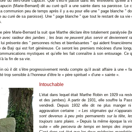
re du tiers-ordre capucin. Que s'est-il passé dans les entretiens qu'elle a 
apucin (Marie-Bernard) dit au curé qu'il a une sainte dans sa paroisse. Le cu
 la communion peu de temps après il y a eu pour elle une " page blanche " d
ntée au curé de sa paroisse). Une " page blanche " que tout le restant de sa vie e
s.
le père Marie-Bernard la suit que Marthe déclare être totalement paralysée (
e avec raideur des jambes ; les bras ne peuvent plus servir et deviennent ra
lui présente des " personnes riches et bienfaisantes " qui aident financièrem
 de Baÿ qui est fort généreuse. Ce seront les premiers mécènes d'une longue
communications mystiques et qu’elle les fait connaître à son entourage. Ce 
’à la fin de sa vie.
 où il dit s’être progressivement rendu compte qu’il avait affaire à une « fa
été trop sensible à l’honneur d’être le « père spirituel » d’une « sainte ».
Intouchable
L’état dans lequel était Marthe Robin en 1929 va rester
et des jambes). A partir de 1931, elle souffre la Pas
vendredi. Depuis 1932 elle dit ne plus manger n
aggravation certaine :
« Les stigmates qui n’apparais
sont devenus à peu près permanents sur la tête, les
toujours sans plaies. »
Depuis la même époque la visi
suite
« elle percevra de temps en temps des impre
C’est dans cet état que les deux médecins mandatés 