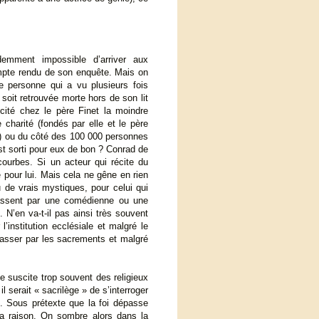
emment impossible d’arriver aux
mpte rendu de son enquête. Mais on
 personne qui a vu plusieurs fois
 soit retrouvée morte hors de son lit
ité chez le père Finet la moindre
charité (fondés par elle et le père
es) ou du côté des 100 000 personnes
est sorti pour eux de bon ? Conrad de
courbes. Si un acteur qui récite du
our lui. Mais cela ne gêne en rien
u de vrais mystiques, pour celui qui
 passent par une comédienne ou une
 N’en va-t-il pas ainsi très souvent
l’institution ecclésiale et malgré le
asser par les sacrements et malgré
e suscite trop souvent des religieux
 serait « sacrilège » de s’interroger
e. Sous prétexte que la foi dépasse
 la raison. On sombre alors dans la