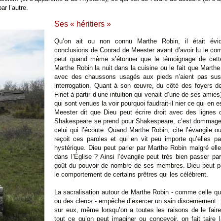
ar l’autre.
Ses « héritiers »
Qu’on ait ou non connu Marthe Robin, il était évid
conclusions de Conrad de Meester avant d’avoir lu le co
peut quand même s’étonner que le témoignage de cette
Marthe Robin la nuit dans la cuisine ou le fait que Marthe
avec des chaussons usagés aux pieds n’aient pas susc
interrogation. Quant à son œuvre, du côté des foyers de 
Finet à partir d’une intuition qui venait d’une de ses ami
qui sont venues la voir pourquoi faudrait-il nier ce qui en 
Meester dit que Dieu peut écrire droit avec des lignes 
Shakespeare se prend pour Shakespeare, c’est dommage p
celui qui l’écoute. Quand Marthe Robin, cite l’évangile o
reçoit ces paroles et qui en vit peu importe qu’elles
hystérique. Dieu peut parler par Marthe Robin malgré elle.
dans l’Église ? Ainsi l’évangile peut très bien passer par 
goût du pouvoir de nombre de ses membres. Dieu peut p
le comportement de certains prêtres qui les célèbrent.
La sacralisation autour de Marthe Robin - comme celle qu
ou des clercs - empêche d’exercer un sain discernement : il
sur eux, même lorsqu’on a toutes les raisons de le fair
tout ce qu’on peut imaginer ou concevoir, on fait taire