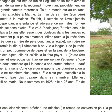
pagne qui est née de l'union illégitime de sa mère avec le
mari de sa mère la reconnait moyennant probablement un
rands-parents maternels. Tout le monde est au courant,
 très attachée à Marthe. Le mari de sa mère (son père)
lement à la maison. En fait, il semble ne l’avoir jamais
 a cependant une enfance et adolescence normales, formée
 pieuse sans excès. Elle va à l'école jusqu'à treize ans, elle
Mais à 17 ans elle ressent des douleurs dans les jambes et
quement plus pouvoir marcher. Alitée toute la journée dans
e que sa mère (le père couchant à l'étage), son père ne
croît inutile qui s'impose à sa vue à longueur de journée.
t un petit commerce de pipes et en faisant de la broderie.
es pipes, elle dit qu'elle la lui fera payer :
« Ça me fera
elle, et une occasion à lui de me donner l’étrenne, chose
 sous-entendre qu’il la donne à ses autres enfants… sauf
, à la suite d'une cure qui n’apporte pas d’amélioration à
lle ne marchera plus jamais. Elle n’est pas insensible à la
n venu faire des travaux dans sa chambre. Elle est
’il se marie. Nous sommes en 1928, elle a 26 ans. Fin de
apucins viennent prêcher une mission (un temps de conversion pour la po