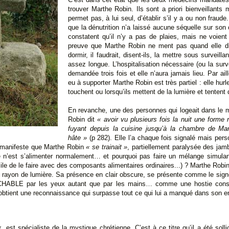
trouver Marthe Robin. Ils sont a priori bienveillants
permet pas, à lui seul, d’établir s’il y a ou non fraude.
que la dénutrition n’a laissé aucune séquelle sur son 
constatent qu’il n’y a pas de plaies, mais ne voient 
preuve que Marthe Robin ne ment pas quand elle dit
dormir, il faudrait, disent-ils, la mettre sous surveill
assez longue. L’hospitalisation nécessaire (ou la surve
demandée trois fois et elle n’aura jamais lieu. Par ai
eu à supporter Marthe Robin est très partiel : elle hur
touchent ou lorsqu’ils mettent de la lumière et tentent d
En revanche, une des personnes qui logeait dans le
Robin dit
« avoir vu plusieurs fois la nuit une forme
fuyant depuis la cuisine jusqu’à la chambre de Mar
hâte »
(p 282). Elle l’a chaque fois signalé mais per
e manifeste que Marthe Robin
« se trainait »
, partiellement paralysée des ja
 ce n’est s’alimenter normalement… et pourquoi pas faire un mélange simula
ile de le faire avec des composants alimentaires ordinaires...) ? Marthe Robi
 rayon de lumière. Sa présence en clair obscure, se présente comme le signe 
HABLE par les yeux autant que par les mains… comme une hostie consa
 obtient une reconnaissance qui surpasse tout ce qui lui a manqué dans son e
st spécialiste de la mystique chrétienne. C’est à ce titre qu’il a été solli