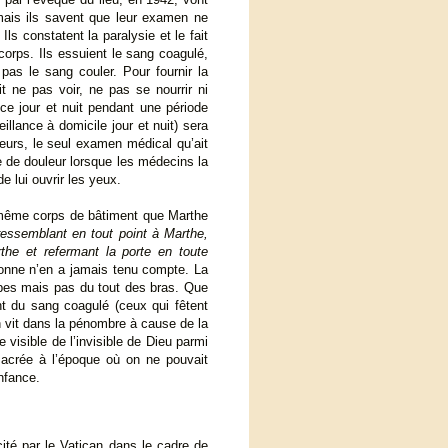
 mais ils savent que leur examen ne
 Ils constatent la paralysie et le fait
corps. Ils essuient le sang coagulé,
pas le sang couler. Pour fournir la
 ne pas voir, ne pas se nourrir ni
ance jour et nuit pendant une période
illance à domicile jour et nuit) sera
lleurs, le seul examen médical qu’ait
le de douleur lorsque les médecins la
e lui ouvrir les yeux.
 même corps de bâtiment que Marthe
 ressemblant en tout point à Marthe,
the et refermant la porte en toute
sonne n’en a jamais tenu compte. La
mbes mais pas du tout des bras. Que
nt du sang coagulé (ceux qui fêtent
n vit dans la pénombre à cause de la
visible de l’invisible de Dieu parmi
crée à l’époque où on ne pouvait
nfance.
cité par le Vatican dans le cadre de