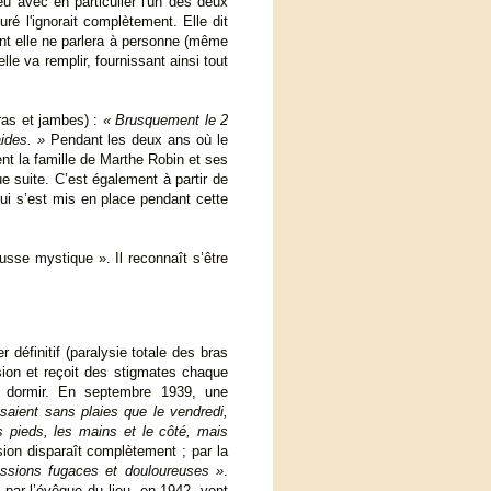
eu avec en particulier l'un des deux
ré l'ignorait complètement. Elle dit
ont elle ne parlera à personne (même
lle va remplir, fournissant ainsi tout
bras et jambes) :
« Brusquement le 2
ides. »
Pendant les deux ans où le
ent la famille de Marthe Robin et ses
 suite. C’est également à partir de
qui s’est mis en place pendant cette
usse mystique ». Il reconnaît s’être
 définitif (paralysie totale des bras
sion et reçoit des stigmates chaque
i dormir. En septembre 1939, une
saient sans plaies que le vendredi,
 pieds, les mains et le côté, mais
on disparaît complètement ; par la
ssions fugaces et douloureuses »
.
par l’évêque du lieu, en 1942, vont