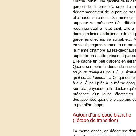
Marthe Robin, une gamine de la cam
garçon de la ferme d'à côté. Le 
dédommagement de la part de ses g
elle aussi sûrement. Sa mère est
supporte sa présence très diffici
reconnue sauf à l’état civil. Elle
dans la religion catholique, elle est
garde les chèvres, va au bal, etc. 
en vient progressivement à ne prati
la même chambre au rez-de-chaussé
supporte pas cette présence par sur
Elle gagne un peu d'argent en géran
Quand son père lui demande une de c
toujours quelques sous (…), écrit-
qu’il oublie toujours. »
Ce qui semble
à elle. À peu près à la même époque
son état physique, elle déclare qu'e
présence d'un jeune électricie
désappointée quand elle apprend qu
la première étape.
Autour d’une page blanche
(l’étape de transition)
La même année, en décembre deux c