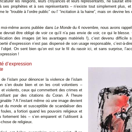
ricaturer les religions, leurs croyances et leurs représentants, ne saurait être
à ses prophètes et à ses représentants – n’existe tout simplement plus, et la
le “trouble à l’ordre public” ou l’ “incitation à la haine”, mais on devine les 
 et moi-même avons publiée dans
Le Monde
du 4 novembre, nous avons rappel
ne devrait être obligé de voir ce qu’il n’a pas envie de voir, ce qui le bles
lication des images (et les avantages matériels !), c’est devenu difficile s
liberté d’expression n’est pas dispensé de son usage responsable, c’est-à-di
e l’objet. On sent bien qu’on est sur le fil du rasoir ici, et sans surprise, l’
expression !
rté d’expression
te
 de l’islam pour dénoncer la violence de l’islam
 on s’en doute bien et on les croit volontiers –
s et violents, ceux qui commettent des crimes et
tifiant par des citations du Coran. À l’heure
maginable ? A l’instant même où une image devient
bout du monde et susceptible de scandaliser des
 foules, a fortiori quand les pouvoirs religieux et
fortement liés – s’en emparent et l’utilisent à
-chose de religieux.