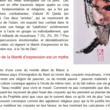
alisé est hélas exemplaire sur ce point. “Les
sont en effet traversés depuis quatre ou cinq
ondamentaliste et intégriste, qui a fini par
ations combattantes, d’abord Al Qaïda (en
). Ces deux “armées”, qui se nourrissent de
es de l’islam, ont exporté leur combat dans le
oute une frange de “salafistes” extrêmement
er à l’acte en groupe ou individuellement, que
1,8 milliards de musulmans ? 1%, 2%, 3% ? Peu
ercussions émotionnelles et déstabilisatrices
ties où règnent la liberté d’expression et les
selon eux, à la “loi de Dieu”.
e
de la liberté d’expression est un mythe
ants d’une zone du monde allant du Maroc à
mbreux pays d’immigration du Nord où vivent des croyants musulmans, n’ont 
am reste une religion de pauvres, ou du monde pauvre : pauvres matériels et
culture coranique apprise à l’école du même nom, et du fait même une vie gu
 le “beau modèle” pour vivre et mourir. Comment ne pas comprendre que des 
quand les reçoivent de plein fouet des croyants qui les prennent au premier degr
nne du Prophète ainsi que ceux qui le suivent dans ce qu’ils ont de plus “
souvent corrompus comme des agitateurs religieux pour qui la fin justifie l
 mobiliser les croyants en leur faveur, en leur montrant les caricatures s’