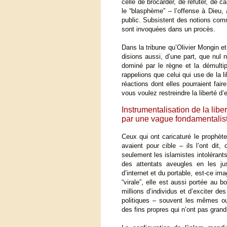
celle de brocarder, de réfuter, de ca
le “blasphème” – l’offense à Dieu, 
public. Subsistent des notions comme 
sont invoquées dans un procès.
Dans la tribune qu’Olivier Mongin
disions aussi, d’une part, que nul 
dominé par le règne et la démultip
rappelions que celui qui use de la 
réactions dont elles pourraient fair
vous voulez restreindre la liberté d’
Instrumentalisation de la libe
par une vague fondamentalis
Ceux qui ont caricaturé le prophète
avaient pour cible – ils l’ont dit,
seulement les islamistes intolérant
des attentats aveugles en les jus
d’internet et du portable, est-ce i
“virale”, elle est aussi portée au 
millions d’individus et d’exciter des
politiques – souvent les mêmes ou 
des fins propres qui n’ont pas grand