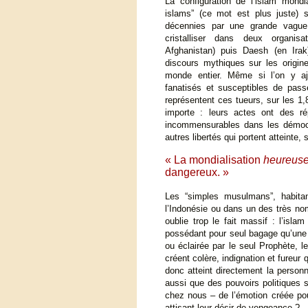
La configuration de l’islam mondi
islams” (ce mot est plus juste) 
décennies par une grande vague f
cristalliser dans deux organis
Afghanistan) puis Daesh (en Irak
discours mythiques sur les origin
monde entier. Même si l’on y aj
fanatisés et susceptibles de pass
représentent ces tueurs, sur les 
importe : leurs actes ont des rép
incommensurables dans les démocra
autres libertés qui portent atteinte, 
« La mondialisation
heureus
dangereux. »
Les “simples musulmans”, habit
l’Indonésie ou dans un des très no
oublie trop le fait massif : l’isl
possédant pour seul bagage qu’une 
ou éclairée par le seul Prophète,
créent colère, indignation et fureur 
donc atteint directement la perso
aussi que des pouvoirs politiques 
chez nous – de l’émotion créée pour
attisant leur désir de vengeance ?