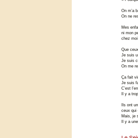
On m’a b
On ne re
Mes enfan
ni mon pet
chez moi,
Que ceux 
Je suis u
Je suis 
On me rej
Ça fait v
Je suis f
C’est l’en
Il y a tro
Ils ont u
ceux qui
Mais, je 
Il y a une
Le Sei