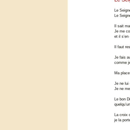
Le Seigne
Le Seign
Il sait m
Je me con
et il s’en
Il faut re
Je fais a
comme je
Ma place 
Je ne lui
Je ne me
Le bon Di
quelqu’un
La croix 
je la por