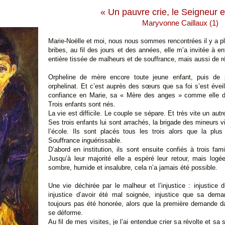
« Un pauvre crie, le Seigneur e
Maryvonne Caillaux
(1)
Marie-Noëlle et moi, nous nous sommes rencontrées il y a p
bribes, au fil des jours et des années, elle m’a invitée à e
entière tissée de malheurs et de souffrance, mais aussi de ré
Orpheline de mère encore toute jeune enfant, puis de 
orphelinat. Et c’est auprès des sœurs que sa foi s’est évei
confiance en Marie, sa « Mère des anges » comme elle dit
Trois enfants sont nés.
La vie est difficile. Le couple se sépare. Et très vite un aut
Ses trois enfants lui sont arrachés, la brigade des mineurs vi
l’école. Ils sont placés tous les trois alors que la plus
Souffrance inguérissable.
D’abord en institution, ils sont ensuite confiés à trois fami
Jusqu’à leur majorité elle a espéré leur retour, mais logé
sombre, humide et insalubre, cela n’a jamais été possible.
Une vie déchirée par le malheur et l’injustice : injustice
injustice d’avoir été mal soignée, injustice que sa dema
toujours pas été honorée, alors que la première demande d
se déforme.
Au fil de mes visites, je l’ai entendue crier sa révolte et sa 