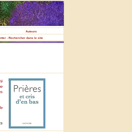
Auteurs
etter - Rechercher dans le site
té
ne
es
le
ts