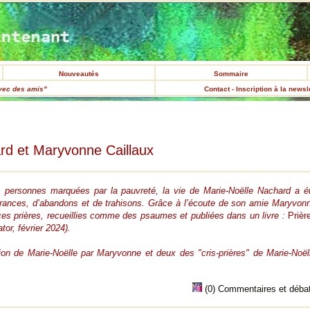
Nouveautés
Sommaire
vec des amis"
Contact - Inscription à la newsl
rd et Maryvonne Caillaux
ersonnes marquées par la pauvreté, la vie de Marie-Noëlle Nachard a é
uffrances, d’abandons et de trahisons. Grâce à l’écoute de son amie Maryvon
lir ces prières, recueillies comme des psaumes et publiées dans un livre :
Prièr
tor, février 2024).
tion de Marie-Noëlle par Maryvonne et deux des "cris-prières" de Marie-Noël
(0) Commentaires et déba