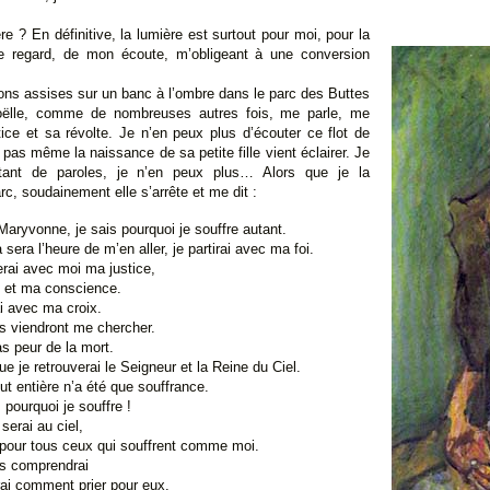
e ? En définitive, la lumière est surtout pour moi, pour la
e regard, de mon écoute, m’obligeant à une conversion
ions assises sur un banc à l’ombre dans le parc des Buttes
oëlle, comme de nombreuses autres fois, me parle, me
tice et sa révolte. Je n’en peux plus d’écouter ce flot de
pas même la naissance de sa petite fille vient éclairer. Je
tant de paroles, je n’en peux plus… Alors que je la
c, soudainement elle s’arrête et me dit :
Maryvonne, je sais pourquoi je souffre autant.
sera l’heure de m’en aller, je partirai avec ma foi.
rai avec moi ma justice,
é et ma conscience.
ai avec ma croix.
s viendront me chercher.
as peur de la mort.
ue je retrouverai le Seigneur et la Reine du Ciel.
ut entière n’a été que souffrance.
s pourquoi je souffre !
serai au ciel,
i pour tous ceux qui souffrent comme moi.
es comprendrai
rai comment prier pour eux.