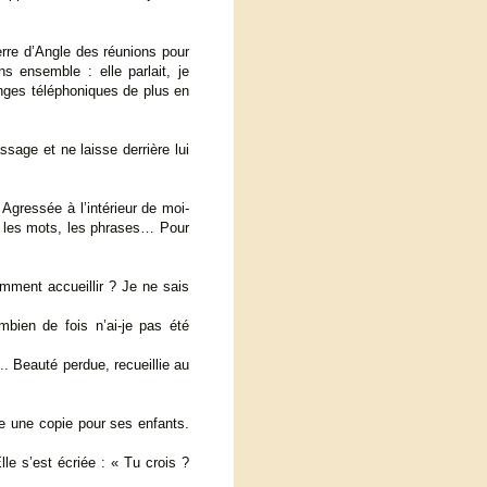
erre d’Angle des réunions pour
s ensemble : elle parlait, je
anges téléphoniques de plus en
sage et ne laisse derrière lui
Agressée à l’intérieur de moi-
le les mots, les phrases… Pour
omment accueillir ? Je ne sais
ombien de fois n’ai-je pas été
. Beauté perdue, recueillie au
re une copie pour ses enfants.
lle s’est écriée : « Tu crois ?