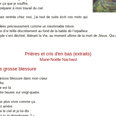
r ça que je souffre,
réparer à mon travail du ciel.
ais rentrée chez moi, j’ai tout de suite écrit ces mots qui
dées précieusement comme un inestimable trésor.
’or brille discrètement au fond de la batée de l’orpailleur.
mple s’est déchiré, libérant la Vie, au moment ultime de la mort de Jésus. Qui p
Prières et cris d'en bas (extraits)
Marie-Noëlle Nachard
ne grosse blessure
 grosse blessure dans mon cœur.
fre.
r est là
tre heures sur vingt-quatre.
ux plus vivre comme ça.
st amère.
 le ciel et je lui dis :
oi tu m’abandonnes ? »