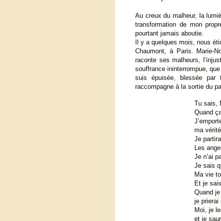
Au creux du malheur, la lumièr
transformation de mon propr
pourtant jamais aboutie.
Il y a quelques mois, nous ét
Chaumont, à Paris. Marie-N
raconte ses malheurs, l’injus
souffrance ininterrompue, que 
suis épuisée, blessée par 
raccompagne à la sortie du par
Tu sais, 
Quand ça 
J’emporte
ma vérit
Je partir
Les ange
Je n’ai p
Je sais q
Ma vie to
Et je sai
Quand je 
je priera
Moi, je l
et je sau