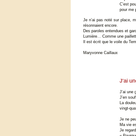
C’est pou
pour me p
Je n’ai pas noté sur place, m
résonnaient encore.
Des paroles entendues et gar
Lumière… Comme une paillette d
Il est écrit que le voile du Te
Maryvonne Caillaux
J’ai u
J’ai une
J’en souf
La douleu
vingt-qua
Je ne pe
Ma vie e
Je regarde
« Pourqu