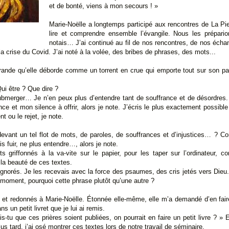
et de bonté, viens à mon secours ! »
Marie-Noëlle a longtemps participé aux rencontres de La Pi
lire et comprendre ensemble l’évangile. Nous les préparion
notais… J’ai continué au fil de nos rencontres, de nos éch
la crise du Covid. J’ai noté à la volée, des bribes de phrases, des mots...
rande qu’elle déborde comme un torrent en crue qui emporte tout sur son pas
ui être ? Que dire ?
ubmerger… Je n’en peux plus d’entendre tant de souffrance et de désordres. 
 et mon silence à offrir, alors je note. J’écris le plus exactement possib
 ou le rejet, je note.
 devant un tel flot de mots, de paroles, de souffrances et d’injustices… ? C
is fuir, ne plus entendre…, alors je note.
 griffonnés à la va-vite sur le papier, pour les taper sur l’ordinateur, c
 la beauté de ces textes.
ignorés. Je les recevais avec la force des psaumes, des cris jetés vers Dieu..
 moment, pourquoi cette phrase plutôt qu’une autre ?
e et redonnés à Marie-Noëlle. Étonnée elle-même, elle m’a demandé d’en fai
s un petit livret que je lui ai remis.
is-tu que ces prières soient publiées, on pourrait en faire un petit livre ? » E
us tard, j’ai osé montrer ces textes lors de notre travail de séminaire.