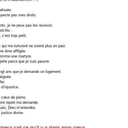
afouée.
specte pas mes droits.
ts, je ne peux pas les recevoir,
it-fils :
 c’est trop petit.
qui me torturent ne soient plus en paix.
ne âme affligée.
comme une martyre.
ette parce que je suis pauvre.
ingt ans que je demande un logement.
atiguée.
fer.
p d’injustice.
n cœur de pierre,
 ont rejeté ma demande.
sais, Dieu m’entendra.
 justice divine.
gneur sait ce qu’il y a dans mon cœur