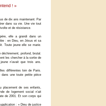
ntend ! »
lus de dix ans maintenant. Par
ntrer dans sa vie. Une vie tout
volte et de résistance.
père, elle a grandi dans un
llée : en Dieu, en Jésus et sa
. Toute jeune elle se marie.
re déchirement, profond, brutal.
ent les chercher à la sortie de
 jeune n’avait que trois ans.
lles différentes loin de Paris.
e dans une toute petite pièce
 du placement de ses enfants,
nde de logement social n’ait
ate de 2001. Et son corps qui
supplication : « Dieu de justice