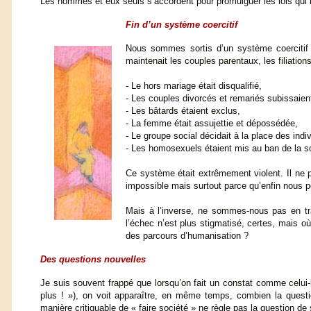
Les hommes et eux seuls s’accordent pour promulguer les lois qui l
Fin d’un système coercitif
Nous sommes sortis d’un système coercitif 
maintenait les couples parentaux, les filiatio
- Le hors mariage était disqualifié,
- Les couples divorcés et remariés subissaient
- Les bâtards étaient exclus,
- La femme était assujettie et dépossédée,
- Le groupe social décidait à la place des indiv
- Les homosexuels étaient mis au ban de la so
Ce système était extrêmement violent. Il ne p
impossible mais surtout parce qu’enfin nous p
Mais à l’inverse, ne sommes-nous pas en tr
l’échec n’est plus stigmatisé, certes, mais o
des parcours d’humanisation ?
Des questions nouvelles
Je suis souvent frappé que lorsqu’on fait un constat comme celui-
plus ! »), on voit apparaître, en même temps, combien la ques
manière critiquable de « faire société » ne règle pas la question de