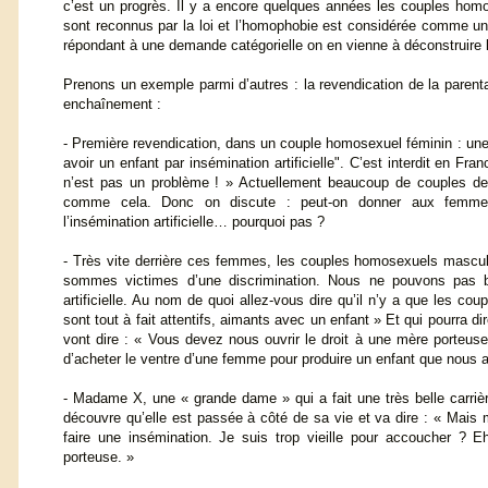
c’est un progrès. Il y a encore quelques années les couples homos
sont reconnus par la loi et l’homophobie est considérée comme un
répondant à une demande catégorielle on en vienne à déconstruire l
Prenons un exemple parmi d’autres : la revendication de la parent
enchaînement :
- Première revendication, dans un couple homosexuel féminin : un
avoir un enfant par insémination artificielle". C’est interdit en Fr
n’est pas un problème ! » Actuellement beaucoup de couples de
comme cela. Donc on discute : peut-on donner aux femme
l’insémination artificielle… pourquoi pas ?
- Très vite derrière ces femmes, les couples homosexuels mascul
sommes victimes d’une discrimination. Nous ne pouvons pas bé
artificielle. Au nom de quoi allez-vous dire qu’il n’y a que les 
sont tout à fait attentifs, aimants avec un enfant » Et qui pourr
vont dire : « Vous devez nous ouvrir le droit à une mère porteuse
d’acheter le ventre d’une femme pour produire un enfant que nous al
- Madame X, une « grande dame » qui a fait une très belle carrière
découvre qu’elle est passée à côté de sa vie et va dire : « Mais
faire une insémination. Je suis trop vieille pour accoucher 
porteuse. »