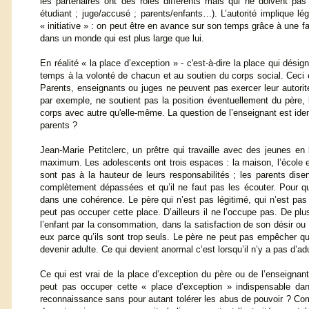
les partenaires ont des rôles différents mais qui ne doivent pa
étudiant ; juge/accusé ; parents/enfants…). L’autorité implique légi
« initiative » : on peut être en avance sur son temps grâce à une facu
dans un monde qui est plus large que lui.
En réalité « la place d’exception » - c'est-à-dire la place qui dési
temps à la volonté de chacun et au soutien du corps social. Ceci es
Parents, enseignants ou juges ne peuvent pas exercer leur autorité 
par exemple, ne soutient pas la position éventuellement du père, l’a
corps avec autre qu'elle-même. La question de l’enseignant est iden
parents ?
Jean-Marie Petitclerc, un prêtre qui travaille avec des jeunes en
maximum. Les adolescents ont trois espaces : la maison, l’école et
sont pas à la hauteur de leurs responsabilités ; les parents dise
complètement dépassées et qu’il ne faut pas les écouter. Pour que 
dans une cohérence. Le père qui n’est pas légitimé, qui n’est pas 
peut pas occuper cette place. D’ailleurs il ne l’occupe pas. De pl
l’enfant par la consommation, dans la satisfaction de son désir ou 
eux parce qu’ils sont trop seuls. Le père ne peut pas empêcher que
devenir adulte. Ce qui devient anormal c’est lorsqu’il n’y a pas d’adu
Ce qui est vrai de la place d’exception du père ou de l’enseignant
peut pas occuper cette « place d’exception » indispensable dan
reconnaissance sans pour autant tolérer les abus de pouvoir ? Comme