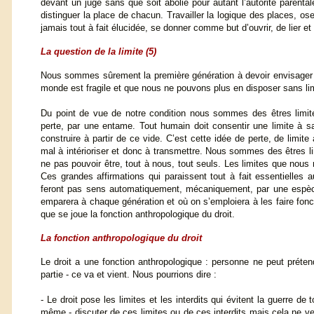
devant un juge sans que soit abolie pour autant l’autorité parenta
distinguer la place de chacun. Travailler la logique des places, o
jamais tout à fait élucidée, se donner comme but d’ouvrir, de lier et n
La question de la limite
(5)
Nous sommes sûrement la première génération à devoir envisager 
monde est fragile et que nous ne pouvons plus en disposer sans lim
Du point de vue de notre condition nous sommes des êtres limit
perte, par une entame. Tout humain doit consentir une limite à s
construire à partir de ce vide. C’est cette idée de perte, de limit
mal à intérioriser et donc à transmettre. Nous sommes des êtres l
ne pas pouvoir être, tout à nous, tout seuls. Les limites que nou
Ces grandes affirmations qui paraissent tout à fait essentielles
feront pas sens automatiquement, mécaniquement, par une espèc
emparera à chaque génération et où on s’emploiera à les faire fon
que se joue la fonction anthropologique du droit.
La fonction anthropologique du droit
Le droit a une fonction anthropologique : personne ne peut préten
partie - ce va et vient. Nous pourrions dire :
- Le droit pose les limites et les interdits qui évitent la guerre
même - discuter de ces limites ou de ces interdits mais cela ne veut