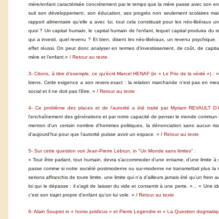
mère/enfant caractérisée concrètement par le temps que la mère passe avec son enfant, 
suit son développement, son éducation, ses progrès non seulement scolaires mais p
rapport alimentaire qu'elle a avec lui, tout cela constituait pour les néo-libéraux
quoi ? Un capital humain, le capital humain de l'enfant, lequel capital produira du r
qui a investi, quel revenu ? Et bien, disent les néo-libéraux, un revenu psychique. 
effet réussi. On peut donc analyser en termes d’investissement, de coût, de capital,
mère et l’enfant.»
/ Retour au texte
3- Citons, à titre d’exemple, ce qu’écrit Marcel HENAF (in « Le Prix de la vérité ») :
«
biens. Cette exigence a son revers exact : la relation marchande n’est pas en mesure
social et il ne doit pas l’être. »
/ Retour au texte
4- Ce problème des places et de l'autorité a été traité par Myriam REVAULT D
l'enchaînement des générations et par notre capacité de penser le monde commun que
menton d'un certain nombre d'hommes politiques, la dénonciation sans aucun risq
d'aujourd'hui pour que l'autorité puisse avoir un espace. » /
Retour au texte
5- Sur cette question voir Jean-Pierre Lebrun, in "Un Monde sans limites" :
« Tout être parlant, tout humain, devra s’accommoder d’une entame, d’une limite à sa
passe comme si notre société postmoderne ou sur-moderne ne transmettait plus la né
serions affranchis de toute limite, une limite qui n’a d’ailleurs jamais été qu’un fr
loi qui le dépasse ; il s’agit de laisser du vide et consentir à une perte. »... « Une
c’est son trajet propre d’enfant qu’on lui vole. » /
Retour au texte
6- Alain Soupiot in « homo juridicus » et Pierre Legendre in « La Question dogmatiq