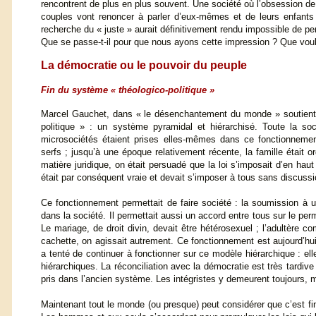
rencontrent de plus en plus souvent. Une société où l’obsession de l’
couples vont renoncer à parler d’eux-mêmes et de leurs enfants p
recherche du « juste » aurait définitivement rendu impossible de pen
Que se passe-t-il pour que nous ayons cette impression ? Que vou
La démocratie ou le pouvoir du peuple
Fin du système « théologico-politique »
Marcel Gauchet, dans « le désenchantement du monde » soutient 
politique » : un système pyramidal et hiérarchisé. Toute la so
microsociétés étaient prises elles-mêmes dans ce fonctionnemen
serfs ; jusqu’à une époque relativement récente, la famille était 
matière juridique, on était persuadé que la loi s’imposait d’en ha
était par conséquent vraie et devait s’imposer à tous sans discussi
Ce fonctionnement permettait de faire société : la soumission à
dans la société. Il permettait aussi un accord entre tous sur le pe
Le mariage, de droit divin, devait être hétérosexuel ; l’adultère
cachette, on agissait autrement. Ce fonctionnement est aujourd’hui 
a tenté de continuer à fonctionner sur ce modèle hiérarchique : elle
hiérarchiques. La réconciliation avec la démocratie est très tardive
pris dans l’ancien système. Les intégristes y demeurent toujours, ma
Maintenant tout le monde (ou presque) peut considérer que c’est fini