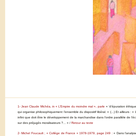
1- Jean Claude Michéa, in « L’Empire du moindre mal », parle
« ‘d’épuration éthiqu
qui organise philosophiquement l’ensemble du dispositif libéral. » (...) Et ailleurs :
infini que doit être le développement de la marchandise dans l’ordre parallèle de l’éc
sur des préjugés moralisateurs ?... » /
Retour au texte
2- Michel Foucault ; « Collège de France » 1978-1979, page 249 :
« Dans l'analyse