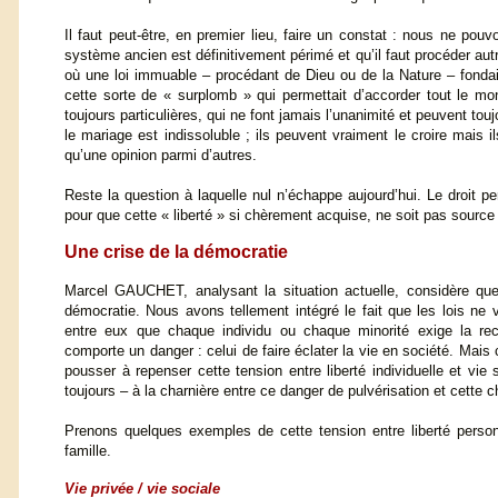
Il faut peut-être, en premier lieu, faire un constat : nous ne po
système ancien est définitivement périmé et qu’il faut procéder au
où une loi immuable – procédant de Dieu ou de la Nature – fond
cette sorte de « surplomb » qui permettait d’accorder tout le m
toujours particulières, qui ne font jamais l’unanimité et peuvent to
le mariage est indissoluble ; ils peuvent vraiment le croire mais i
qu’une opinion parmi d’autres.
Reste la question à laquelle nul n’échappe aujourd’hui. Le droit 
pour que cette « liberté » si chèrement acquise, ne soit pas sourc
Une crise de la démocratie
Marcel GAUCHET, analysant la situation actuelle, considère q
démocratie. Nous avons tellement intégré le fait que les lois n
entre eux que chaque individu ou chaque minorité exige la re
comporte un danger : celui de faire éclater la vie en société. Mais 
pousser à repenser cette tension entre liberté individuelle et vi
toujours – à la charnière entre ce danger de pulvérisation et cett
Prenons quelques exemples de cette tension entre liberté personn
famille.
Vie privée / vie sociale