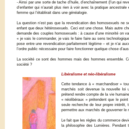
- Ainsi par une sorte de tache d’huile, d’enchaînement (l’un qui rev
d’enfanter qui n’aurait plus rien à voir avec la pratique ancestral
femme qui l’établirait dans une généalogie.
La question n’est pas que la revendication des homosexuels ne se
enfant que deux hétérosexuels. Ceci est une chose. Mais autre chose
demande des couples homosexuels : à cause d’une minorité on va m
« je vais le commander, je vais le faire faire au sens technologiqu
pose entre une revendication parfaitement légitime – et je n’ai au
l’ordre public nécessaire pour faire fonctionner quelque chose d’auss
La société ce sont des hommes mais des hommes ensemble. Comme
société ?
Libéralisme et néo-libéralisme
Cette tendance à « marchandiser » tout, 
marchés soit devenue la nouvelle loi u
prétend rendre compte de la vie humain
« néolibéraux » prétendent que le poin
seule recherche de leur propre intérêt, t
permettre aux marchés de gouverner le m
Le fait que les règles du commerce devien
la philosophie des Lumières. Pendant 