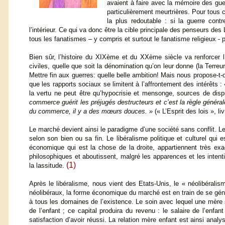
avaient à faire avec la mémoire des gue
particulièrement meurtrières. Pour tous ce
la plus redoutable : si la guerre contr
l’intérieur. Ce qui va donc être la cible principale des penseurs des
tous les fanatismes – y compris et surtout le fanatisme religieux - p
Bien sûr, l’histoire du XIXème et du XXème siècle va renforcer l’
civiles, quelle que soit la dénomination qu’on leur donne (la Terr
Mettre fin aux guerres: quelle belle ambition! Mais nous propose-t-
que les rapports sociaux se limitent à l’affrontement des intérêts : 
la vertu ne peut être qu’hypocrisie et mensonge, sources de dispu
commerce guérit les préjugés destructeurs et c’est la règle généra
du commerce, il y a des mœurs douces. »
(« L’Esprit des lois », li
Le marché devient ainsi le paradigme d’une société sans conflit. L
selon son bien ou sa fin. Le libéralisme politique et culturel qui
économique qui est la chose de la droite, appartiennent très
philosophiques et aboutissent, malgré les apparences et les intent
(1)
la lassitude.
Après le libéralisme, nous vient des Etats-Unis, le « néolibérali
néolibéraux, la forme économique du marché est en train de se généra
à tous les domaines de l’existence. Le soin avec lequel une mère 
de l’enfant ; ce capital produira du revenu : le salaire de l’enf
satisfaction d’avoir réussi. La relation mère enfant est ainsi anal