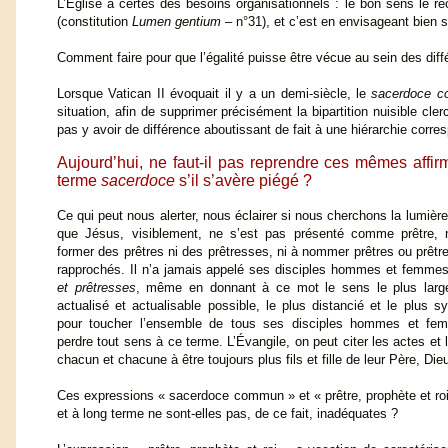
L’Église a certes des besoins organisationnels : le bon sens le r
(constitution
Lumen gentium
– n°31), et c’est en envisageant bien s
Comment faire pour que l’égalité puisse être vécue au sein des dif
Lorsque Vatican II évoquait il y a un demi-siècle, le
sacerdoce c
situation, afin de supprimer précisément la bipartition nuisible cler
pas y avoir de différence aboutissant de fait à une hiérarchie corre
Aujourd’hui, ne faut-il pas reprendre ces mêmes affir
terme
sacerdoce
s’il s’avère piégé ?
Ce qui peut nous alerter, nous éclairer si nous cherchons la lumière
que Jésus, visiblement, ne s’est pas présenté comme prêtre, 
former des prêtres ni des prêtresses, ni à nommer prêtres ou prêtr
rapprochés. Il n’a jamais appelé ses disciples hommes et femme
et prêtresses
, même en donnant à ce mot le sens le plus large
actualisé et actualisable possible, le plus distancié et le plus s
pour toucher l’ensemble de tous ses disciples hommes et femm
perdre tout sens à ce terme. L’Évangile, on peut citer les actes et 
chacun et chacune à être toujours plus fils et fille de leur Père, Die
Ces expressions « sacerdoce commun » et « prêtre, prophète et roi
et à long terme ne sont-elles pas, de ce fait, inadéquates ?