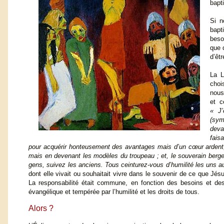
bapt
Si n
bapt
beso
que 
d’êtr
La L
choi
nous
et c
« J’
(sym
deva
fais
pour acquérir honteusement des avantages mais d’un cœur ardent,
mais en devenant les modèles du troupeau ; et, le souverain berge
gens, suivez les anciens. Tous ceinturez-vous d’humilité les uns a
dont elle vivait ou souhaitait vivre dans le souvenir de ce que J
La responsabilité était commune, en fonction des besoins et de
évangélique et tempérée par l’humilité et les droits de tous.
Alors ?