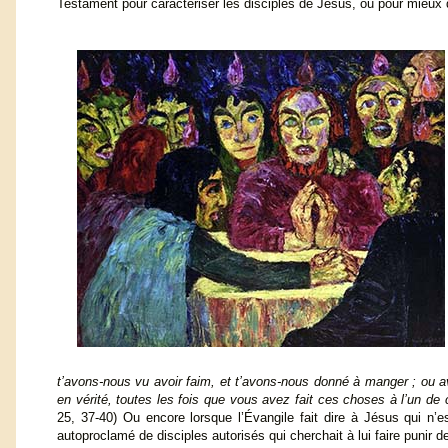
Testament pour caractériser les disciples de Jésus, ou pour mieux 
t’avons-nous vu avoir faim, et t’avons-nous donné à manger ; ou avo
en vérité, toutes les fois que vous avez fait ces choses à l’un de
25, 37-40) Ou encore lorsque l’Évangile fait dire à Jésus qui n’
autoproclamé de disciples autorisés qui cherchait à lui faire puni