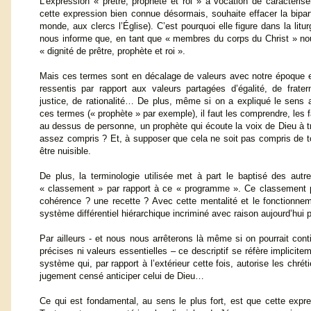
L’expression « prêtre, prophète et roi » a vocation de caractériser
cette expression bien connue désormais, souhaite effacer la biparti
monde, aux clercs l’Église). C’est pourquoi elle figure dans la lit
nous informe que, en tant que « membres du corps du Christ » no
« dignité de prêtre, prophète et roi ».
Mais ces termes sont en décalage de valeurs avec notre époque e
ressentis par rapport aux valeurs partagées d’égalité, de fratern
justice, de rationalité… De plus, même si on a expliqué le sens 
ces termes (« prophète » par exemple), il faut les comprendre, les f
au dessus de personne, un prophète qui écoute la voix de Dieu à tr
assez compris ? Et, à supposer que cela ne soit pas compris de tou
être nuisible.
De plus, la terminologie utilisée met à part le baptisé des autres
« classement » par rapport à ce « programme ». Ce classement peut
cohérence ? une recette ? Avec cette mentalité et le fonctionnemen
système différentiel hiérarchique incriminé avec raison aujourd’hui p
Par ailleurs - et nous nous arrêterons là même si on pourrait contin
précises ni valeurs essentielles – ce descriptif se réfère implicite
système qui, par rapport à l’extérieur cette fois, autorise les chr
jugement censé anticiper celui de Dieu…
Ce qui est fondamental, au sens le plus fort, est que cette expre