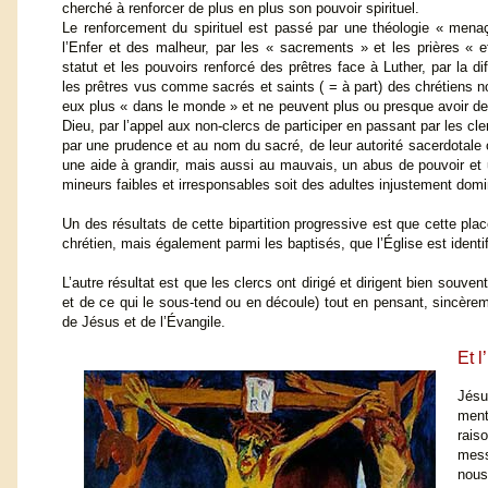
cherché à renforcer de plus en plus son pouvoir spirituel.
Le renforcement du spirituel est passé par une théologie « men
l’Enfer et des malheur, par les « sacrements » et les prières « e
statut et les pouvoirs renforcé des prêtres face à Luther, par la dif
les prêtres vus comme sacrés et saints ( = à part) des chrétiens n
eux plus « dans le monde » et ne peuvent plus ou presque avoir de 
Dieu, par l’appel aux non-clercs de participer en passant par les cle
par une prudence et au nom du sacré, de leur autorité sacerdotale o
une aide à grandir, mais aussi au mauvais, un abus de pouvoir et un
mineurs faibles et irresponsables soit des adultes injustement dom
Un des résultats de cette bipartition progressive est que cette p
chrétien, mais également parmi les baptisés, que l’Église est identi
L’autre résultat est que les clercs ont dirigé et dirigent bien souve
et de ce qui le sous-tend ou en découle) tout en pensant, sincèrem
de Jésus et de l’Évangile.
Et 
Jésu
ment
rais
mess
nous