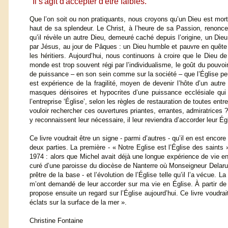
"Il s'agit d'accepter d'être faibles.
Que l’on soit ou non pratiquants, nous croyons qu’un Dieu est mort 
haut de sa splendeur. Le Christ, à l’heure de sa Passion, renonce
qu’il révèle un autre Dieu, demeuré caché depuis l’origine, un Di
par Jésus, au jour de Pâques : un Dieu humble et pauvre en quête
les héritiers. Aujourd’hui, nous continuons à croire que le Dieu 
monde est trop souvent régi par l’individualisme, le goût du pouvo
de puissance – en son sein comme sur la société – que l’Église peu
est expérience de la fragilité, moyen de devenir l’hôte d’un autre q
masques dérisoires et hypocrites d’une puissance ecclésiale qui 
l’entreprise ‘Église’, selon les règles de restauration de toutes entre
vouloir rechercher ces ouvertures priantes, errantes, admiratrices 
y reconnaissent leur nécessaire, il leur reviendra d’accorder leur Ég
Ce livre voudrait être un signe - parmi d’autres - qu’il en est encor
deux parties. La première - « Notre Eglise est l’Église des saints
1974 : alors que Michel avait déjà une longue expérience de vie e
curé d’une paroisse du diocèse de Nanterre où Monseigneur Delarue 
prêtre de la base - et l’évolution de l’Église telle qu’il l’a vécue
m’ont demandé de leur accorder sur ma vie en Église. À partir de
propose ensuite un regard sur l’Église aujourd’hui. Ce livre voudrai
éclats sur la surface de la mer ».
Christine Fontaine