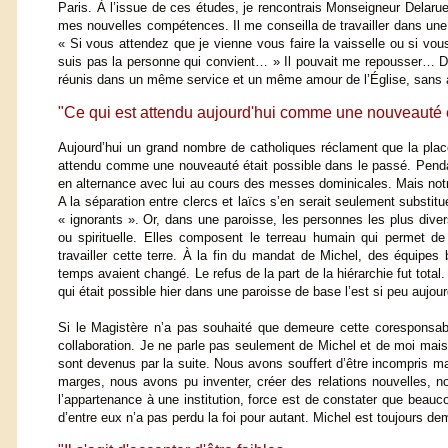
Paris. À l’issue de ces études, je rencontrais Monseigneur Delaru
mes nouvelles compétences. Il me conseilla de travailler dans une 
« Si vous attendez que je vienne vous faire la vaisselle ou si vo
suis pas la personne qui convient… » Il pouvait me repousser… De
réunis dans un même service et un même amour de l’Église, sans auc
"Ce qui est attendu aujourd'hui comme une nouveauté é
Aujourd’hui un grand nombre de catholiques réclament que la place
attendu comme une nouveauté était possible dans le passé. Pendant
en alternance avec lui au cours des messes dominicales. Mais notre co
A la séparation entre clercs et laïcs s’en serait seulement substit
« ignorants ». Or, dans une paroisse, les personnes les plus div
ou spirituelle. Elles composent le terreau humain qui permet d
travailler cette terre. À la fin du mandat de Michel, des équipes
temps avaient changé. Le refus de la part de la hiérarchie fut total
qui était possible hier dans une paroisse de base l’est si peu aujou
Si le Magistère n’a pas souhaité que demeure cette coresponsabili
collaboration. Je ne parle pas seulement de Michel et de moi mais
sont devenus par la suite. Nous avons souffert d’être incompris 
marges, nous avons pu inventer, créer des relations nouvelles, no
l’appartenance à une institution, force est de constater que beaucou
d’entre eux n’a pas perdu la foi pour autant. Michel est toujours d