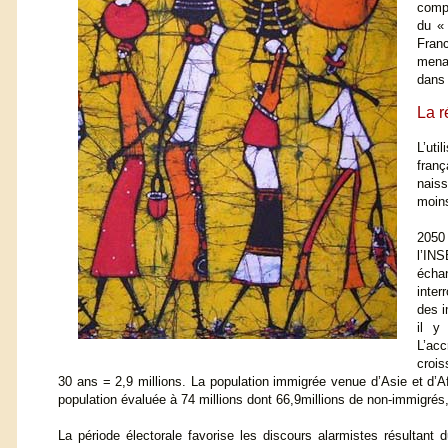
compt
du «
Fran
menac
dans 
La r
L’uti
franç
naiss
moins
2050
l’IN
écha
inter
des i
il y
L’ac
crois
30 ans = 2,9 millions. La population immigrée venue d’Asie et d’Afr
population évaluée à 74 millions dont 66,9millions de non-immigrés
La période électorale favorise les discours alarmistes résultant 