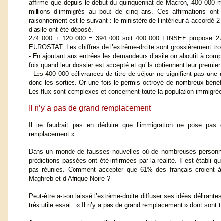
affirme que depuis le début du quinquennat de Macron, 400 000 mi
millions d’immigrés au bout de cinq ans. Ces affirmations ont
raisonnement est le suivant : le ministère de l’intérieur à accor
d’asile ont été déposé.
274 000 + 120 000 = 394 000 soit 400 000 L’INSEE propose 272 
EUROSTAT. Les chiffres de l’extrême-droite sont grossièrement t
- En ajoutant aux entrées les demandeurs d’asile on aboutit à com
fois quand leur dossier est accepté et qu’ils obtiennent leur premier
- Les 400 000 délivrances de titre de séjour ne signifient pas une
donc les sorties. Or une fois le permis octroyé de nombreux bénéfic
Les flux sont complexes et concernent toute la population immigrée 
Il n’y a pas de grand remplacement
Il ne faudrait pas en déduire que l’immigration ne pose pa
remplacement ».
Dans un monde de fausses nouvelles où de nombreuses personnes 
prédictions passées ont été infirmées par la réalité. Il est étab
pas réunies. Comment accepter que 61% des français croient à l
Maghreb et d’Afrique Noire ?
Peut-être a-t-on laissé l’extrême-droite diffuser ses idées délir
très utile essai : « Il n’y a pas de grand remplacement » dont sont t