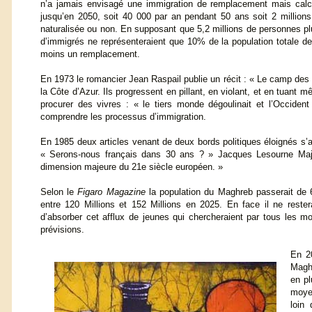
n’a jamais envisagé une immigration de remplacement mais calcu
jusqu’en 2050, soit 40 000 par an pendant 50 ans soit 2 millions
naturalisée ou non. En supposant que 5,2 millions de personnes pl
d’immigrés ne représenteraient que 10% de la population totale d
moins un remplacement.
En 1973 le romancier Jean Raspail publie un récit : « Le camp des s
la Côte d’Azur. Ils progressent en pillant, en violant, et en tuant 
procurer des vivres : « le tiers monde dégoulinait et l’Occident 
comprendre les processus d’immigration.
En 1985 deux articles venant de deux bords politiques éloignés s’
« Serons-nous français dans 30 ans ? » Jacques Lesourne Majo
dimension majeure du 21e siècle européen. »
Selon le
Figaro Magazine
la population du Maghreb passerait de 6
entre 120 Millions et 152 Millions en 2025. En face il ne rester
d’absorber cet afflux de jeunes qui chercheraient par tous les 
prévisions.
En 20
Maghr
en pl
moye
loin