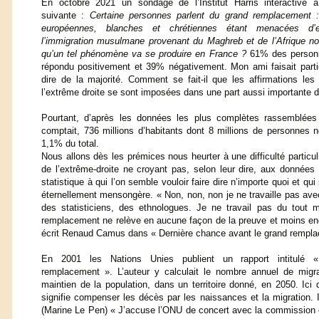
En octobre 2021 un sondage de l’Institut Harris interactive 
suivante :
Certaine personnes parlent du grand remplacement :
européennes, blanches et chrétiennes étant menacées d’e
l’immigration musulmane provenant du Maghreb et de l’Afrique n
qu’un tel phénomène va se produire en France ?
61% des personn
répondu positivement et 39% négativement. Mon ami faisait part
dire de la majorité. Comment se fait-il que les affirmations le
l’extrême droite se sont imposées dans une part aussi importante de
Pourtant, d’après les données les plus complètes rassemblées
comptait, 736 millions d’habitants dont 8 millions de personnes n
1,1% du total.
Nous allons dès les prémices nous heurter à une difficulté particul
de l’extrême-droite ne croyant pas, selon leur dire, aux données 
statistique à qui l’on semble vouloir faire dire n’importe quoi et qu
éternellement mensongère. « Non, non, non je ne travaille pas avec
des statisticiens, des ethnologues. Je ne travail pas du tout 
remplacement ne relève en aucune façon de la preuve et moins enc
écrit Renaud Camus dans « Dernière chance avant le grand rempl
En 2001 les Nations Unies publient un rapport intitulé 
remplacement ». L’auteur y calculait le nombre annuel de migr
maintien de la population, dans un territoire donné, en 2050. Ici
signifie compenser les décès par les naissances et la migration. 
(Marine Le Pen) « J’accuse l’ONU de concert avec la commission 