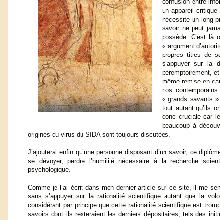
confusion entre info
un appareil critique
nécessite un long p
savoir ne peut jamai
possède. C’est là o
« argument d’autori
propres titres de 
s’appuyer sur la d
péremptoirement, et 
même remise en cause
nos contemporains. 
« grands savants » 
tout autant qu’ils 
donc cruciale car l
beaucoup à découv
origines du virus du SIDA sont toujours discutées.
J’ajouterai enfin qu’une personne disposant d’un savoir, de diplô
se dévoyer, perdre l’humilité nécessaire à la recherche scient
psychologique.
Comme je l’ai écrit dans mon dernier article sur ce site, il me s
sans s’appuyer sur la rationalité scientifique autant que la volo
considérant par principe que cette rationalité scientifique est tr
savoirs dont ils resteraient les derniers dépositaires, tels des init