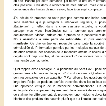
du site. Honoré par cette demande, j’ai relevé le défi en m’efforçan
clair possible. Clair dans la rédaction de mes articles, mais clair 
conscience des limites de mon savoir, face à un sujet complexe.
J’ai décidé de proposer ce texte parti-pris comme une incise part
série d’articles que je rédigerai à intervalles réguliers, si pos
Maintenant
. En effet, dans la crise sanitaire actuelle, je voud
partager mes vives inquiétudes sur la tournure que prenne
documentaires, vidéos, articles etc. à propos de la pandémie et de
Nous assistons à une perte de rationalité, et pire encor
manifeste.
Ce phénomène est répercuté dans toute la société p
démultipliée de l’information permise par les multiples canaux de l
situation actuelle, cet abandon de la rationalité atteint un niveau d’
dégâts sont déjà visibles, et qui augurent d’une société post-Co
fragmentée que l’actuelle.
Quel rapport avec l’écologie ? La pandémie du Sars-Cov-2 pose des
graves liées à la crise écologique : d’où sort ce virus ? Quelles 
sont responsables de son apparition ? Par ailleurs, les questions 
large font l’objet de positions parfois tranchées dans les milieux é
une approche critique de la médecine conventionnelle. En eff
écologiste s’accompagne fréquemment d’une volonté de se soigne
de s’alimenter différemment, de promouvoir une médecine davanta
bienfaits des produits dits naturels plutôt que sur l’emploi des trait