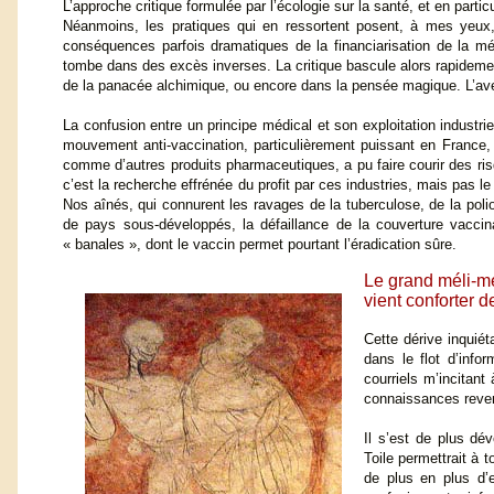
L’approche critique formulée par l’écologie sur la santé, et en partic
Néanmoins, les pratiques qui en ressortent posent, à mes yeux
conséquences parfois dramatiques de la financiarisation de la méd
tombe dans des excès inverses. La critique bascule alors rapidement
de la panacée alchimique, ou encore dans la pensée magique. L’ave
La confusion entre un principe médical et son exploitation industri
mouvement anti-vaccination, particulièrement puissant en France, e
comme d’autres produits pharmaceutiques, a pu faire courir des ri
c’est la recherche effrénée du profit par ces industries, mais pas 
Nos aînés, qui connurent les ravages de la tuberculose, de la pol
de pays sous-développés, la défaillance de la couverture vaccinal
« banales », dont le vaccin permet pourtant l’éradication sûre.
Le grand méli-mé
vient conforter 
Cette dérive inquié
dans le flot d’inf
courriels m’incitant
connaissances reven
Il s’est de plus dév
Toile permettrait à 
de plus en plus d’e