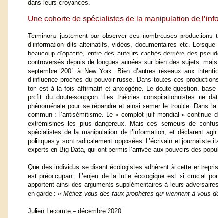
dans leurs croyances.
Une cohorte de spécialistes de la manipulation de l’inf
Terminons justement par observer ces nombreuses productions tiré
d’information dits alternatifs, vidéos, documentaires etc. Lorsque
beaucoup d’opacité, entre des auteurs cachés derrière des pseud
controversés depuis de longues années sur bien des sujets, mais 
septembre 2001 à New York. Bien d’autres réseaux aux intentio
d’influence proches du pouvoir russe. Dans toutes ces productions 
ton est à la fois affirmatif et anxiogène. Le doute-question, ba
profit du doute-soupçon. Les théories conspirationnistes ne da
phénoménale pour se répandre et ainsi semer le trouble. Dans la 
commun : l’antisémitisme. Le « complot juif mondial » continue d’
extrémismes les plus dangereux. Mais ces semeurs de confusion
spécialistes de la manipulation de l’information, et déclarent agi
politiques y sont radicalement opposées. L’écrivain et journaliste 
experts en Big Data, qui ont permis l’arrivée aux pouvoirs des popul
Que des individus se disant écologistes adhèrent à cette entrepris
est préoccupant. L’enjeu de la lutte écologique est si crucial pou
apportent ainsi des arguments supplémentaires à leurs adversaires
en garde :
« Méfiez-vous des faux prophètes qui viennent à vous d
Julien Lecomte – décembre 2020