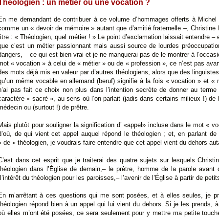
Théologien : un métier ou une vocation ?
En me demandant de contribuer à ce volume d’hommages offerts à Michel J
comme un « devoir de mémoire » autant que d’amitié fraternelle –, Christine
titre : « Théologien, quel métier ! » Le point d’exclamation laissait entendre –
que c’est un métier passionnant mais aussi source de lourdes préoccupation
dangers, – ce qui est bien vrai et je ne manquerai pas de le montrer à l’occasio
mot « vocation » à celui de « métier » ou de « profession », ce n’est pas avan
des mots déjà mis en valeur par d’autres théologiens, alors que des linguiste
qu’un même vocable en allemand (beruf) signifie à la fois « vocation » et « 
n’ai pas fait ce choix non plus dans l’intention secrète de donner au terme
caractère « sacré », au sens où l’on parlait (jadis dans certains milieux !) de 
médecin ou (surtout !) de prêtre.
Mais plutôt pour souligner la signification d’ «appel» incluse dans le mot « 
d’où, de qui vient cet appel auquel répond le théologien ; et, en parlant de
« de » théologien, je voudrais faire entendre que cet appel vient du dehors au
C’est dans cet esprit que je traiterai des quatre sujets sur lesquels Christi
théologien dans l’Église de demain,– le prêtre, homme de la parole avant 
l’intérêt du théologien pour les paroisses,– l’avenir de l’Église à partir de pet
En m’arrêtant à ces questions qui me sont posées, et à elles seules, je pr
théologien répond bien à un appel qui lui vient du dehors. Si je les prends, à 
où elles m’ont été posées, ce sera seulement pour y mettre ma petite touch