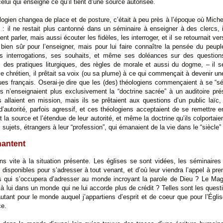
ui qui enseigne ce qu’il tient d’une source autorisée.
logien changea de place et de posture, c’était à peu près à l’époque où Miche
e : il ne restait plus cantonné dans un séminaire à enseigner à des clercs, i
nt parler, mais aussi écouter les fidèles, les interroger, et il se retournait ver
n bien sûr pour l’enseigner, mais pour lui faire connaître la pensée du peupl
es interrogations, ses souhaits, et même ses doléances sur des question
e, des pratiques liturgiques, des règles de morale et aussi du dogme, – il s
ple chrétien, il prêtait sa voix (ou sa plume) à ce qui commençait à devenir un
ues français. Oserai-je dire que les (des) théologiens commençaient à se “sécu
ils n’enseignaient plus exclusivement la “doctrine sacrée” à un auditoire pré
 allaient en mission, mais ils se prêtaient aux questions d’un public laïc,
d’autorité, parfois agressif, et ces théologiens acceptaient de se remettre
 la source et l’étendue de leur autorité, et même la doctrine qu’ils colportaien
 sujets, étrangers à leur “profession”, qui émanaient de la vie dans le “siècle”
hantent
s vite à la situation présente. Les églises se sont vidées, les séminaires 
 disponibles pour s’adresser à tout venant, et d’où leur viendra l’appel à pre
is qui s’occupera d’adresser au monde incroyant la parole de Dieu ? Le Magi
à lui dans un monde qui ne lui accorde plus de crédit ? Telles sont les quest
autant pour le monde auquel j’appartiens d’esprit et de coeur que pour l’Églis
ce.