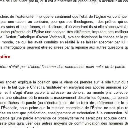
e de Dieu vient par là, qu’il est à chercher au grand large, à accueillir au c
choix de l’extériorité, implique le sentiment que l’état de l’Église va continue
ce pas une raison, au contraire, pour que ses théologiens,– des prêtres qui s
eurs soins et leurs forces, et, d’ailleurs, d’où viendront-ils si elle s’appauvrit 
tuation présente de l’Église une analyse très différente, imputant ses malheur
e l’Action Catholique d’avant Vatican II, avaient développé la théorie et la p
 monde, ce qui les avait conduits en réalité à se laisser absorber par lui :
 interrogations peuvent être éclairées par la réponse aux autres questions q
stère
prêtre n’était pas d’abord l’homme des sacrements mais celui de la parole. T
ès ancien explique la position que je viens de prendre sur le rôle futur du 
ise, le fait que le Christ l’a “instituée” en envoyant ses apôtres annoncer s
le, et il s’agit d’une parole à adresser au dehors, au monde pris collect
ans une situation où le monde a massivement déserté les églises, j’ai pensé 
des tâches de parole (ou d’écriture), est de se tenir de préférence sur le se
 l’Évangile, sous peine que la mission essentielle de l’Église ne soit plus r
ise en tant que prédication, enseignement et exhortation à la conversion.
, parce qu’une parole empreinte de prosélytisme ne serait pas écoutée dan
ne reste plus qu’à user des autres moyens de communication des hommes de