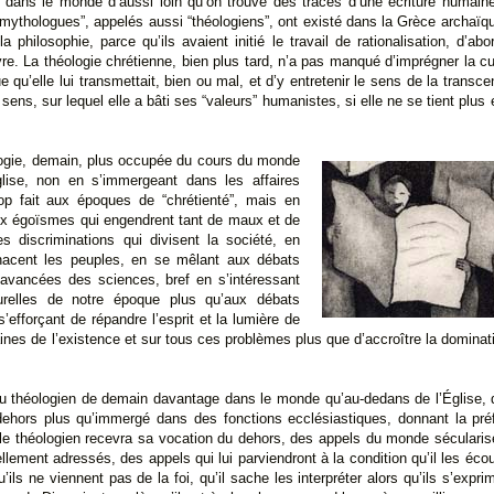
s dans le monde d’aussi loin qu’on trouve des traces d’une écriture humaine
 “mythologues”, appelés aussi “théologiens”, ont existé dans la Grèce archaïqu
a philosophie, parce qu’ils avaient initié le travail de rationalisation, d’ab
re. La théologie chrétienne, bien plus tard, n’a pas manqué d’imprégner la c
qu’elle lui transmettait, bien ou mal, et d’y entretenir le sens de la transcen
 sens, sur lequel elle a bâti ses “valeurs” humanistes, si elle ne se tient plu
ologie, demain, plus occupée du cours du monde
glise, non en s’immergeant dans les affaires
op fait aux époques de “chrétienté”, mais en
x égoïsmes qui engendrent tant de maux et de
s discriminations qui divisent la société, en
nacent les peuples, en se mêlant aux débats
avancées des sciences, bref en s’intéressant
urelles de notre époque plus qu’aux débats
efforçant de répandre l’esprit et la lumière de
ines de l’existence et sur tous ces problèmes plus que d’accroître la dominati
l du théologien de demain davantage dans le monde qu’au-dedans de l’Église, d
 dehors plus qu’immergé dans des fonctions ecclésiastiques, donnant la pré
 le théologien recevra sa vocation du dehors, des appels du monde séculari
ellement adressés, des appels qui lui parviendront à la condition qu’il les écou
ils ne viennent pas de la foi, qu’il sache les interpréter alors qu’ils s’expr