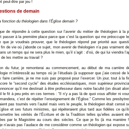
et peut-être par jeu !
uestions de demain
la fonction du théologien dans l’Église demain ?
que de répondre à cette question sur l’avenir du métier de théologien à la p
ait passer à la première place parce que c’est la question qui me préoccupe le
e que je voudrais prouver, que le théologien répond par priorité aux quest
te fin de vie où j’aborde ce sujet, mon avenir de théologien n’a pas vraiment d
ans un temps qui ne sera plus le mien, qu’il s’agit : d’où, de qui lui viendra l’
 de les mettre au travail ?
tion du futur, je remonterai au commencement, au début de ma carrière d
ologie m’intéressât au temps où je l’étudiais (à supposer que j’aie cessé de l
y faire carrière, je ne me suis pas proposé pour l’exercer. Un jour, tout à la fi
ncore le “second cycle” des études ecclésiastiques, mon supérieur provincia
oncer qu’il me destinait à être professeur dans notre faculté (on disait alor
 il le fit à peu près en ces termes : “Il n’y a pas là de quoi vous affoler ni vou
demandera, c’est de répéter l’enseignement de l’Église.” Comme les presbytre
aient pas tournés vers l’autel mais vers le peuple, le théologien était censé s
Église et ses futurs ministres, qui répéteraient plus tard aux fidèles ce qu’il
nsmettre les vérités de l’Écriture et de la Tradition telles qu’elles avaient ét
xées par le Magistère au cours des siècles. Ce que je fis (à ma manière !
je n’avais pas l’audace de me considérer comme un théologien qui expose s