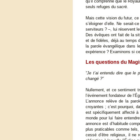
qu’il comprenne que le Royaum
seuls refuges du sacré.
Mais cette vision du futur, ce 
s’éloigner d’elle. Ne serait-
serviteurs ? –, lui réservent l
Des évêques ont fait de la si
et de fidèles, déjà au temps d
la parole évangélique dans le
expérience ? Examinons si ces
Les questions du Magi
“Je t’ai entendu dire que le 
changé ?”
Nullement, et ce sentiment tr
l’événement fondateur de l’Égl
L’annonce relève de la paro
croyantes ; c’est pourquoi, d
est spécifiquement affecté à 
monde pour lui faire entendre
annonce est d’habitude compr
plus praticables comme tels
cessé d’être religieux, il 