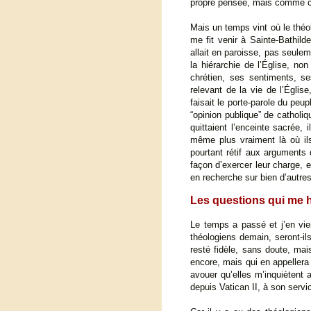
propre pensée, mais comme cel
Mais un temps vint où le théo
me fit venir à Sainte-Bathild
allait en paroisse, pas seuleme
la hiérarchie de l’Église, no
chrétien, ses sentiments, s
relevant de la vie de l’Églis
faisait le porte-parole du peu
“opinion publique” de catholiq
quittaient l’enceinte sacrée, 
même plus vraiment là où ils
pourtant rétif aux arguments 
façon d’exercer leur charge, et
en recherche sur bien d’autres
Les questions qui me 
Le temps a passé et j’en vien
théologiens demain, seront-ils
resté fidèle, sans doute, ma
encore, mais qui en appellera 
avouer qu’elles m’inquiètent 
depuis Vatican II, à son servi