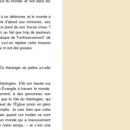
oeur du monde, et non dans les
r à se détériorer, et le monde à
ont d’abord ses ministres, ses
à ce point de ses forces vives ?
s au fait que trop de pasteurs
ratique de “l’enfouissement” de
 va-t-on répéter cette funeste
ui m’ont été posées.
a théologie du prêtre a-t-elle
théologien. Elle est basée sur
on Évangile à travers le monde.
ivement, à des personnes non
que le rôle du théologien, qui
uil de l’Église sinon en plein
emplie. Je sais bien que cette
 Mais quand ces modes ne sont
s un monde qui a massivement
 notre temps, – et c’est une