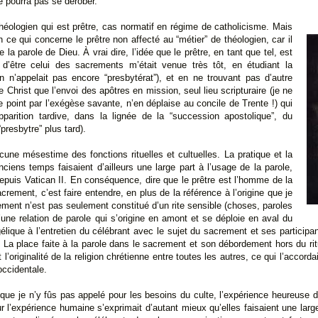
ne pourra pas se dérober.
 théologien qui est prêtre, cas normatif en régime de catholicisme. Mais
 ce qui concerne le prêtre non affecté au “métier” de théologien, car il
la parole de Dieu. À vrai dire, l’idée que le prêtre, en tant que tel, est
d’être celui des sacrements m’était venue très tôt, en étudiant la
n n’appelait pas encore “presbytérat”), et en ne trouvant pas d’autre
e Christ que l’envoi des apôtres en mission, seul lieu scripturaire (je ne
 point par l’exégèse savante, n’en déplaise au concile de Trente !) qui
apparition tardive, dans la lignée de la “succession apostolique”, du
presbytre” plus tard).
cune mésestime des fonctions rituelles et cultuelles. La pratique et la
ciens temps faisaient d’ailleurs une large part à l’usage de la parole,
puis Vatican II. En conséquence, dire que le prêtre est l’homme de la
acrement, c’est faire entendre, en plus de la référence à l’origine que je
rement n’est pas seulement constitué d’un rite sensible (choses, paroles
’une relation de parole qui s’origine en amont et se déploie en aval du
élique à l’entretien du célébrant avec le sujet du sacrement et ses participan
La place faite à la parole dans le sacrement et son débordement hors du rit
 l’originalité de la religion chrétienne entre toutes les autres, ce qui l’accorda
ccidentale.
n que je n’y fûs pas appelé pour les besoins du culte, l’expérience heureuse 
r l’expérience humaine s’exprimait d’autant mieux qu’elles faisaient une large 