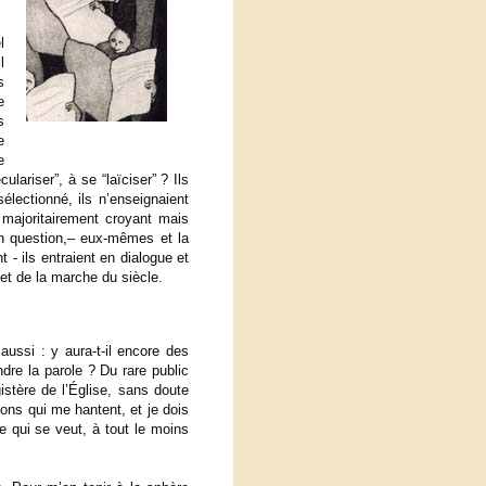
l
l
s
e
s
e
e
lariser”, à se “laïciser” ? Ils
sélectionné, ils n’enseignaient
 majoritairement croyant mais
 en question,– eux-mêmes et la
t - ils entraient en dialogue et
 et de la marche du siècle.
aussi : y aura-t-il encore des
ndre la parole ? Du rare public
stère de l’Église, sans doute
ions qui me hantent, et je dois
e qui se veut, à tout le moins