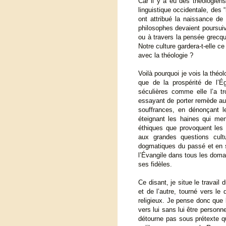
Car il y a eu des théologien
linguistique occidentale, des
ont attribué la naissance de l
philosophes devaient poursuiv
ou à travers la pensée grecque 
Notre culture gardera-t-elle ce
avec la théologie ?
Voilà pourquoi je vois la thé
que de la prospérité de l’É
séculières comme elle l’a tr
essayant de porter remède au
souffrances, en dénonçant le
éteignant les haines qui me
éthiques que provoquent les 
aux grandes questions cult
dogmatiques du passé et en s’
l’Évangile dans tous les doma
ses fidèles.
Ce disant, je situe le travai
et de l’autre, tourné vers le
religieux. Je pense donc que
vers lui sans lui être personn
détourne pas sous prétexte qu’