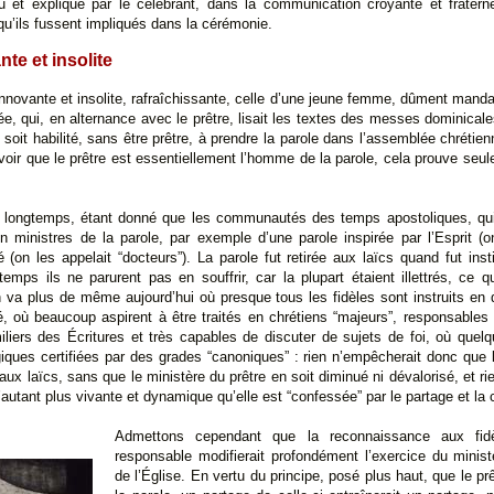
 lu et expliqué par le célébrant, dans la communication croyante et fraternel
qu’ils fussent impliqués dans la cérémonie.
te et insolite
 innovante et insolite, rafraîchissante, celle d’une jeune femme, dûment mand
ée, qui, en alternance avec le prêtre, lisait les textes des messes dominical
it habilité, sans être prêtre, à prendre la parole dans l’assemblée chrétienn
voir que le prêtre est essentiellement l’homme de la parole, cela prouve seule
is longtemps, étant donné que les communautés des temps apostoliques, qui
 ministres de la parole, par exemple d’une parole inspirée par l’Esprit (o
n les appelait “docteurs”). La parole fut retirée aux laïcs quand fut insti
emps ils ne parurent pas en souffrir, car la plupart étaient illettrés, ce qu
n va plus de même aujourd’hui où presque tous les fidèles sont instruits e
é, où beaucoup aspirent à être traités en chrétiens “majeurs”, responsables d
iliers des Écritures et très capables de discuter de sujets de foi, où que
ques certifiées par des grades “canoniques” : rien n’empêcherait donc que l
x laïcs, sans que le ministère du prêtre en soit diminué ni dévalorisé, et rien
t d’autant plus vivante et dynamique qu’elle est “confessée” par le partage et l
Admettons cependant que la reconnaissance aux fid
responsable modifierait profondément l’exercice du minist
de l’Église. En vertu du principe, posé plus haut, que le p