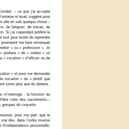
ondot, – ce que j’ai accepté
 Fontaine m’avait suggéré pour
 et elle en sait quelque chose –
s, de fatigues, de tracas, de
n. Si j’ai cependant préféré le
t tout pour éviter de reprendre
s pourraient me faire remarquer
métier » ou « profession ». Je
 « profane » de « métier » un
la « vocation » d’officier ou de
vocation » et pour me demander
 la vocation « du » plutôt que
tant sinon plus que du dedans.
ne m’interroge : la fonction du
d’être celui des sacrements,–
its groupes de croyants.
ouverai, pour ma part, que le
vrai dire, dans l’ordre inverse
e d’indépendance personnelle,