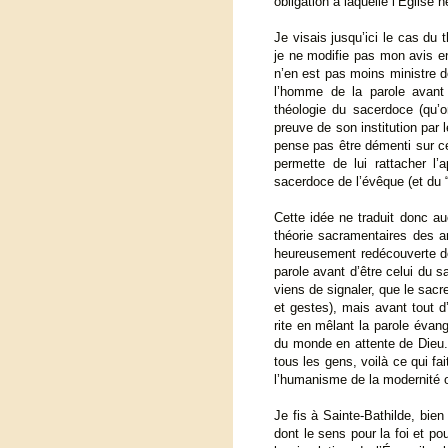
obligation à laquelle l’Église 
Je visais jusqu’ici le cas du
je ne modifie pas mon avis en
n’en est pas moins ministre de 
l’homme de la parole avant 
théologie du sacerdoce (qu’o
preuve de son institution par l
pense pas être démenti sur ce
permette de lui rattacher l’
sacerdoce de l’évêque (et du “
Cette idée ne traduit donc au
théorie sacramentaires des an
heureusement redécouverte de
parole avant d’être celui du s
viens de signaler, que le sac
et gestes), mais avant tout d
rite en mêlant la parole évang
du monde en attente de Dieu. 
tous les gens, voilà ce qui fait
l’humanisme de la modernité o
Je fis à Sainte-Bathilde, bie
dont le sens pour la foi et pou