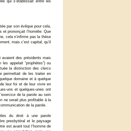
le qui s’établissait entre les
atée par son évêque pour cela,
es et prononçait l’homélie. Que
e, cela n’infirme pas la thèse
ment, mais c’est capital, qu’il
 avaient des présidents mais
n les appelait “prophètes”) ou
tuée la distinction des clercs
i permettait de les traiter en
n quelque domaine et à quelque
e leur foi et de leur vivre en
lques-uns et quelques-unes ont
’exercice de la parole au sein
 ne serait plus profitable à la
a communication de la parole.
èles du droit à une parole
ère presbytéral et le paysage
rêtre est avant tout l’homme de