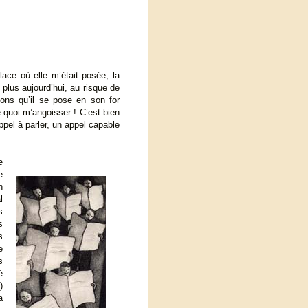
lace où elle m’était posée, la
 plus aujourd’hui, au risque de
ions qu’il se pose en son for
e quoi m’angoisser ! C’est bien
appel à parler, un appel capable
e
e
n
l
s
s
s
e
s
é
)
a