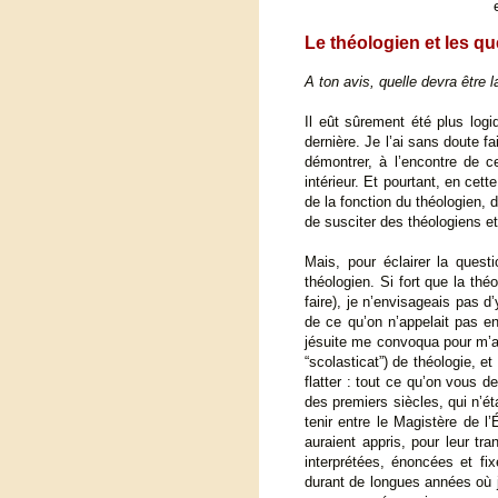
Le théologien et les q
A ton avis, quelle devra être 
Il eût sûrement été plus logi
dernière. Je l’ai sans doute f
démontrer, à l’encontre de c
intérieur. Et pourtant, en cet
de la fonction du théologien, d
de susciter des théologiens et
Mais, pour éclairer la ques
théologien. Si fort que la thé
faire), je n’envisageais pas d’
de ce qu’on n’appelait pas e
jésuite me convoqua pour m’ann
“scolasticat”) de théologie, et
flatter : tout ce qu’on vous 
des premiers siècles, qui n’ét
tenir entre le Magistère de l’
auraient appris, pour leur tra
interprétées, énoncées et fi
durant de longues années où 