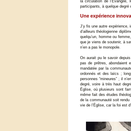
la circulation de l’Évangile,
participants, à quelque degré 
Une expérience innovan
J’y fis une autre expérience,
d’ailleurs théologienne diplôm
quelqu’un, homme ou femme, so
que je viens de soutenir, à sa
n’en a pas le monopole.
On aurait pu le savoir depu
pas de prêtres, abondaient en
mandatée par la communauté (o
ordonnés et des laïcs ; longt
personnes “mineures” ; il n’e
degré, voire à très haut degr
Église, où plusieurs sont fam
même fait des études théologi
de la communauté soit rendu au
vie de l’Église, car la foi es