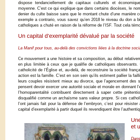
dispose tendanciellement de capitaux culturels et économiq
moyenne. C’est ce qui explique que dans certains diocèses, le no
denier du culte baisse sans que le montant chute d’une manière c
exemple a contrario, vous savez qu’en 2018 le niveau du don a b
catholiques a chuté en raison de la réforme de l’ISF. Tout cela témo
Un capital d’exemplarité dévalué par la société
La Manif pour tous, au-delà des convictions liées à la doctrine soci
Ce mouvement a une histoire et sa composition, au début relativement
en plus limitée à ceux que je qualifie de catholiques observants
catholicité de l’Église et, au-delà, de reconstruire la société franç
action est la famille. C’est en son sein qu’ils estiment pallier la fa
leurs couples résistent mieux au divorce, que l’agencement des s
pensent devoir exercer une autorité sociale et morale en donnant 
l’homoparentalité contribuent directement à saper cette prétenti
disqualifié comme un archaïsme sans valeur propre. Si ces catholi
l’ont jamais fait pour la défense de l’embryon, c’est pour résiste
capital d’exemplarité à partir duquel ils revendiquent être l’authenti
Une
et 
Dans