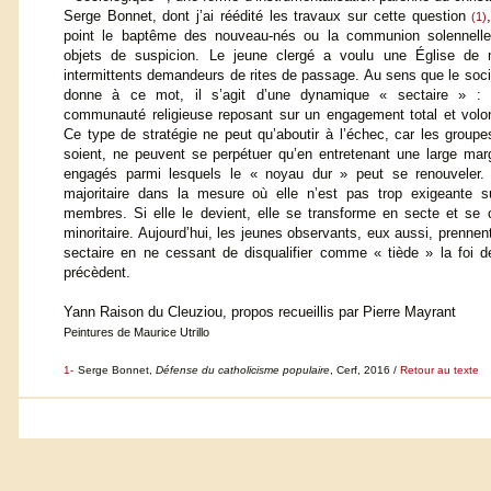
Serge Bonnet, dont j’ai réédité les travaux sur cette question
(1)
point le baptême des nouveau-nés ou la communion solennelle
objets de suspicion. Le jeune clergé a voulu une Église de mi
intermittents demandeurs de rites de passage. Au sens que le soci
donne à ce mot, il s’agit d’une dynamique « sectaire » : l
communauté religieuse reposant sur un engagement total et volo
Ce type de stratégie ne peut qu’aboutir à l’échec, car les groupe
soient, ne peuvent se perpétuer qu’en entretenant une large m
engagés parmi lesquels le « noyau dur » peut se renouveler.
majoritaire dans la mesure où elle n’est pas trop exigeante s
membres. Si elle le devient, elle se transforme en secte et se
minoritaire. Aujourd’hui, les jeunes observants, eux aussi, prennent
sectaire en ne cessant de disqualifier comme « tiède » la foi d
précèdent.
Yann Raison du Cleuziou, propos recueillis par Pierre Mayrant
Peintures de Maurice Utrillo
1-
Serge Bonnet,
Défense du catholicisme populaire
, Cerf, 2016 /
Retour au texte