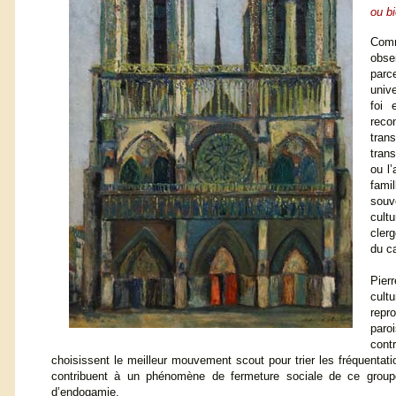
ou b
Comm
obse
parc
unive
foi 
reco
tran
tran
ou l’
fami
souv
cult
cler
du c
Pier
cult
repr
paro
cont
choisissent le meilleur mouvement scout pour trier les fréquentati
contribuent à un phénomène de fermeture sociale de ce groupe
d’endogamie.