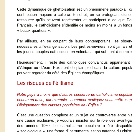
Cette dynamique de ghettoïsation est un phénomène paradoxal, car 
contribution majeure à celle-ci. En effet, en se protégeant d’une
ressource qu’ils peuvent représenter et participent à ce que Dan
Français, le catholicisme s’identifie de moins en moins à un fonds
« beaux quartiers ».
Par ailleurs, en se coupant de leurs contemporains, les observa
nécessaires à l’évangélisation. Les prêtres-ouvriers n’ont jamais
les jeunes couples catholiques en volontariat qui suffiront à comble
Heureusement, il reste des catholiques convaincus appartenant 
d’Afrique ou d’Asie. Eux sont de plain-pied dans la culture popul
peuvent regarder du côté des Églises évangéliques.
Les risques de l’élitisme
Notre pays a moins que d’autres conservé un catholicisme populai
encore en Italie, par exemple : comment expliquez-vous cette « spé
l’éloignement des classes populaires de l’Église ?
C’est une question complexe et un sujet de controverse entre his
une cause exclusive, je voudrais insister sur le rôle des avant-gar
des années 1960. Le catholicisme populaire a été disqual
« sociologique », une forme d’instrumentalisation païenne du chris