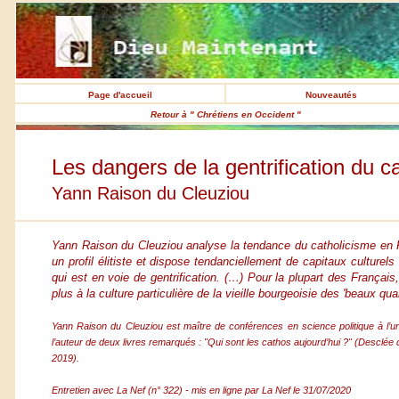
Page d'accueil
Nouveautés
Retour à " Chrétiens en Occident "
Les dangers de la gentrification du c
Yann Raison du Cleuziou
Yann Raison du Cleuziou analyse la tendance du catholicisme en Fra
un profil élitiste et dispose tendanciellement de capitaux cultur
qui est en voie de gentrification. (…) Pour la plupart des França
plus à la culture particulière de la vieille bourgeoisie des 'beaux quar
Yann Raison du Cleuziou est maître de conférences en science politique à l’uni
l’auteur de deux livres remarqués : "Qui sont les cathos aujourd’hui ?" (Desclée 
2019).
Entretien avec La Nef (n° 322) - mis en ligne par La Nef le 31/07/2020