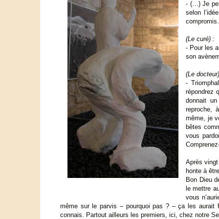
- (…) Je pe
selon l’idé
compromis.
(Le curé) :
- Pour les a
son avènem
(Le docteur)
- Triompha
répondrez 
donnait un
reproche, 
même, je vo
bêtes comme
vous pardon
Comprenez
Après vingt 
honte à être
Bon Dieu de
le mettre au
vous n’auri
même sur le parvis – pourquoi pas ? – ça les aurait fa
connais. Partout ailleurs les premiers, ici, chez notre S