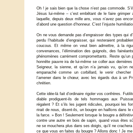
Oh ! je sais bien que la chose n’est pas commode. S’il
Jésus lui-même – c’est embêtant de le faire grimper 
laquelle, depuis deux mille ans, vous n’avez pas encor
d’abord une question d’honneur. C’est l’injuste humiliati
On ne vous demande pas d’engraisser des types qui d’ai
perdu l’habitude d’engraisser, qui resteraient proba
coucous. Et même on veut bien admettre, à la rigu
convenances, l’élimination des guignols, des fainéant
phénomènes carrément compromettants. Reste qu’un pa
honnête pauvre ira de lui-même se coller aux dernière
Seigneur, la sienne, et qu’on n’a jamais vu, qu’on n
empanaché comme un corbillard, le venir chercher 
l’amener dans le chœur, avec les égards dus à un Pr
chrétien.
Cette idée-là fait d’ordinaire rigoler vos confrères. Futil
diable prodiguent-ils de tels hommages aux Puissan
régalent ? Et s’ils les jugent ridicules, pourquoi les fo
rirait de nous, disent-ils, un bougre en haillons dans le
la farce. » Bon ! Seulement lorsque le bougre a définit
contre une autre en bois de sapin, quand vous êtes sû
ne se mouchera plus dans ses doigts, qu’il ne crachera 
ce que vous en faites du bougre ? Allons donc ! Je m