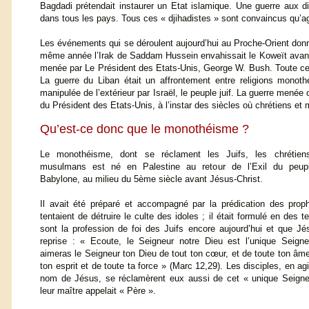
Bagdadi prétendait instaurer un Etat islamique. Une guerre aux di
dans tous les pays. Tous ces « djihadistes » sont convaincus qu’ag
Les événements qui se déroulent aujourd’hui au Proche-Orient donn
même année l’Irak de Saddam Hussein envahissait le Koweït avant d
menée par Le Président des Etats-Unis, George W. Bush. Toute cette
La guerre du Liban était un affrontement entre religions monothé
manipulée de l’extérieur par Israël, le peuple juif. La guerre mené
du Président des Etats-Unis, à l’instar des siècles où chrétiens 
Qu’est-ce donc que le monothéisme ?
Le monothéisme, dont se réclament les Juifs, les chrétien
musulmans est né en Palestine au retour de l’Exil du peupl
Babylone, au milieu du 5ème siècle avant Jésus-Christ.
Il avait été préparé et accompagné par la prédication des prop
tentaient de détruire le culte des idoles ; il était formulé en des 
sont la profession de foi des Juifs encore aujourd’hui et que Jé
reprise : « Ecoute, le Seigneur notre Dieu est l’unique Seigne
aimeras le Seigneur ton Dieu de tout ton cœur, et de toute ton âme
ton esprit et de toute ta force » (Marc 12,29). Les disciples, en ag
nom de Jésus, se réclamèrent eux aussi de cet « unique Seigne
leur maître appelait « Père ».