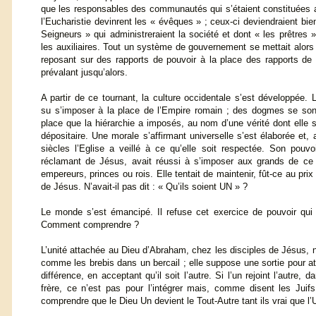
que les responsables des communautés qui s’étaient constituées 
l’Eucharistie devinrent les « évêques » ; ceux-ci deviendraient bien
Seigneurs » qui administreraient la société et dont « les prêtres »
les auxiliaires. Tout un système de gouvernement se mettait alors
reposant sur des rapports de pouvoir à la place des rapports de f
prévalant jusqu’alors.
A partir de ce tournant, la culture occidentale s’est développée. L
su s’imposer à la place de l’Empire romain ; des dogmes se so
place que la hiérarchie a imposés, au nom d’une vérité dont elle s’
dépositaire. Une morale s’affirmant universelle s’est élaborée et, a
siècles l’Eglise a veillé à ce qu’elle soit respectée. Son pouvo
réclamant de Jésus, avait réussi à s’imposer aux grands de ce
empereurs, princes ou rois. Elle tentait de maintenir, fût-ce au prix
de Jésus. N’avait-il pas dit : « Qu’ils soient UN » ?
Le monde s’est émancipé. Il refuse cet exercice de pouvoir qui s
Comment comprendre ?
L’unité attachée au Dieu d’Abraham, chez les disciples de Jésus, 
comme les brebis dans un bercail ; elle suppose une sortie pour at
différence, en acceptant qu’il soit l’autre. Si l’un rejoint l’autre
frère, ce n’est pas pour l’intégrer mais, comme disent les Juifs
comprendre que le Dieu Un devient le Tout-Autre tant ils vrai que l’