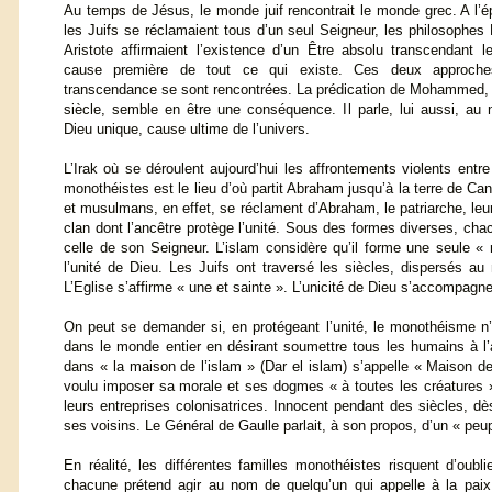
Au temps de Jésus, le monde juif rencontrait le monde grec. A l’
les Juifs se réclamaient tous d’un seul Seigneur, les philosophes 
Aristote affirmaient l’existence d’un Être absolu transcendant 
cause première de tout ce qui existe. Ces deux approch
transcendance se sont rencontrées. La prédication de Mohammed
siècle, semble en être une conséquence. Il parle, lui aussi, au
Dieu unique, cause ultime de l’univers.
L’Irak où se déroulent aujourd’hui les affrontements violents entre 
monothéistes est le lieu d’où partit Abraham jusqu’à la terre de Can
et musulmans, en effet, se réclament d’Abraham, le patriarche, le
clan dont l’ancêtre protège l’unité. Sous des formes diverses, cha
celle de son Seigneur. L’islam considère qu’il forme une seule «
l’unité de Dieu. Les Juifs ont traversé les siècles, dispersés au
L’Eglise s’affirme « une et sainte ». L’unicité de Dieu s’accompagne
On peut se demander si, en protégeant l’unité, le monothéisme n’
dans le monde entier en désirant soumettre tous les humains à l’a
dans « la maison de l’islam » (Dar el islam) s’appelle « Maison de l
voulu imposer sa morale et ses dogmes « à toutes les créatures »
leurs entreprises colonisatrices. Innocent pendant des siècles, dès
ses voisins. Le Général de Gaulle parlait, à son propos, d’un « peu
En réalité, les différentes familles monothéistes risquent d’oubl
chacune prétend agir au nom de quelqu’un qui appelle à la pai