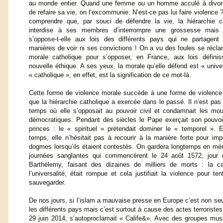
au monde entier. Quand une femme ou un homme acculé à divorc
de refaire sa vie, on l’excommunie. N’est-ce pas lui faire violence 
comprendre que, par souci de défendre la vie, la hiérarchie c
interdise à ses membres d’interrompre une grossesse mais 
s’oppose-t-elle aux lois des différents pays qui ne partagent
manières de voir ni ses convictions ! On a vu des foules se récla
morale catholique pour s’opposer, en France, aux lois définis
nouvelle éthique. A ses yeux, la morale qu’elle défend est « univer
« catholique », en effet, est la signification de ce mot-là.
Cette forme de violence morale succède à une forme de violence 
que la hiérarchie catholique a exercée dans le passé. Il n’est pas s
temps où elle s’opposait au pouvoir civil et condamnait les m
démocratiques. Pendant des siècles le Pape exerçait son pouvoi
princes : le « spirituel » prétendait dominer le « temporel »
temps, elle n’hésitait pas à recourir à la manière forte pour im
dogmes lorsqu’ils étaient contestés. On gardera longtemps en mé
journées sanglantes qui commencèrent le 24 août 1572, jour 
Barthélemy, faisant des dizaines de milliers de morts : la cat
l’universalité, était rompue et cela justifiait la violence pour ten
sauvegarder.
De nos jours, si l’islam a mauvaise presse en Europe c’est non se
les différents pays mais c’est surtout à cause des actes terroristes
29 juin 2014, s’autoproclamait « Calife&». Avec des groupes mus