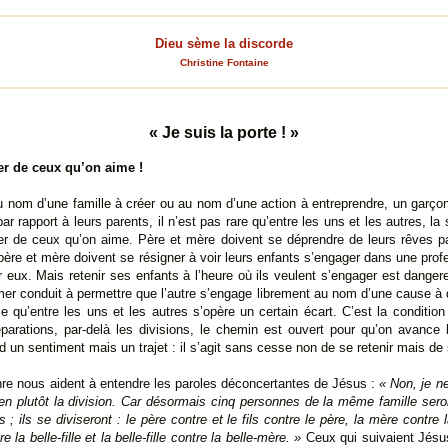
Dieu sème la discorde
Christine Fontaine
« Je suis la porte ! »
er de ceux qu’on aime !
 nom d’une famille à créer ou au nom d’une action à entreprendre, un garçon 
ar rapport à leurs parents, il n’est pas rare qu’entre les uns et les autres, la 
arer de ceux qu’on aime. Père et mère doivent se déprendre de leurs rêves p
e ; père et mère doivent se résigner à voir leurs enfants s’engager dans une prof
r eux. Mais retenir ses enfants à l’heure où ils veulent s’engager est dangere
imer conduit à permettre que l’autre s’engage librement au nom d’une cause à
e qu’entre les uns et les autres s’opère un certain écart. C’est la condition 
parations, par-delà les divisions, le chemin est ouvert pour qu’on avance 
d un sentiment mais un trajet : il s’agit sans cesse non de se retenir mais de 
nre nous aident à entendre les paroles déconcertantes de Jésus :
« Non, je n
ien plutôt la division. Car désormais cinq personnes de la même famille seron
; ils se diviseront : le père contre et le fils contre le père, la mère contre la 
 la belle-fille et la belle-fille contre la belle-mère. »
Ceux qui suivaient Jésus