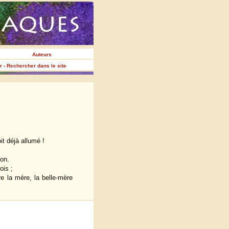
Auteurs
er - Rechercher dans le site
it déjà allumé !
ion.
ois ;
ntre la mère, la belle-mère