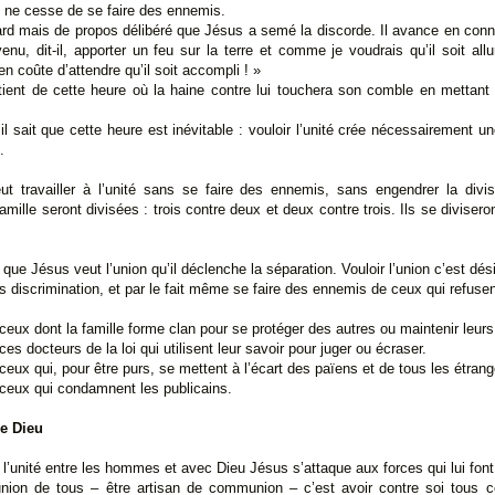
, ne cesse de se faire des ennemis.
ard mais de propos délibéré que Jésus a semé la discorde. Il avance en co
enu, dit-il, apporter un feu sur la terre et comme je voudrais qu’il soit al
 coûte d’attendre qu’il soit accompli ! »
ent de cette heure où la haine contre lui touchera son comble en mettant
il sait que cette heure est inévitable : vouloir l’unité crée nécessairement un
.
ut travailler à l’unité sans se faire des ennemis, sans engendrer la divi
lle seront divisées : trois contre deux et deux contre trois. Ils se diviseront
ue Jésus veut l’union qu’il déclenche la séparation. Vouloir l’union c’est dési
discrimination, et par le fait même se faire des ennemis de ceux qui refusen
 ceux dont la famille forme clan pour se protéger des autres ou maintenir leurs
ces docteurs de la loi qui utilisent leur savoir pour juger ou écraser.
 ceux qui, pour être purs, se mettent à l’écart des païens et de tous les étrang
e ceux qui condamnent les publicains.
de Dieu
r l’unité entre les hommes et avec Dieu Jésus s’attaque aux forces qui lui font
’union de tous – être artisan de communion – c’est avoir contre soi tous c