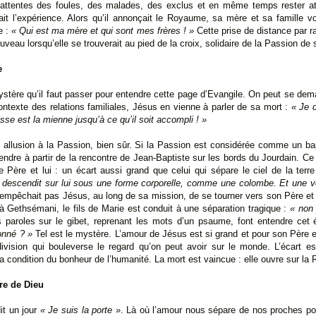
 attentes des foules, des malades, des exclus et en même temps rester at
it l’expérience. Alors qu’il annonçait le Royaume, sa mère et sa famille vo
e :
« Qui est ma mère et qui sont mes frères ! »
Cette prise de distance par r
uveau lorsqu’elle se trouverait au pied de la croix, solidaire de la Passion de s
e
mystère qu’il faut passer pour entendre cette page d’Evangile. On peut se d
contexte des relations familiales, Jésus en vienne à parler de sa mort :
« Je d
sse est la mienne jusqu’à ce qu’il soit accompli ! »
allusion à la Passion, bien sûr. Si la Passion est considérée comme un b
rendre à partir de la rencontre de Jean-Baptiste sur les bords du Jourdain. Ce
e Père et lui : un écart aussi grand que celui qui sépare le ciel de la terr
int descendit sur lui sous une forme corporelle, comme une colombe. Et une voi
empêchait pas Jésus, au long de sa mission, de se tourner vers son Père et 
à Gethsémani, le fils de Marie est conduit à une séparation tragique :
« non
 paroles sur le gibet, reprenant les mots d’un psaume, font entendre cet 
onné ? »
Tel est le mystère. L’amour de Jésus est si grand et pour son Père et 
division qui bouleverse le regard qu’on peut avoir sur le monde. L’écart es
la condition du bonheur de l’humanité. La mort est vaincue : elle ouvre sur la 
re de Dieu
it un jour
« Je suis la porte »
. Là où l’amour nous sépare de nos proches p