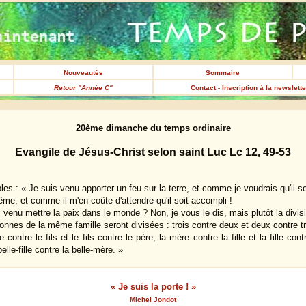
Nouveautés
Sommaire
Retour "Année C"
Contact - Inscription à la newslett
20ème dimanche du temps ordinaire
Evangile de Jésus-Christ selon saint Luc Lc 12, 49-53
les : « Je suis venu apporter un feu sur la terre, et comme je voudrais qu'il so
ême, et comme il m'en coûte d'attendre qu'il soit accompli !
venu mettre la paix dans le monde ? Non, je vous le dis, mais plutôt la divis
nnes de la même famille seront divisées : trois contre deux et deux contre tr
e contre le fils et le fils contre le père, la mère contre la fille et la fille co
 belle-fille contre la belle-mère. »
« Je suis la porte ! »
Michel Jondot