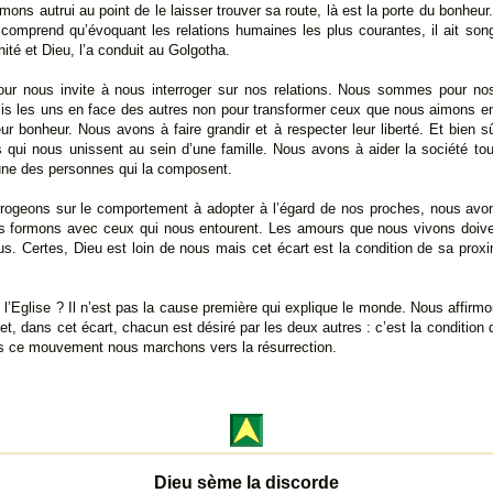
imons autrui au point de le laisser trouver sa route, là est la porte du bonheu
comprend qu’évoquant les relations humaines les plus courantes, il ait s
nité et Dieu, l’a conduit au Golgotha.
 jour nous invite à nous interroger sur nos relations. Nous sommes pour n
s les uns en face des autres non pour transformer ceux que nous aimons en
r bonheur. Nous avons à faire grandir et à respecter leur liberté. Et bien 
 qui nous unissent au sein d’une famille. Nous avons à aider la société tou
une des personnes qui la composent.
rogeons sur le comportement à adopter à l’égard de nos proches, nous avo
formons avec ceux qui nous entourent. Les amours que nous vivons doivent
s. Certes, Dieu est loin de nous mais cet écart est la condition de sa proximi
 l’Eglise ? Il n’est pas la cause première qui explique le monde. Nous affirmon
et, dans cet écart, chacun est désiré par les deux autres : c’est la condition
ns ce mouvement nous marchons vers la résurrection.
Dieu sème la discorde