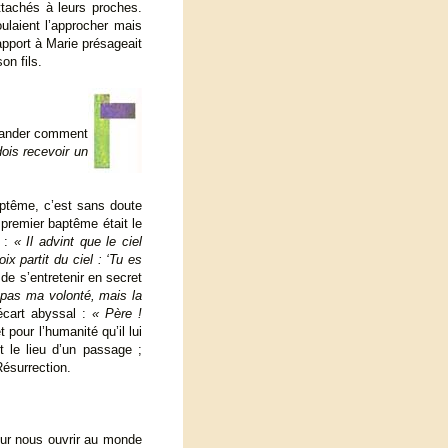
tachés à leurs proches.
ulaient l’approcher mais
apport à Marie présageait
on fils.
emander comment
ois recevoir un
aptême, c’est sans doute
 premier baptême était le
e :
« Il advint que le ciel
x partit du ciel : ‘Tu es
de s’entretenir en secret
 pas ma volonté, mais la
écart abyssal :
« Père !
pour l’humanité qu’il lui
t le lieu d’un passage ;
Résurrection.
our nous ouvrir au monde