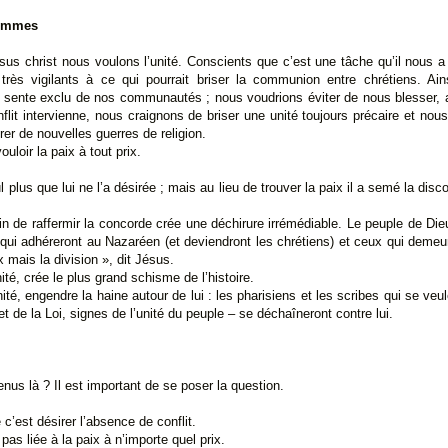
hommes
sus christ nous voulons l’unité. Conscients que c’est une tâche qu’il nous a
ès vigilants à ce qui pourrait briser la communion entre chrétiens. Ai
 sente exclu de nos communautés ; nous voudrions éviter de nous blesser, a
lit intervienne, nous craignons de briser une unité toujours précaire et no
rer de nouvelles guerres de religion.
ouloir la paix à tout prix.
l plus que lui ne l’a désirée ; mais au lieu de trouver la paix il a semé la d
oin de raffermir la concorde crée une déchirure irrémédiable. Le peuple de Di
qui adhéreront au Nazaréen (et deviendront les chrétiens) et ceux qui demeur
 mais la division », dit Jésus.
té, crée le plus grand schisme de l’histoire.
té, engendre la haine autour de lui : les pharisiens et les scribes qui se veu
t de la Loi, signes de l’unité du peuple – se déchaîneront contre lui.
 là ? Il est important de se poser la question.
 c’est désirer l’absence de conflit.
 pas liée à la paix à n’importe quel prix.