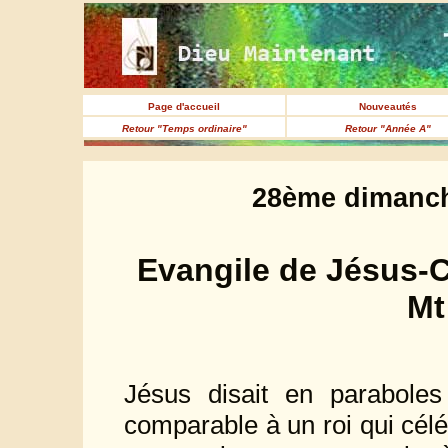
Page d'accueil
Nouveautés
Retour "Temps ordinaire"
Retour "Année A"
28ème dimanch
Evangile de Jésus-C
Mt
Jésus disait en parabol
comparable à un roi qui céléb