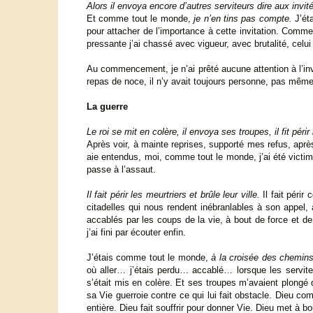
Alors il envoya encore d’autres serviteurs dire aux inv
Et comme tout le monde,
je n’en tins pas compte.
J’ét
pour attacher de l’importance à cette invitation. Comme 
pressante j’ai chassé avec vigueur, avec brutalité, celui
Au commencement, je n’ai prêté aucune attention à l’invit
repas de noce, il n’y avait toujours personne, pas même
La guerre
Le roi se mit en colère, il envoya ses troupes, il fit périr 
Après voir, à mainte reprises, supporté mes refus, apr
aie entendus, moi, comme tout le monde, j’ai été victim
passe à l’assaut.
Il fait périr les meurtriers et brûle leur ville.
Il fait périr
citadelles qui nous rendent inébranlables à son appel,
accablés par les coups de la vie, à bout de force et 
j’ai fini par écouter enfin.
J’étais comme tout le monde,
à la croisée des chemin
où aller… j’étais perdu… accablé… lorsque les serviteu
s’était mis en colère. Et ses troupes m’avaient plongé 
sa Vie guerroie contre ce qui lui fait obstacle. Dieu co
entière. Dieu fait souffrir pour donner Vie. Dieu met à b