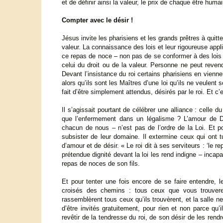
et de définir ainsi la valeur, le prix de chaque être humai
Compter avec le désir !
Jésus invite les pharisiens et les grands prêtres à quitt
valeur. La connaissance des lois et leur rigoureuse applicat
ce repas de noce – non pas de se conformer à des lois m
celui du droit ou de la valeur. Personne ne peut revendi
Devant l’insistance du roi certains pharisiens en viennen
alors qu’ils sont les Maîtres d’une loi qu’ils ne veulent 
fait d’être simplement attendus, désirés par le roi. Et c
Il s’agissait pourtant de célébrer une alliance : celle 
que l’enfermement dans un légalisme ? L’amour de Dieu
chacun de nous – n’est pas de l’ordre de la Loi. Et pour
subsister de leur domaine. Il extermine ceux qui ont tu
d’amour et de désir. « Le roi dit à ses serviteurs : ‘le 
prétendue dignité devant la loi les rend indigne – incapa
repas de noces de son fils.
Et pour tenter une fois encore de se faire entendre, l
croisés des chemins : tous ceux que vous trouverez
rassemblèrent tous ceux qu’ils trouvèrent, et la salle n
d’être invités gratuitement, pour rien et non parce qu’il
revêtir de la tendresse du roi, de son désir de les rendr