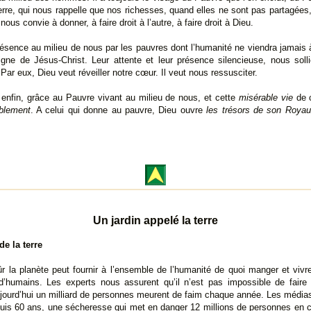
erre, qui nous rappelle que nos richesses, quand elles ne sont pas partagées,
ous convie à donner, à faire droit à l’autre, à faire droit à Dieu.
résence au milieu de nous par les pauvres dont l’humanité ne viendra jamais 
 signe de Jésus-Christ. Leur attente et leur présence silencieuse, nous soll
Par eux, Dieu veut réveiller notre cœur. Il veut nous ressusciter.
enfin, grâce au Pauvre vivant au milieu de nous, et cette
misérable vie
de c
ablement
. A celui qui donne au pauvre, Dieu ouvre
les trésors de son Roya
Un jardin appelé la terre
de la terre
r la planète peut fournir à l’ensemble de l’humanité de quoi manger et vivr
 d’humains. Les experts nous assurent qu’il n’est pas impossible de fair
aujourd’hui un milliard de personnes meurent de faim chaque année. Les médias
epuis 60 ans, une sécheresse qui met en danger 12 millions de personnes en 