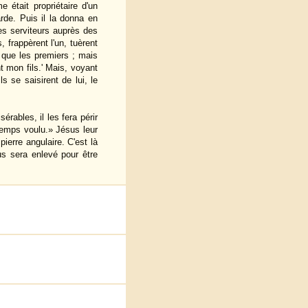
était propriétaire d'un
arde. Puis il la donna en
es serviteurs auprès des
, frappèrent l'un, tuèrent
x que les premiers ; mais
nt mon fils.' Mais, voyant
Ils se saisirent de lui, le
rables, il les fera périr
 temps voulu.» Jésus leur
pierre angulaire. C'est là
us sera enlevé pour être