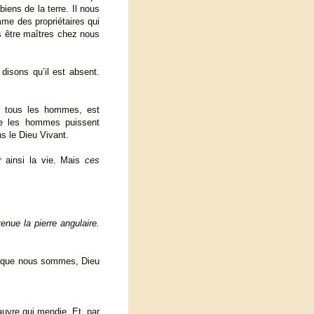
iens de la terre. Il nous
mme des propriétaires qui
s être maîtres chez nous
isons qu’il est absent.
ir tous les hommes, est
ue les hommes puissent
ns le Dieu Vivant.
 ainsi la vie. Mais
ces
enue la pierre angulaire.
s que nous sommes, Dieu
auvre qui mendie. Et, par