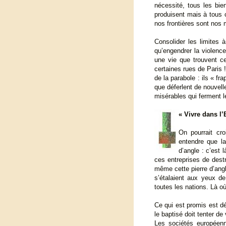
nécessité, tous les bi
produisent mais à tous c
nos frontières sont nos 
Consolider les limites à
qu’engendrer la violenc
une vie que trouvent ce
certaines rues de Paris !
de la parabole : ils « fr
que déferlent de nouvelle
misérables qui ferment l
« Vivre dans l
On pourrait cro
entendre que la
d’angle : c’est
ces entreprises de destr
même cette pierre d’angle
s’étalaient aux yeux d
toutes les nations. Là o
Ce qui est promis est d
le baptisé doit tenter de 
Les sociétés européenn