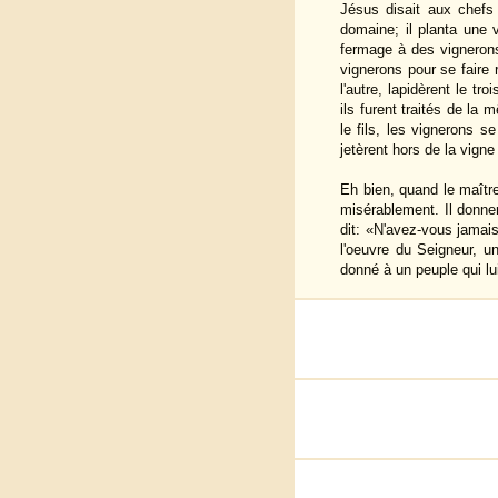
Jésus disait aux chefs
domaine; il planta une v
fermage à des vignerons
vignerons pour se faire r
l'autre, lapidèrent le t
ils furent traités de la 
le fils, les vignerons se 
jetèrent hors de la vigne 
Eh bien, quand le maître
misérablement. Il donner
dit: «N'avez-vous jamais 
l'oeuvre du Seigneur, u
donné à un peuple qui lui