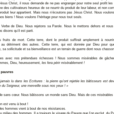
ésus Christ, il nous demande de ne pas engranger pour notre seul profit les b
me des cultivateurs heureux de se nourrir du produit de leur labeur, et non co
 produit leur appartient. Mais nous n’écoutons pas Jésus Christ. Nous voulon
 nos biens ! Nous voulons l’héritage pour nous tout seuls.
 Verbe de Dieu. Nous rejetons sa Parole. Nous le mettons dehors et nous d
 disons qu’il est parti.
 fruits de mort. Cette terre, dont le produit suffirait amplement à nourr
s au détriment des autres. Cette terre, qui est donnée par Dieu pour q
, sa sollicitude et sa bienveillance est un terrain de guerre dont nous chasso
s avec nos prétendues richesses ! Nous sommes misérables de gâcher
mmes, Dieu, heureusement,
les fera périr misérablement !
s pauvres
amais lu dans les Ecritures : la pierre qu’ont rejetée les bâtisseurs est dev
e du Seigneur, une merveille sous nos yeux ! »
e sans cœur. Nous bâtissons un monde sans Dieu. Mais de ces misérable
en est venu à bout !
 des hommes vient à bout de nos résistances.
au milieu des hommes. Il a toujours le visage du Pauvre que l’on exclut, du P