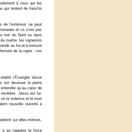
eulement à ceux qui les
x qui tentent de franchir
s de l’extérieur, ne peut
terranée et ce n’est pas
e la mer du Nord ou dans
s du maître, les vignerons
grandir au fur-et-à-mesure
histoire de la vigne : ces
éalité l’Evangile laisse
rs est devenue la pierre
nt entendre qu’au cœur de
 révélées. Jésus est lui-
 où la violence et la mort
alem nouvelle ouverte à
eplient sur elles-mêmes,
e a eu naguère la force