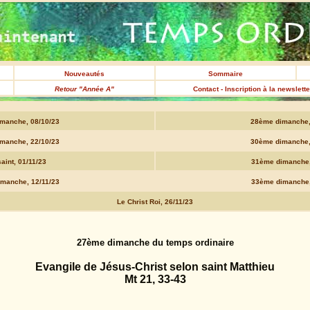
Nouveautés
Sommaire
Retour "Année A"
Contact - Inscription à la newslett
manche, 08/10/23
28ème dimanche,
manche, 22/10/23
30ème dimanche,
aint, 01/11/23
31ème dimanche,
manche, 12/11/23
33ème dimanche,
Le Christ Roi, 26/11/23
27ème dimanche du temps ordinaire
Evangile de Jésus-Christ selon saint Matthieu
Mt 21, 33-43