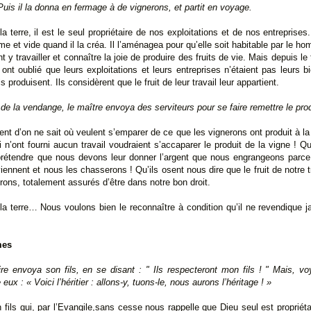
Puis il la donna en fermage à de vignerons, et partit en voyage.
la terre, il est le seul propriétaire de nos exploitations et de nos entreprises
rme et vide quand il la créa. Il l’aménagea pour qu’elle soit habitable par le 
y travailler et connaître la joie de produire des fruits de vie. Mais depuis 
t oublié que leurs exploitations et leurs entreprises n’étaient pas leurs bi
s produisent. Ils considèrent que le fruit de leur travail leur appartient.
e la vendange, le maître envoya des serviteurs pour se faire remettre le prod
ent d’on ne sait où veulent s’emparer de ce que les vignerons ont produit à la 
 n’ont fourni aucun travail voudraient s’accaparer le produit de la vigne ! Qu
 prétendre que nous devons leur donner l’argent que nous engrangeons parc
viennent et nous les chasserons ! Qu’ils osent nous dire que le fruit de notre 
rons, totalement assurés d’être dans notre bon droit.
 la terre… Nous voulons bien le reconnaître à condition qu’il ne revendique 
mes
ire envoya son fils, en se disant : " Ils respecteront mon fils ! " Mais, voy
eux : « Voici l’héritier : allons-y, tuons-le, nous aurons l’héritage ! »
fils qui, par l’Evangile,sans cesse nous rappelle que Dieu seul est propriéta