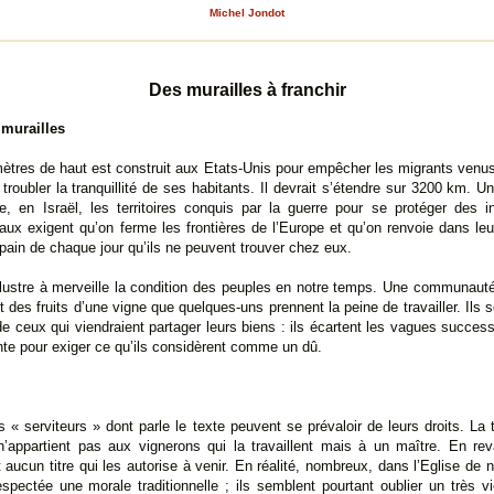
Michel Jondot
Des murailles à franchir
 murailles
ètres de haut est construit aux Etats-Unis pour empêcher les migrants venu
troubler la tranquillité de ses habitants. Il devrait s’étendre sur 3200 km. U
 en Israël, les territoires conquis par la guerre pour se protéger des in
aux exigent qu’on ferme les frontières de l’Europe et qu’on renvoie dans le
pain de chaque jour qu’ils ne peuvent trouver chez eux.
llustre à merveille la condition des peuples en notre temps. Une communauté 
it des fruits d’une vigne que quelques-uns prennent la peine de travailler. Ils
de ceux qui viendraient partager leurs biens : ils écartent les vagues succes
nte pour exiger ce qu’ils considèrent comme un dû.
s « serviteurs » dont parle le texte peuvent se prévaloir de leurs droits. La t
 n’appartient pas aux vignerons qui la travaillent mais à un maître. En re
t aucun titre qui les autorise à venir. En réalité, nombreux, dans l’Eglise de 
espectée une morale traditionnelle ; ils semblent pourtant oublier un très 