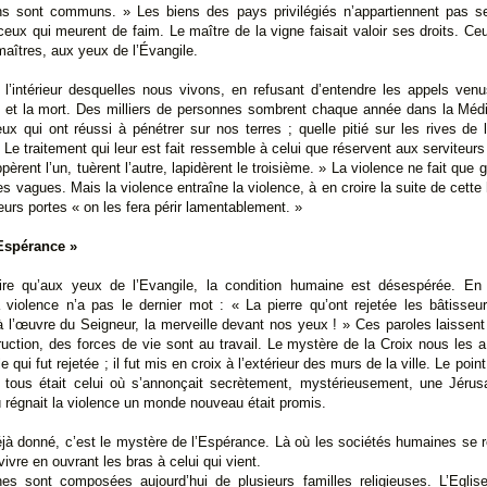
ens sont communs. » Les biens des pays privilégiés n’appartiennent pas s
eux qui meurent de faim. Le maître de la vigne faisait valoir ses droits. Ceu
maîtres, aux yeux de l’Évangile.
 l’intérieur desquelles nous vivons, en refusant d’entendre les appels venu
e et la mort. Des milliers de personnes sombrent chaque année dans la Médi
ux qui ont réussi à pénétrer sur nos terres ; quelle pitié sur les rives d
 Le traitement qui leur est fait ressemble à celui que réservent aux serviteur
appèrent l’un, tuèrent l’autre, lapidèrent le troisième. » La violence ne fait que 
s vagues. Mais la violence entraîne la violence, à en croire la suite de cette 
eurs portes « on les fera périr lamentablement. »
’Espérance »
ire qu’aux yeux de l’Evangile, la condition humaine est désespérée. En r
 violence n’a pas le dernier mot : « La pierre qu’ont rejetée les bâtisseu
 là l’œuvre du Seigneur, la merveille devant nos yeux ! » Ces paroles laisse
uction, des forces de vie sont au travail. Le mystère de la Croix nous les a
 qui fut rejetée ; il fut mis en croix à l’extérieur des murs de la ville. Le point
e tous était celui où s’annonçait secrètement, mystérieusement, une Jérus
ù régnait la violence un monde nouveau était promis.
éjà donné, c’est le mystère de l’Espérance. Là où les sociétés humaines se r
vivre en ouvrant les bras à celui qui vient.
es sont composées aujourd’hui de plusieurs familles religieuses. L’Eglis