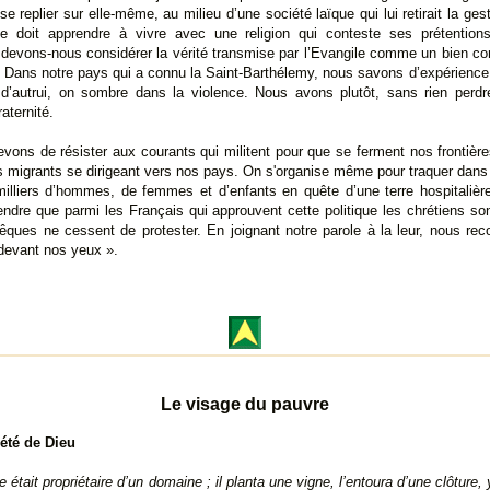
e replier sur elle-même, au milieu d’une société laïque qui lui retirait la ges
lle doit apprendre à vivre avec une religion qui conteste ses prétentions
 devons-nous considérer la vérité transmise par l’Evangile comme un bien co
? Dans notre pays qui a connu la Saint-Barthélemy, nous savons d’expérience
s d’autrui, on sombre dans la violence. Nous avons plutôt, sans rien perd
aternité.
vons de résister aux courants qui militent pour que se ferment nos frontièr
s migrants se dirigeant vers nos pays. On s'organise même pour traquer dan
milliers d’hommes, de femmes et d’enfants en quête d’une terre hospitalière
prendre que parmi les Français qui approuvent cette politique les chrétiens s
êques ne cessent de protester. En joignant notre parole à la leur, nous re
 devant nos yeux ».
Le visage du pauvre
été de Dieu
tait propriétaire d’un domaine ; il planta une vigne, l’entoura d’une clôture,