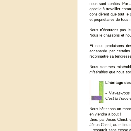
nous sont confiés. Par J
appelle à travailler com
considèrent que tout le
et propriétaires de tous
Nous n’écoutons pas le
Nous le chassons et nous
Et nous produisons des
accaparée par certain
reconnaître sa tendresse
Nous sommes misérable
misérables
que nous so
L'héritage de
« N’avez-vous j
C’est là l’œuvr
Nous bâtissons un mond
en viendra à bout !
Dieu, par Jésus Christ, 
Jésus Christ, au milieu
Il ressurgit sans cesse 