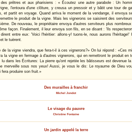
 des prêtres et aux pharisiens : « Écoutez une autre parabole : Un homme 
igne, l'entoura d'une clôture, y creusa un pressoir et y bâtit une tour de g
, et partit en voyage. Quand arriva le moment de la vendange, il envoya s
emettre le produit de la vigne. Mais les vignerons se saisirent des serviteurs
roisième. De nouveau, le propriétaire envoya d'autres serviteurs plus nombreu
même façon. Finalement, il leur envoya son fils, en se disant : 'Ils respectero
dirent entre eux: 'Voici l'héritier: allons-y! tuons-le, nous aurons l'héritage!' 
et le tuèrent.
 de la vigne viendra, que fera-t-il à ces vignerons?» On lui répond : «Ces misé
a la vigne en fermage à d'autres vignerons, qui en remettront le produit en
lu dans les Écritures: La pierre qu'ont rejetée les bâtisseurs est devenue la 
ne merveille sous nos yeux! Aussi, je vous le dis: Le royaume de Dieu vo
 fera produire son fruit.»
Des murailles à franchir
Michel Jondot
Le visage du pauvre
Christine Fontaine
Un jardin appelé la terre