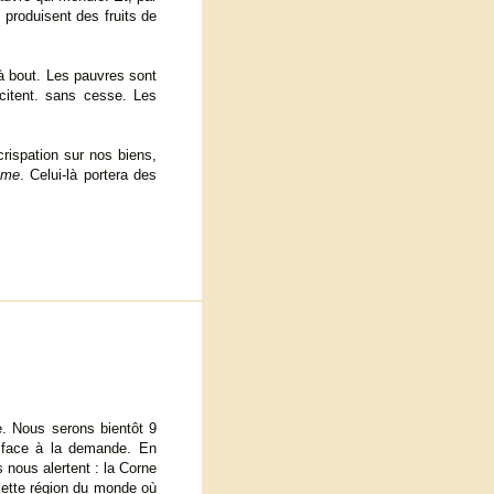
 produisent des fruits de
à bout. Les pauvres sont
icitent. sans cesse. Les
rispation sur nos biens,
ume
. Celui-là portera des
e. Nous serons bientôt 9
e face à la demande. En
 nous alertent : la Corne
cette région du monde où