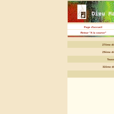
Page d'accueil
Retour "A la source"
27ème di
29ème di
Touss
32ème di