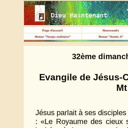
Page d'accueil
Nouveautés
Retour "Temps ordinaire"
Retour "Année A"
32ème dimanch
Evangile de Jésus-C
Mt
Jésus parlait à ses disciples 
: «Le Royaume des cieux se