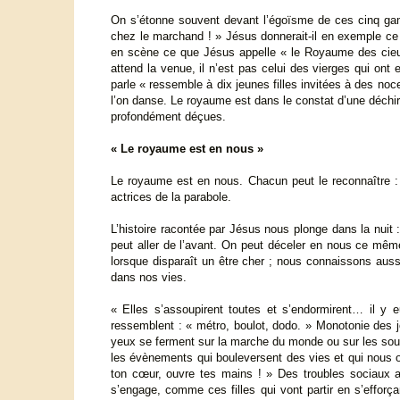
On s’étonne souvent devant l’égoïsme de ces cinq gam
chez le marchand ! » Jésus donnerait-il en exemple ce 
en scène ce que Jésus appelle « le Royaume des cieux
attend la venue, il n’est pas celui des vierges qui ont
parle « ressemble à dix jeunes filles invitées à des no
l’on danse. Le royaume est dans le constat d’une déchirur
profondément déçues.
« Le royaume est en nous »
Le royaume est en nous. Chacun peut le reconnaître :
actrices de la parabole.
L’histoire racontée par Jésus nous plonge dans la nuit :
peut aller de l’avant. On peut déceler en nous ce même
lorsque disparaît un être cher ; nous connaissons aussi
dans nos vies.
« Elles s’assoupirent toutes et s’endormirent… il y eu
ressemblent : « métro, boulot, dodo. » Monotonie des j
yeux se ferment sur la marche du monde ou sur les souci
les évènements qui bouleversent des vies et qui nous obl
ton cœur, ouvre tes mains ! » Des troubles sociaux 
s’engage, comme ces filles qui vont partir en s’efforç