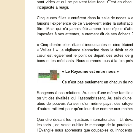
sont vides et qui ne peuvent faire face. C’est en chacun
incapacité à réagir.
Cinq jeunes filles « entrèrent dans la salle de noces » 
faisons l’expérience de ce va-et-vient entre la satisfac
être. Mais qui n’a jamais été amené à se réjouir d’atte
imposées à ses attentes, autrement dit de ses échecs 
« Cinq d’entre elles étaient insouciantes et cinq étaient
« Veillez ! » La vigilance s’enracine dans le désir et
cœur est également le point de départ des actes de gén
bons et les méchants. Nous sommes tous à la fois prévo
« Le Royaume est entre nous »
Ce n’est pas seulement en chacun de nous 
Songeons à nos relations. Au sein d’une même famille o
on vit des rivalités qui l’assombrissent. Au sein d’un
abus de pouvoir. Au sein d’un même pays, des citoyen
d’autres militent pour qu’on leur dise comme aux malheu
Que dire devant les injustices internationales Et deva
les torts ; ce serait oublier le message de la parabol
l’Evangile nous apprenons que coupables ou innocents 