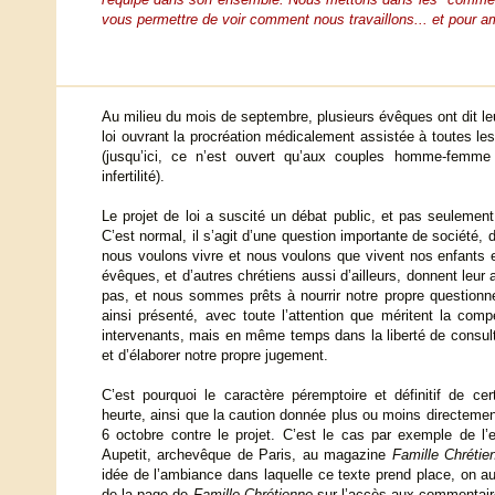
vous permettre de voir comment nous travaillons... et pour am
Au milieu du mois de septembre, plusieurs évêques ont dit leu
loi ouvrant la procréation médicalement assistée à toutes le
(jusqu’ici, ce n’est ouvert qu’aux couples homme-femme
infertilité).
Le projet de loi a suscité un débat public, et pas seulemen
C’est normal, il s’agit d’une question importante de société, 
nous voulons vivre et nous voulons que vivent nos enfants e
évêques, et d’autres chrétiens aussi d’ailleurs, donnent leur
pas, et nous sommes prêts à nourrir notre propre question
ainsi présenté, avec toute l’attention que méritent la comp
intervenants, mais en même temps dans la liberté de consult
et d’élaborer notre propre jugement.
C’est pourquoi le caractère péremptoire et définitif de cer
heurte, ainsi que la caution donnée plus ou moins directement
6 octobre contre le projet. C’est le cas par exemple de l’
Aupetit, archevêque de Paris, au magazine
Famille Chréti
idée de l’ambiance dans laquelle ce texte prend place, on aur
de la page de
Famille Chrétienne
sur l’accès aux commentaire