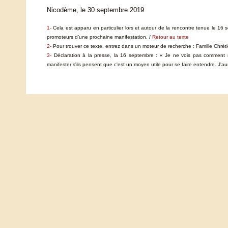
Nicodème, le 30 septembre 2019
1-
Cela est apparu en particulier lors et autour de la rencontre tenue le 1
promoteurs d’une prochaine manifestation. /
Retour au texte
2-
Pour trouver ce texte, entrez dans un moteur de recherche : Famille Chrét
3-
Déclaration à la presse, la 16 septembre : « Je ne vois pas comment n
manifester s'ils pensent que c'est un moyen utile pour se faire entendre. J'aur