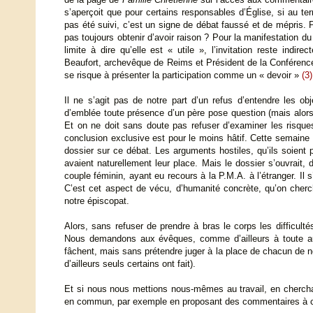
s’aperçoit que pour certains responsables d’Église, si au te
pas été suivi, c’est un signe de débat faussé et de mépris. 
pas toujours obtenir d’avoir raison ? Pour la manifestation du
limite à dire qu’elle est « utile », l’invitation reste indir
Beaufort, archevêque de Reims et Président de la Conféren
se risque à présenter la participation comme un « devoir »
(3)
Il ne s’agit pas de notre part d’un refus d’entendre les ob
d’emblée toute présence d’un père pose question (mais alors,
Et on ne doit sans doute pas refuser d’examiner les risques
conclusion exclusive est pour le moins hâtif. Cette semaine 
dossier sur ce débat. Les arguments hostiles, qu’ils soient
avaient naturellement leur place. Mais le dossier s’ouvrait
couple féminin, ayant eu recours à la P.M.A. à l’étranger. Il
C’est cet aspect de vécu, d’humanité concrète, qu’on cherch
notre épiscopat.
Alors, sans refuser de prendre à bras le corps les difficulté
Nous demandons aux évêques, comme d’ailleurs à toute autr
fâchent, mais sans prétendre juger à la place de chacun de n
d’ailleurs seuls certains ont fait).
Et si nous nous mettions nous-mêmes au travail, en chercha
en commun, par exemple en proposant des commentaires à ce