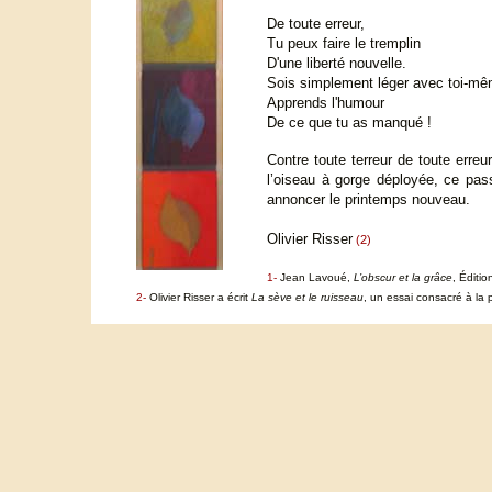
De toute erreur,
Tu peux faire le tremplin
D'une liberté nouvelle.
Sois simplement léger avec toi-mê
Apprends l'humour
De ce que tu as manqué !
Contre toute terreur de toute err
l’oiseau à gorge déployée, ce pas
annoncer le printemps nouveau.
Olivier Risser
(2)
1-
Jean Lavoué,
L’obscur et la grâce
, Éditi
2-
Olivier Risser a écrit
La sève et le ruisseau
, un essai consacré à la