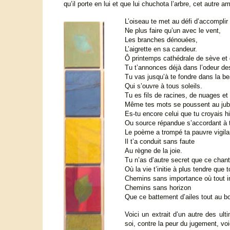
qu’il porte en lui et que lui chuchota l’arbre, cet autre am
L’oiseau te met au défi d’accomplir 
Ne plus faire qu’un avec le vent,
Les branches dénouées,
L’aigrette en sa candeur.
Ô printemps cathédrale de sève et
Tu t’annonces déjà dans l’odeur des
Tu vas jusqu’à te fondre dans la be
Qui s’ouvre à tous soleils.
Tu es fils de racines, de nuages et 
Même tes mots se poussent au jub
Es-tu encore celui que tu croyais hi
Ou source répandue s’accordant à t
Le poème a trompé ta pauvre vigila
Il t’a conduit sans faute
Au règne de la joie.
Tu n’as d’autre secret que ce chan
Où la vie t’initie à plus tendre que t
Chemins sans importance où tout i
Chemins sans horizon
Que ce battement d’ailes tout au bo
Voici un extrait d’un autre des ul
soi, contre la peur du jugement, vo