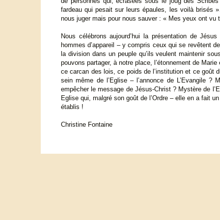
de personnes qui, écrasées sous le joug des Scribes 
fardeau qui pesait sur leurs épaules, les voilà brisés
nous juger mais pour nous sauver : « Mes yeux ont vu 
Nous célébrons aujourd’hui la présentation de Jés
hommes d’appareil – y compris ceux qui se revêtent de 
la division dans un peuple qu’ils veulent maintenir sous
pouvons partager, à notre place, l’étonnement de Marie 
ce carcan des lois, ce poids de l’institution et ce goû
sein même de l’Eglise – l’annonce de L’Evangile ? My
empêcher le message de Jésus-Christ ? Mystère de l’Eg
Eglise qui, malgré son goût de l’Ordre – elle en a fait
établis !
Christine Fontaine