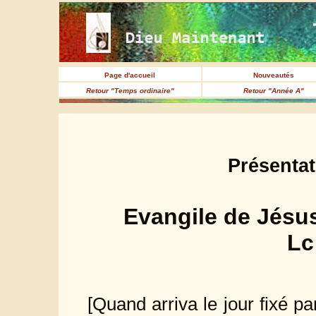
Page d'accueil
Nouveautés
Retour "Temps ordinaire"
Retour "Année A"
Présenta
Evangile de Jésus
Lc
[Quand arriva le jour fixé par