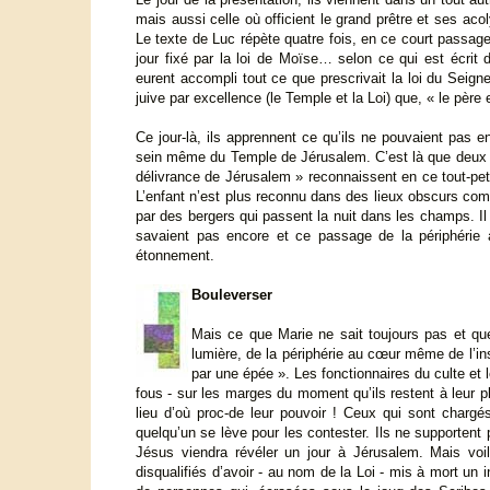
mais aussi celle où officient le grand prêtre et ses acol
Le texte de Luc répète quatre fois, en ce court passage,
jour fixé par la loi de Moïse… selon ce qui est écrit 
eurent accompli tout ce que prescrivait la loi du Seign
juive par excellence (le Temple et la Loi) que, « le père 
Ce jour-là, ils apprennent ce qu’ils ne pouvaient pas e
sein même du Temple de Jérusalem. C’est là que deux v
délivrance de Jérusalem » reconnaissent en ce tout-petit 
L’enfant n’est plus reconnu dans des lieux obscurs com
par des bergers qui passent la nuit dans les champs. Il l
savaient pas encore et ce passage de la périphérie a
étonnement.
Bouleverser
Mais ce que Marie ne sait toujours pas et qu
lumière, de la périphérie au cœur même de l’in
par une épée ». Les fonctionnaires du culte et 
fous - sur les marges du moment qu’ils restent à leur p
lieu d’où proc-de leur pouvoir ! Ceux qui sont chargé
quelqu’un se lève pour les contester. Ils ne supportent 
Jésus viendra révéler un jour à Jérusalem. Mais voi
disqualifiés d’avoir - au nom de la Loi - mis à mort un 