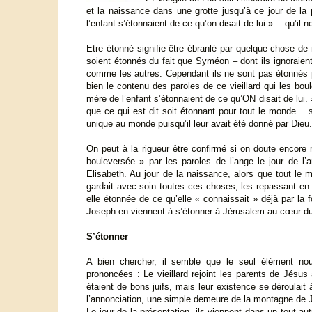
et la naissance dans une grotte jusqu’à ce jour de la
l’enfant s’étonnaient de ce qu’on disait de lui »… qu’il
Etre étonné signifie être ébranlé par quelque chose de
soient étonnés du fait que Syméon – dont ils ignoraient 
comme les autres. Cependant ils ne sont pas étonnés par
bien le contenu des paroles de ce vieillard qui les bou
mère de l’enfant s’étonnaient de ce qu’ON disait de lui. 
que ce qui est dit soit étonnant pour tout le monde… s
unique au monde puisqu’il leur avait été donné par Dieu
On peut à la rigueur être confirmé si on doute encore 
bouleversée » par les paroles de l’ange le jour de l’a
Elisabeth. Au jour de la naissance, alors que tout le 
gardait avec soin toutes ces choses, les repassant en 
elle étonnée de ce qu’elle « connaissait » déjà par la
Joseph en viennent à s’étonner à Jérusalem au cœur d
S’étonner
A bien chercher, il semble que le seul élément no
prononcées : Le vieillard rejoint les parents de Jésu
étaient de bons juifs, mais leur existence se déroulait 
l’annonciation, une simple demeure de la montagne de J
Le jour de la présentation, ils viennent dans un tout au