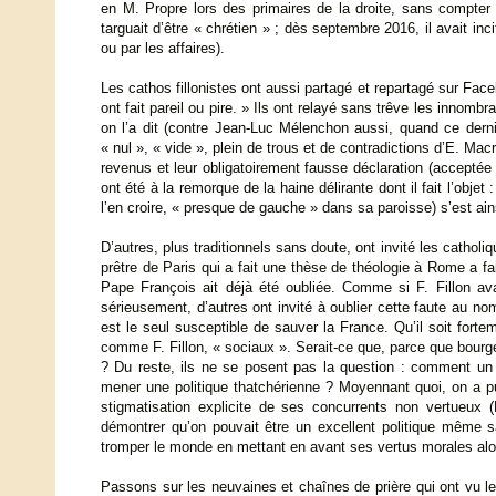
en M. Propre lors des primaires de la droite, sans compter d
targuait d’être « chrétien » ; dès septembre 2016, il avait inc
ou par les affaires).
Les cathos fillonistes ont aussi partagé et repartagé sur Face
ont fait pareil ou pire. » Ils ont relayé sans trêve les inno
on l’a dit (contre Jean-Luc Mélenchon aussi, quand ce der
« nul », « vide », plein de trous et de contradictions d’E. Ma
revenus et leur obligatoirement fausse déclaration (acceptée
ont été à la remorque de la haine délirante dont il fait l’obje
l’en croire, « presque de gauche » dans sa paroisse) s’est ain
D’autres, plus traditionnels sans doute, ont invité les cath
prêtre de Paris qui a fait une thèse de théologie à Rome a fai
Pape François ait déjà été oubliée. Comme si F. Fillon av
sérieusement, d’autres ont invité à oublier cette faute au 
est le seul susceptible de sauver la France. Qu’il soit fort
comme F. Fillon, « sociaux ». Serait-ce que, parce que bourg
? Du reste, ils ne se posent pas la question : comment un c
mener une politique thatchérienne ? Moyennant quoi, on a pu 
stigmatisation explicite de ses concurrents non vertueux (
démontrer qu’on pouvait être un excellent politique même s
tromper le monde en mettant en avant ses vertus morales alor
Passons sur les neuvaines et chaînes de prière qui ont vu le