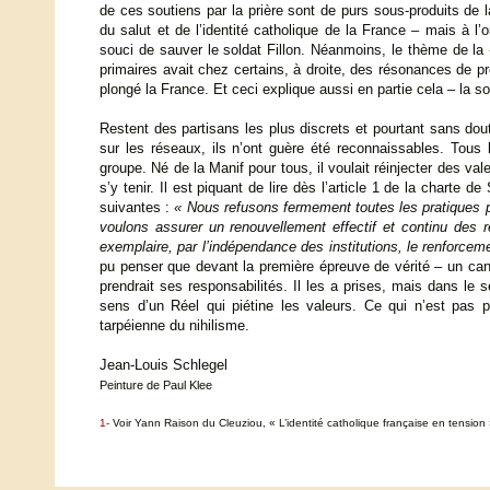
de ces soutiens par la prière sont de purs sous-produits de l
du salut et de l’identité catholique de la France – mais à l’o
souci de sauver le soldat Fillon. Néanmoins, le thème de la 
primaires avait chez certains, à droite, des résonances de 
plongé la France. Et ceci explique aussi en partie cela – la s
Restent des partisans les plus discrets et pourtant sans do
sur les réseaux, ils n’ont guère été reconnaissables. Tous 
groupe. Né de la Manif pour tous, il voulait réinjecter des val
s’y tenir. Il est piquant de lire dès l’article 1 de la charte 
suivantes :
« Nous refusons fermement toutes les pratiques po
voulons assurer un renouvellement effectif et continu des re
exemplaire, par l’indépendance des institutions, le renforceme
pu penser que devant la première épreuve de vérité – un can
prendrait ses responsabilités. Il les a prises, mais dans le
sens d’un Réel qui piétine les valeurs. Ce qui n’est pas p
tarpéienne du nihilisme.
Jean-Louis Schlegel
Peinture de Paul Klee
1-
Voir Yann Raison du Cleuziou, « L’identité catholique française en tension »