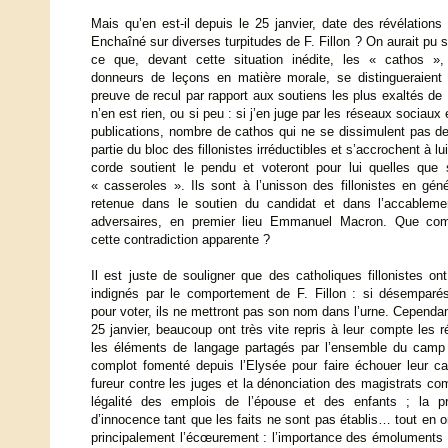
Mais qu’en est-il depuis le 25 janvier, date des révélation
Enchaîné sur diverses turpitudes de F. Fillon ? On aurait pu s
ce que, devant cette situation inédite, les « cathos », 
donneurs de leçons en matière morale, se distingueraient 
preuve de recul par rapport aux soutiens les plus exaltés de F.
n’en est rien, ou si peu : si j’en juge par les réseaux sociaux 
publications, nombre de cathos qui ne se dissimulent pas de 
partie du bloc des fillonistes irréductibles et s’accrochent à l
corde soutient le pendu et voteront pour lui quelles que 
« casseroles ». Ils sont à l’unisson des fillonistes en gén
retenue dans le soutien du candidat et dans l’accablem
adversaires, en premier lieu Emmanuel Macron. Que co
cette contradiction apparente ?
Il est juste de souligner que des catholiques fillonistes on
indignés par le comportement de F. Fillon : si désemparés 
pour voter, ils ne mettront pas son nom dans l’urne. Cependan
25 janvier, beaucoup ont très vite repris à leur compte les r
les éléments de langage partagés par l’ensemble du camp F
complot fomenté depuis l’Elysée pour faire échouer leur ca
fureur contre les juges et la dénonciation des magistrats com
légalité des emplois de l’épouse et des enfants ; la p
d’innocence tant que les faits ne sont pas établis… tout en 
principalement l’écœurement : l’importance des émoluments ve