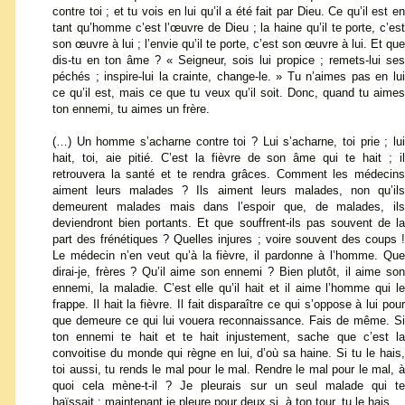
contre toi ; et tu vois en lui qu’il a été fait par Dieu. Ce qu’il est en
tant qu’homme c’est l’œuvre de Dieu ; la haine qu’il te porte, c’est
son œuvre à lui ; l’envie qu’il te porte, c’est son œuvre à lui. Et que
dis-tu en ton âme ? « Seigneur, sois lui propice ; remets-lui ses
péchés ; inspire-lui la crainte, change-le. » Tu n’aimes pas en lui
ce qu’il est, mais ce que tu veux qu’il soit. Donc, quand tu aimes
ton ennemi, tu aimes un frère.
(…) Un homme s’acharne contre toi ? Lui s’acharne, toi prie ; lui
hait, toi, aie pitié. C’est la fièvre de son âme qui te hait ; il
retrouvera la santé et te rendra grâces. Comment les médecins
aiment leurs malades ? Ils aiment leurs malades, non qu’ils
demeurent malades mais dans l’espoir que, de malades, ils
deviendront bien portants. Et que souffrent-ils pas souvent de la
part des frénétiques ? Quelles injures ; voire souvent des coups !
Le médecin n’en veut qu’à la fièvre, il pardonne à l’homme. Que
dirai-je, frères ? Qu’il aime son ennemi ? Bien plutôt, il aime son
ennemi, la maladie. C’est elle qu’il hait et il aime l’homme qui le
frappe. Il hait la fièvre. Il fait disparaître ce qui s’oppose à lui pour
que demeure ce qui lui vouera reconnaissance. Fais de même. Si
ton ennemi te hait et te hait injustement, sache que c’est la
convoitise du monde qui règne en lui, d’où sa haine. Si tu le hais,
toi aussi, tu rends le mal pour le mal. Rendre le mal pour le mal, à
quoi cela mène-t-il ? Je pleurais sur un seul malade qui te
haïssait ; maintenant je pleure pour deux si, à ton tour, tu le hais.