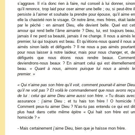
s’aggrave. Il n’a donc rien à faire, nul conseil à lui donner, sinon
qu’il renonce, trop laid pour oser aimer une belle ; ou, si peut-être il
persiste à l’aimer et souhaite la prendre pour épouse, qu’il aime en
elle la chasteté non le visage. Or notre âme, mes frères, était laide
par le péché : en aimant Dieu, elle devient belle. Quel est cet
amour qui rend belle l’âme aimante ? Dieu, lui, est toujours beau,
jamais il ne perd sa beauté, jamais il ne change. Il nous a aimés le
premier, lui qui toujours est beau. Et qu’étions-nous quand il nous a
aimés sinon laids et défigurés ? Il ne nous a pas aimés pourtant
pour nous laisser à notre laideur, mais pour nous changer, et, de
défigurés que nous étions nous rendre beaux. Comment
deviendrons-nous beaux ? En aimant celui qui est éternellement
beau.
« Quant à nous, aimons puisque lui nous a aimés l
premier. »
« Qui n’aime pas son frère qu’il voit, comment pourrait-il aimer Dieu
qu’il ne voit pas ? Et voilà le commandement que nous avons reçu
de lui : celui qui aime Dieu aime aussi son frère. »
Tu disais ave
assurance : j’aime Dieu ; et tu hais ton frère ! O homicide !
Comment peux-tu aimer Dieu ? N’as-tu pas entendu ce qui est dit
plus haut dans cette même épitre « Qui hait son frère est un
homicide ? »
- Mais certainement j’aime Dieu, bien que je haïsse mon frère.