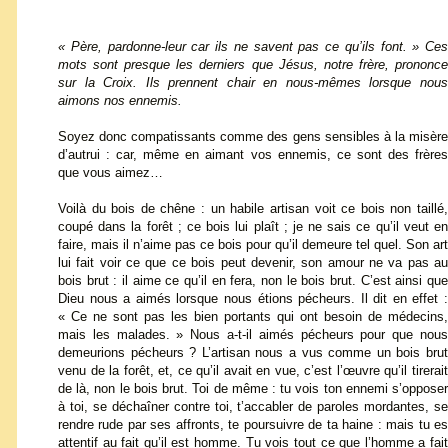
« Père, pardonne-leur car ils ne savent pas ce qu’ils font. » Ces
mots sont presque les derniers que Jésus, notre frère, prononce
sur la Croix. Ils prennent chair en nous-mêmes lorsque nous
aimons nos ennemis.
Soyez donc compatissants comme des gens sensibles à la misère
d’autrui : car, même en aimant vos ennemis, ce sont des frères
que vous aimez…
Voilà du bois de chêne : un habile artisan voit ce bois non taillé,
coupé dans la forêt ; ce bois lui plaît ; je ne sais ce qu’il veut en
faire, mais il n’aime pas ce bois pour qu’il demeure tel quel. Son art
lui fait voir ce que ce bois peut devenir, son amour ne va pas au
bois brut : il aime ce qu’il en fera, non le bois brut. C’est ainsi que
Dieu nous a aimés lorsque nous étions pécheurs. Il dit en effet :
« Ce ne sont pas les bien portants qui ont besoin de médecins,
mais les malades. » Nous a-t-il aimés pécheurs pour que nous
demeurions pécheurs ? L’artisan nous a vus comme un bois brut
venu de la forêt, et, ce qu’il avait en vue, c’est l’œuvre qu’il tirerait
de là, non le bois brut. Toi de même : tu vois ton ennemi s’opposer
à toi, se déchaîner contre toi, t’accabler de paroles mordantes, se
rendre rude par ses affronts, te poursuivre de ta haine : mais tu es
attentif au fait qu’il est homme. Tu vois tout ce que l’homme a fait