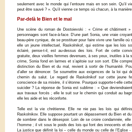
seulement avec le monde qui l’entoure mais en son sein. Qu’il v
peut être sauvé ? ». Qu’il vienne ce temps où chacun, à la manière
Par-delà le Bien et le mal
Une scène du roman de Dostoievski : « Crime et châtiment » il
personnages sont face-à-face. D’une part Sonia, une vraie croyant
beau-père cynique, de se prostituer pour faire vivre une famille où
elle un jeune intellectuel, Raskolnikof, qui estime que les lois s
éclairé, pense-t-il, est au-dessus des lois. Fort de cette conv
gratuite, deux vieilles femmes devenues, à ses yeux, inutiles à la
crime, Sonia fond en larmes et s’apitoie sur son sort. Elle compre
distinction du Bien et du mal, revient à sortir de l’humanité. Pour
d’aller se dénoncer. Se soumettre aux exigences de la loi qui déf
chemin du salut. Le regard de Raskolnikof sur cette jeune femm
conscience de sa misère, il s’étonne. Pourquoi supporte-t-elle cett
suicider ? La réponse de Sonia est sublime : « Que deviendraien
aux travaux forcés ; elle le suit sur le chemin qui conduit au bag
elle les aide et les réconforte.
Telle est la vie chrétienne. Elle ne nie pas les lois qui défin
Raskolnikov. Elle suppose pourtant un dépassement du Bien et du M
de sombrer dans le désespoir. Loin de se croire condamnée, elle f
l’homme ; il vit sous le poids des lois qui font des innocents et de
La justice que définit la loi – celle du monde ou celle de l’Eglise -