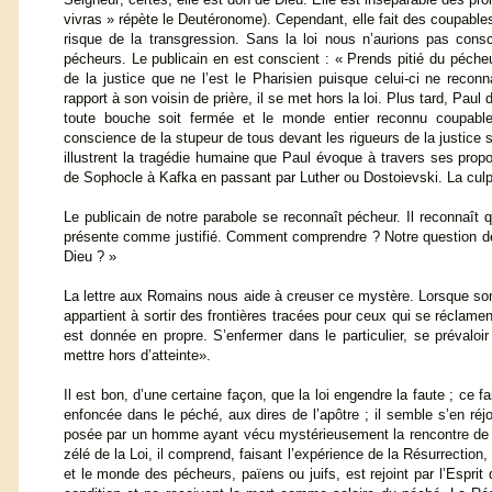
vivras » répète le Deutéronome). Cependant, elle fait des coupables
risque de la transgression. Sans la loi nous n’aurions pas con
pécheurs. Le publicain en est conscient : « Prends pitié du pécheu
de la justice que ne l’est le Pharisien puisque celui-ci ne reco
rapport à son voisin de prière, il se met hors la loi. Plus tard, Paul d
toute bouche soit fermée et le monde entier reconnu coupabl
conscience de la stupeur de tous devant les rigueurs de la justice s
illustrent la tragédie humaine que Paul évoque à travers ses prop
de Sophocle à Kafka en passant par Luther ou Dostoievski. La culp
Le publicain de notre parabole se reconnaît pécheur. Il reconnaît qu
présente comme justifié. Comment comprendre ? Notre question de
Dieu ? »
La lettre aux Romains nous aide à creuser ce mystère. Lorsque son a
appartient à sortir des frontières tracées pour ceux qui se réclament
est donnée en propre. S’enfermer dans le particulier, se prévaloi
mettre hors d’atteinte».
Il est bon, d’une certaine façon, que la loi engendre la faute ; ce 
enfoncée dans le péché, aux dires de l’apôtre ; il semble s’en réjo
posée par un homme ayant vécu mystérieusement la rencontre de Jés
zélé de la Loi, il comprend, faisant l’expérience de la Résurrection,
et le monde des pécheurs, païens ou juifs, est rejoint par l’Esprit