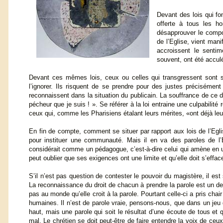
Devant des lois qui fo
offerte à tous les h
désapprouver le compor
de l’Eglise, vient mani
accroissent le senti
souvent, ont été accul
Devant ces mêmes lois, ceux ou celles qui transgressent sont sou
l’ignorer. Ils risquent de se prendre pour des justes précisément
reconnaissent dans la situation du publicain. La souffrance de ce der
pécheur que je suis ! ». Se référer à la loi entraine une culpabilit
ceux qui, comme les Pharisiens étalant leurs mérites, «ont déjà l
En fin de compte, comment se situer par rapport aux lois de l’Egli
pour instituer une communauté. Mais il en va des paroles de l’E
considérait comme un pédagogue, c’est-à-dire celui qui amène en un 
peut oublier que ses exigences ont une limite et qu’elle doit s’effac
S’il n’est pas question de contester le pouvoir du magistère, il es
La reconnaissance du droit de chacun à prendre la parole est un de
pas au monde qu’elle croit à la parole. Pourtant celle-ci a pris chai
humaines. Il n’est de parole vraie, pensons-nous, que dans un jeu
haut, mais une parole qui soit le résultat d’une écoute de tous et 
mal. Le chrétien se doit peut-être de faire entendre la voix de ceu