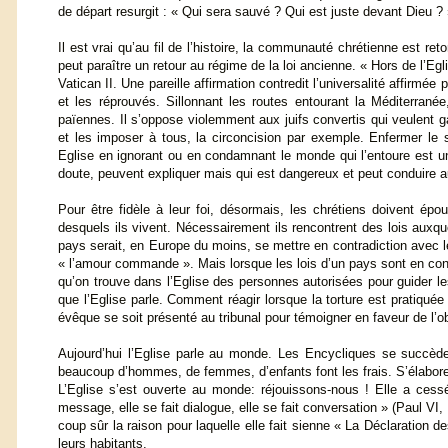
de départ resurgit : « Qui sera sauvé ? Qui est juste devant Dieu ? 
Il est vrai qu’au fil de l’histoire, la communauté chrétienne est r
peut paraître un retour au régime de la loi ancienne. « Hors de l’Egli
Vatican II. Une pareille affirmation contredit l’universalité affirmée
et les réprouvés. Sillonnant les routes entourant la Méditerranée,
païennes. Il s’oppose violemment aux juifs convertis qui veulent g
et les imposer à tous, la circoncision par exemple. Enfermer le sa
Eglise en ignorant ou en condamnant le monde qui l’entoure est u
doute, peuvent expliquer mais qui est dangereux et peut conduire au
Pour être fidèle à leur foi, désormais, les chrétiens doivent épo
desquels ils vivent. Nécessairement ils rencontrent des lois auxqu
pays serait, en Europe du moins, se mettre en contradiction avec le
« l’amour commande ». Mais lorsque les lois d’un pays sont en cont
qu’on trouve dans l’Eglise des personnes autorisées pour guider le
que l’Eglise parle. Comment réagir lorsque la torture est pratiqu
évêque se soit présenté au tribunal pour témoigner en faveur de l’o
Aujourd’hui l’Eglise parle au monde. Les Encycliques se succède
beaucoup d’hommes, de femmes, d’enfants font les frais. S’élabore, à
L’Eglise s’est ouverte au monde: réjouissons-nous ! Elle a cessé 
message, elle se fait dialogue, elle se fait conversation » (Paul V
coup sûr la raison pour laquelle elle fait sienne « La Déclaration d
leurs habitants.