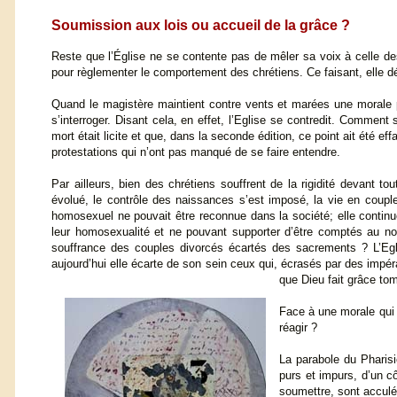
Soumission aux lois ou accueil de la grâce ?
Reste que l’Église ne se contente pas de mêler sa voix à celle de
pour règlementer le comportement des chrétiens. Ce faisant, elle d
Quand le magistère maintient contre vents et marées une morale p
s’interroger. Disant cela, en effet, l’Eglise se contredit. Comment 
mort était licite et que, dans la seconde édition, ce point ait été eff
protestations qui n’ont pas manqué de se faire entendre.
Par ailleurs, bien des chrétiens souffrent de la rigidité devant to
évolué, le contrôle des naissances s’est imposé, la vie en couple 
homosexuel ne pouvait être reconnue dans la société; elle continu
leur homosexualité et ne pouvant supporter d’être comptés au n
souffrance des couples divorcés écartés des sacrements ? L’Eglise
aujourd’hui elle écarte de son sein ceux qui, écrasés par des impéra
que Dieu fait grâce to
Face à une morale qui
réagir ?
La parabole du Pharisie
purs et impurs, d’un cô
soumettre, sont acculé