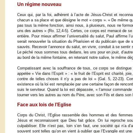
Un régime nouveau
Ceux qui, par la foi, adhèrent à l’acte de Jésus-Christ et reconna
chacun a sa place et que désigne le mot « corps ». « De même q
pas tous la même fonction, ainsi nous, à plusieurs, nous ne formo
uns des autres » (Ro. 12,4-5). Certes, ce corps est menacé de se r
entière. Pour mieux affirmer l’universalité du salut, Paul affirme 
serait renouveler la situation du Pharisien et du publicain que d
sauvés. Recevoir l’annonce du salut, en vivre, conduit à se sentir
Le péché nous sommes tous dedans, les uns pour en jouir, d’autres
au bord de la même fontaine, en retenant notre salive, le même dég
Compatissant avec la souffrance de tous, ce corps se distingue n
appelée « Vie dans l’Esprit » : « le fruit de l’Esprit est charité, joi
contre de telles choses il n’y a pas de loi » (Gal. 5, 22-23). C
existence où la loi est remplacée par une certaine façon de rencontr
suis le serviteur. Quand la loi est dépassée, « l’amour commande »
tourner vers les autres au nom du Père, avec son Fils et dans son 
Face aux lois de l’Eglise
Corps du Christ, l’Eglise rassemble des hommes et des femmes q
Jésus et reconnaissent que Dieu fait grâce. On lui reproche souv
culpabiliser. Elle n’est pas, loin s’en faut, une société qui n’a d
souvent sont telles qu’on en vient à oublier que l’Evangile est un