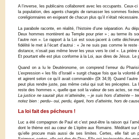
A l’inverse, les publicains collaborent avec les occupants. Ceux-ci
la population, des agents chargés de ramasser les sommes fixées pa
coreligionnaires en exigeant de chacun plus qu’il n’était nécessair
La parabole raconte, en réalité, l’histoire d’une séparation. Au 
Deux hommes montèrent au Temple pour prier » ; au terme ils sont d
l’autre non ». Le rapport à la Loi est sous-jacent à cette déchirur
fidélité le met à l’écart d’autrui : « Je ne suis pas comme le rest
distance, n’osait pas même lever les yeux vers le ciel ». La prière e
Et pourtant elle est plus conforme à la Loi, aux dires de Jésus. Le p
Quand on a lu le Deutéronome, on comprend l’erreur du Pharisien
L’expression « les fils d’Israël » surgit chaque fois que la volonté 
et agirent selon ce qu’il avait commandé» (Dt 34,9). Quand l’autre e
peut plus rendre juste, pas même celui qui suit les préceptes. La
reste des hommes », quelle que soit la valeur de ses actes, se met
La justice ne saurait plus m’atteindre, – je suis hors d’atteinte 
notez bien : perdu– oui, perdu, égaré, hors d’atteinte, hors de caus
La loi fait des pécheurs !
Luc a été compagnon de Paul et c’est peut-être la raison qui l’amè
dont le thème est au cœur de L’épitre aux Romains. Méditant sur l
qu’elle procure mais aussi de ses limites. Certes, elle fait u
Seigneur; certes, elle est don de Dieu. Elle est inséparable des pro