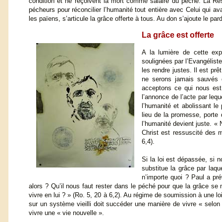
condition et ne reçoivent la mort comme salaire du péché. La Résu
pécheurs pour réconcilier l’humanité tout entière avec Celui qui ava
les païens, s’articule la grâce offerte à tous. Au don s’ajoute le par
La grâce est offerte
A la lumière de cette ex
soulignées par l’Evangéliste
les rendre justes. Il est pr
ne serons jamais sauvés q
acceptons ce qui nous est 
l’annonce de l’acte par lequ
l’humanité et abolissant le
lieu de la promesse, port
l’humanité devient juste. «
Christ est ressuscité des m
6,4).
Si la loi est dépassée, si n
substitue la grâce par laqu
n’importe quoi ? Paul a pré
alors ? Qu’il nous faut rester dans le péché pour que la grâce s
vivre en lui ? » (Ro. 5, 20 à 6,2). Au régime de soumission à une l
sur un système vieilli doit succéder une manière de vivre « selon
vivre une « vie nouvelle ».