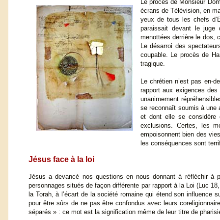
Le procès de Monsieur Domi
écrans de Télévision, en mai
yeux de tous les chefs d’E
paraissait devant le juge
menottées derrière le dos, 
Le désarroi des spectateurs
coupable. Le procès de Har
tragique.
Le chrétien n’est pas en-de
rapport aux exigences des 
unanimement répréhensibles
se reconnaît soumis à une au
et dont elle se considère 
exclusions. Certes, les m
empoisonnent bien des vies. 
les conséquences sont terri
Jésus face à la loi
Jésus a devancé nos questions en nous donnant à réfléchir à par
personnages situés de façon différente par rapport à la Loi (Luc 18, 
la Torah, à l’écart de la société romaine qui étend son influence s
pour être sûrs de ne pas être confondus avec leurs coreligionnair
séparés » : ce mot est la signification même de leur titre de pharisi