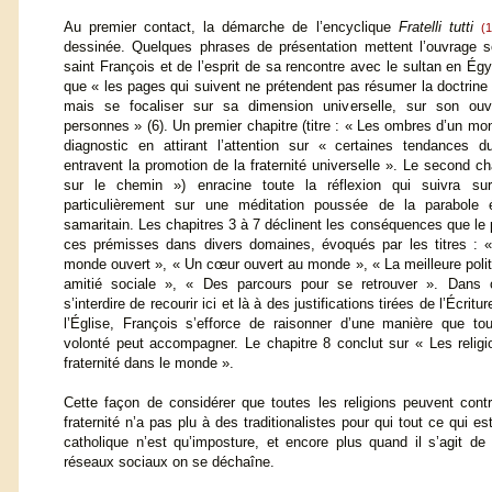
Au premier contact, la démarche de l’encyclique
Fratelli tutti
(1
dessinée. Quelques phrases de présentation mettent l’ouvrage 
saint François et de l’esprit de sa rencontre avec le sultan en Égyp
que « les pages qui suivent ne prétendent pas résumer la doctrine s
mais se focaliser sur sa dimension universelle, sur son ouv
personnes » (6). Un premier chapitre (titre : « Les ombres d’un m
diagnostic en attirant l’attention sur « certaines tendances 
entravent la promotion de la fraternité universelle ». Le second ch
sur le chemin ») enracine toute la réflexion qui suivra sur 
particulièrement sur une méditation poussée de la parabole
samaritain. Les chapitres 3 à 7 déclinent les conséquences que le 
ces prémisses dans divers domaines, évoqués par les titres : 
monde ouvert », « Un cœur ouvert au monde », « La meilleure polit
amitié sociale », « Des parcours pour se retrouver ». Dans 
s’interdire de recourir ici et là à des justifications tirées de l’Écritur
l’Église, François s’efforce de raisonner d’une manière que 
volonté peut accompagner. Le chapitre 8 conclut sur « Les religi
fraternité dans le monde ».
Cette façon de considérer que toutes les religions peuvent cont
fraternité n’a pas plu à des traditionalistes pour qui tout ce qui est
catholique n’est qu’imposture, et encore plus quand il s’agit de 
réseaux sociaux on se déchaîne.