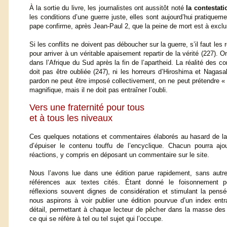
À la sortie du livre, les journalistes ont aussitôt noté
la contestati
les conditions d’une guerre juste, elles sont aujourd’hui pratiquem
pape confirme, après Jean-Paul 2, que la peine de mort est à exclu
Si les conflits ne doivent pas déboucher sur la guerre, s’il faut les 
pour arriver à un véritable apaisement repartir de la vérité (227). O
dans l’Afrique du Sud après la fin de l’apartheid. La réalité des c
doit pas être oubliée (247), ni les horreurs d’Hiroshima et Nagas
pardon ne peut être imposé collectivement, on ne peut prétendre « r
magnifique, mais il ne doit pas entraîner l’oubli.
Vers une fraternité pour tous
et à tous les niveaux
Ces quelques notations et commentaires élaborés au hasard de la 
d’épuiser le contenu touffu de l’encyclique. Chacun pourra ajo
réactions, y compris en déposant un commentaire sur le site.
Nous l’avons lue dans une édition parue rapidement, sans autr
références aux textes cités. Étant donné le foisonnement p
réflexions souvent dignes de considération et stimulant la pensé
nous aspirons à voir publier une édition pourvue d’un index ent
détail, permettant à chaque lecteur de pêcher dans la masse des
ce qui se réfère à tel ou tel sujet qui l’occupe.