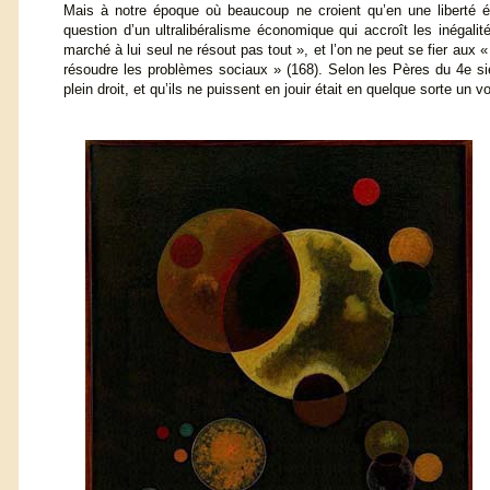
Mais à notre époque où beaucoup ne croient qu’en une liberté 
question d’un ultralibéralisme économique qui accroît les inégali
marché à lui seul ne résout pas tout », et l’on ne peut se fier a
résoudre les problèmes sociaux » (168). Selon les Pères du 4e siè
plein droit, et qu’ils ne puissent en jouir était en quelque sorte un vo