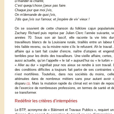
D’mander la charité,
C’est quequ’chose j’peux pas faire.
Chaque jour que moi j'vis,
On m'demande de quoi j'vis,
J'dis que j'vis sur l'amour, et j'espère de viv' vieux !
On se souvient de cette chanson du folklore cajun popularisé
Zachary Richard puis reprise par Julien Clerc l’année suivante, v
années 70. Sous son air lascif, elle raconte la vie très dur
travailleurs blancs de la Louisiane rurale, tiraillés entre un labeur
très faible revenu, ou la misère noire s’ils le refusent. Ah le travail
affaire qui a tant fait couler d’encre, naître d’utopies et engen
terribles pour les droits des travailleurs. Une vieille affaire, certes
aussi actuelle, qu’on l’appelle « le taf » aujourd’hui ou « le turbin 
« Aller au dur » signifiait pour nos aïeux se rendre à son travail. 
des conditions difficiles a toujours fait partie de ses contraintes
n’est mortifères. Toutefois, dans nos sociétés du moins, cell
atténuées dans de nombreux métiers sans pour autant avoir 
disparu
. Mais la mutation rapide du climat est en train de repo
(1)
de l’exercice de nombreuses professions, en termes de santé et de 
se transformer.
Redéfinir les critères d’intempéries
Le BTP, acronyme de « Bâtiment et Travaux Publics », requiert un t