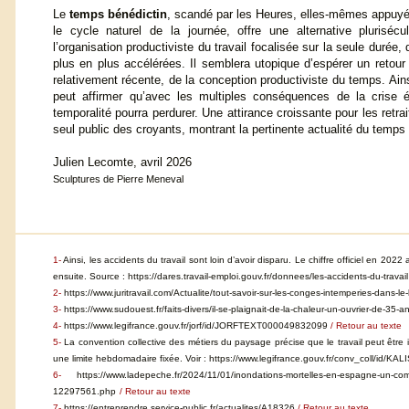
Le
temps bénédictin
, scandé par les Heures, elles-mêmes appuy
le cycle naturel de la journée, offre une alternative plurisécu
l’organisation productiviste du travail focalisée sur la seule durée
plus en plus accélérées. Il semblera utopique d’espérer un retour g
relativement récente, de la conception productiviste du temps. Ain
peut affirmer qu’avec les multiples conséquences de la crise
temporalité pourra perdurer. Une attirance croissante pour les re
seul public des croyants, montrant la pertinente actualité du temps
Julien Lecomte, avril 2026
Sculptures de Pierre Meneval
1-
Ainsi, les accidents du travail sont loin d’avoir disparu. Le chiffre officiel en 
ensuite. Source : https://dares.travail-emploi.gouv.fr/donnees/les-accidents-du-travail
2-
https://www.juritravail.com/Actualite/tout-savoir-sur-les-conges-intemperies-dans-l
3-
https://www.sudouest.fr/faits-divers/il-se-plaignait-de-la-chaleur-un-ouvrier-de-3
4-
https://www.legifrance.gouv.fr/jorf/id/JORFTEXT000049832099
/ Retour au texte
5-
La convention collective des métiers du paysage précise que le travail peut êtr
une limite hebdomadaire fixée. Voir : https://www.legifrance.gouv.fr/conv_coll/id/
6-
https://www.ladepeche.fr/2024/11/01/inondations-mortelles-en-espagne-un-comp
12297561.php
/ Retour au texte
7-
https://entreprendre.service-public.fr/actualites/A18326
/ Retour au texte