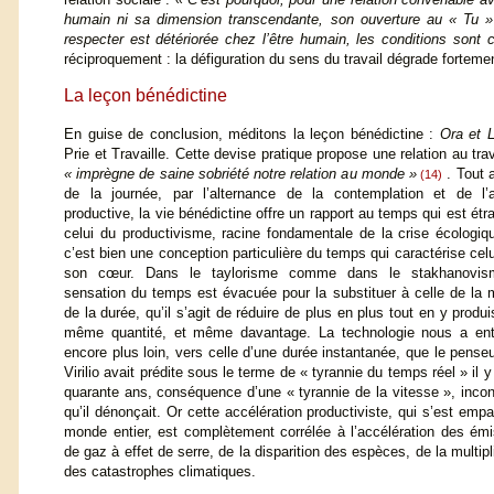
humain ni sa dimension transcendante, son ouverture au « Tu »
respecter est détériorée chez l’être humain, les conditions sont 
réciproquement : la défiguration du sens du travail dégrade fortemen
La leçon bénédictine
En guise de conclusion, méditons la leçon bénédictine :
Ora et 
Prie et Travaille. Cette devise pratique propose une relation au trav
« imprègne de saine sobriété notre relation au monde »
. Tout 
(14)
de la journée, par l’alternance de la contemplation et de l’ac
productive, la vie bénédictine offre un rapport au temps qui est étr
celui du productivisme, racine fondamentale de la crise écologiq
c’est bien une conception particulière du temps qui caractérise celu
son cœur. Dans le taylorisme comme dans le stakhanovis
sensation du temps est évacuée pour la substituer à celle de la
de la durée, qu’il s’agit de réduire de plus en plus tout en y produi
même quantité, et même davantage. La technologie nous a ent
encore plus loin, vers celle d’une durée instantanée, que le pense
Virilio avait prédite sous le terme de « tyrannie du temps réel » il y
quarante ans, conséquence d’une « tyrannie de la vitesse », incon
qu’il dénonçait. Or cette accélération productiviste, qui s’est emp
monde entier, est complètement corrélée à l’accélération des ém
de gaz à effet de serre, de la disparition des espèces, de la multipl
des catastrophes climatiques.