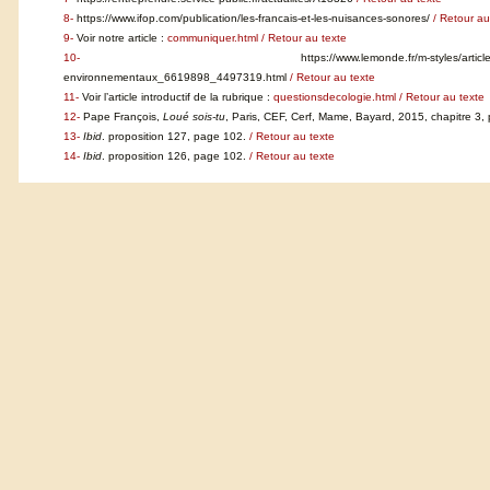
8-
https://www.ifop.com/publication/les-francais-et-les-nuisances-sonores/
/ Retour au
9-
Voir notre article :
communiquer.html
/ Retour au texte
10-
https://www.lemonde.fr/m-styles/arti
environnementaux_6619898_4497319.html
/ Retour au texte
11-
Voir l’article introductif de la rubrique :
questionsdecologie.html
/ Retour au texte
12-
Pape François,
Loué sois-tu
, Paris, CEF, Cerf, Mame, Bayard, 2015, chapitre 3,
13-
Ibid
. proposition 127, page 102.
/ Retour au texte
14-
Ibid
. proposition 126, page 102.
/ Retour au texte