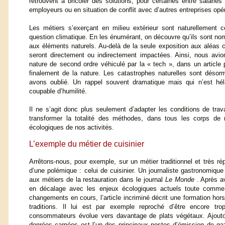
retrouvent à bricoler des solutions, pour certaines entre salarié
employeurs ou en situation de conflit avec d’autres entreprises opé
Les métiers s’exerçant en milieu extérieur sont naturellement 
question climatique. En les énumérant, on découvre qu’ils sont no
aux éléments naturels. Au-delà de la seule exposition aux aléas cl
seront directement ou indirectement impactées. Ainsi, nous avio
nature de second ordre véhiculé par la « tech », dans un article
finalement de la nature. Les catastrophes naturelles sont désorm
avons oublié. Un rappel souvent dramatique mais qui n’est hél
coupable d’humilité.
Il ne s’agit donc plus seulement d’adapter les conditions de tra
transformer la totalité des méthodes, dans tous les corps de 
écologiques de nos activités.
L’exemple du métier de cuisinier
Arrêtons-nous, pour exemple, sur un métier traditionnel et très rép
d’une polémique : celui de cuisinier. Un journaliste gastronomique a
aux métiers de la restauration dans le journal
Le Monde
. Après av
en décalage avec les enjeux écologiques actuels toute comme
changements en cours, l’article incriminé décrit une formation hors
traditions. Il lui est par exemple reproché d’être encore 
consommateurs évolue vers davantage de plats végétaux. Ajou
denrées carnées est l’un des principaux postes d’émission de gaz