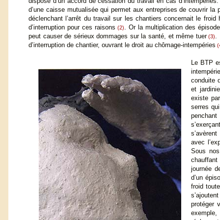
dispose d’un accord de cessation du travail en cas d’intempéries
d’une caisse mutualisée qui permet aux entreprises de couvrir la 
déclenchant l’arrêt du travail sur les chantiers concernait le froid 
d’interruption pour ces raisons
. Or la multiplication des épisode
(2)
peut causer de sérieux dommages sur la santé, et même tuer
.
(3)
d’interruption de chantier, ouvrant le droit au chômage-intempéries
(
Le BTP es
intempéri
conduite 
et jardini
existe pa
serres qu
penchant
s’exerçant
s’avèrent
avec l’ex
Sous nos 
chauffant
journée de
d’un épiso
froid tout
s’ajouten
protéger v
exemple,