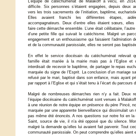
L’équipe de catéchuménat de Malakoff a vécu, en 2014,
difficile. Six personnes s’étaient engagées, depuis deux 
vers les trois sacrements de l’initiation, baptême, eucharisti
Elles avaient franchi les différentes étapes, aid
accompagnateurs. Deux d’entre elles étaient sœurs, elles
faire cette démarche ensemble. L’une était célibataire, l’autr
d’une petite fille qui suivait le catéchisme. Malgré un parc
engagement et un enthousiasme qui faisaient l'admiration de
et de la communauté paroissiale, elles ne seront pas baptisé
En effet le service diocésain du catéchuménat relevait 
famille était mariée à la mairie mais pas à l’Eglise et 
interdisait de recevoir le baptême, de partager le repas eucha
marquée du signe de l’Esprit. La conclusion d’un mariage sa
refusé par le mari, baptisé dans son enfance, mais ayant pr
par rapport à l’Eglise et qui s’était tenu à l’écart du parcour
Malgré de nombreuses démarches rien n’y a fait. Deux r
l’équipe diocésaine du catéchuménat sont venues à Malakoff 
à une réunion de notre équipe en présence du père Pincé, not
marquée par une apparente bienveillance qui dissimulait un r
pas même été énoncés. A nos questions sur notre foi en la g
Saint, source de vie, il n’a été opposé que du silence. Mon
malgré la demande qu’elles lui avaient fait parvenir. Tout 
communauté paroissiale. On peut comprendre qu’elles aient eu