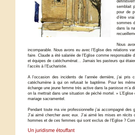
définitive
semblait p
pour de p
d’être vr
sommes do
dans la n
recueillem
Nous avon
incomparable. Nous avons eu avec l’Eglise des relations var
faire. Claude a été salariée de l’Eglise comme responsable d
et équipes de catéchuménat… Jamais les pasteurs qui étaient 
l’accès à l’Eucharistie.
A l’occasion des incidents de l’année dernière, j’ai pris 
catéchumène à qui on refusait le baptême. Pour les mêmes
échange une jeune femme très active dans la paroisse m’a dit
on la mettrait dans une situation de péché mortel. » L’Eglise
mariage sacramentel.
Pendant toute ma vie professionnelle j’ai accompagné des ge
J’ai aimé chercher avec eux. J’ai aimé les mises en récit
hommes et de ces femmes qui sont exclus de l’Eglise ? Comme
Un juridisme étouffant