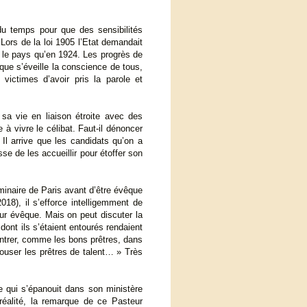
 du temps pour que des sensibilités
 Lors de la loi 1905 l’Etat demandait
r le pays qu’en 1924. Les progrès de
 que s’éveille la conscience de tous,
ictimes d’avoir pris la parole et
a vie en liaison étroite avec des
 à vivre le célibat. Faut-il dénoncer
Il arrive que les candidats qu’on a
e de les accueillir pour étoffer son
minaire de Paris avant d’être évêque
18), il s’efforce intelligemment de
eur évêque. Mais on peut discuter la
 dont ils s’étaient entourés rendaient
 rentrer, comme les bons prêtres, dans
alouser les prêtres de talent… » Très
qui s’épanouit dans son ministère
 réalité, la remarque de ce Pasteur