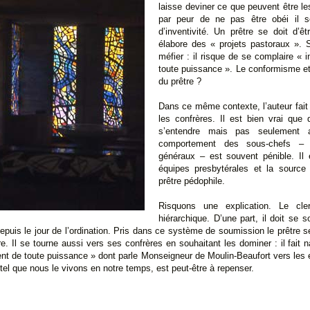
laisse deviner ce que peuvent être l
par peur de ne pas être obéi il 
d’inventivité. Un prêtre se doit d’
élabore des « projets pastoraux ». S’i
méfier : il risque de se complaire «
toute puissance ». Le conformisme et 
du prêtre ?
Dans ce même contexte, l’auteur fait a
les confrères. Il est bien vrai qu
s’entendre mais pas seulement a
comportement des sous-chefs – 
généraux – est souvent pénible. Il 
équipes presbytérales et la source
prêtre pédophile.
Risquons une explication. Le cle
hiérarchique. D’une part, il doit se
 depuis le jour de l’ordination. Pris dans ce système de soumission le prêtre 
e. Il se tourne aussi vers ses confrères en souhaitant les dominer : il fait na
nt de toute puissance » dont parle Monseigneur de Moulin-Beaufort vers les 
, tel que nous le vivons en notre temps, est peut-être à repenser.