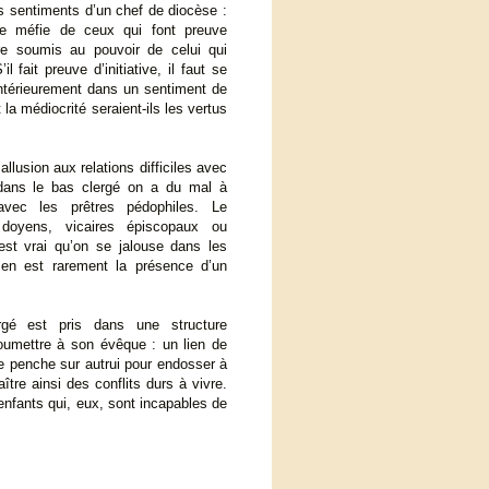
es sentiments d’un chef de diocèse :
se méfie de ceux qui font preuve
être soumis au pouvoir de celui qui
l fait preuve d’initiative, il faut se
 intérieurement dans un sentiment de
la médiocrité seraient-ils les vertus
llusion aux relations difficiles avec
e dans le bas clergé on a du mal à
vec les prêtres pédophiles. Le
doyens, vicaires épiscopaux ou
est vrai qu’on se jalouse dans les
 en est rarement la présence d’un
rgé est pris dans une structure
 soumettre à son évêque : un lien de
se penche sur autrui pour endosser à
ître ainsi des conflits durs à vivre.
enfants qui, eux, sont incapables de