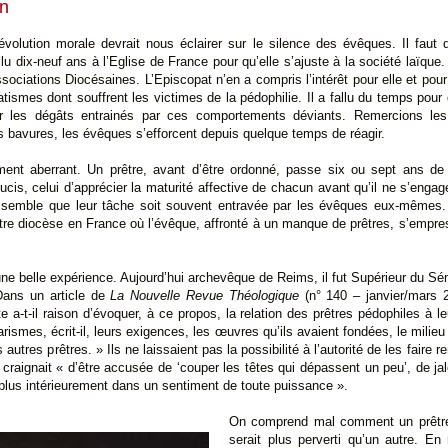
on
volution morale devrait nous éclairer sur le silence des évêques. Il faut
llu dix-neuf ans à l’Eglise de France pour qu’elle s’ajuste à la société laïque.
ociations Diocésaines. L’Episcopat n’en a compris l’intérêt pour elle et pou
tismes dont souffrent les victimes de la pédophilie. Il a fallu du temps pour
ur les dégâts entrainés par ces comportements déviants. Remercions les v
 bavures, les évêques s’efforcent depuis quelque temps de réagir.
nt aberrant. Un prêtre, avant d’être ordonné, passe six ou sept ans de s
oucis, celui d’apprécier la maturité affective de chacun avant qu’il ne s’engage
l semble que leur tâche soit souvent entravée par les évêques eux-mêmes. 
tre diocèse en France où l’évêque, affronté à un manque de prêtres, s’empress
e belle expérience. Aujourd’hui archevêque de Reims, il fut Supérieur du Sé
 Dans un article de
La Nouvelle Revue Théologique
(n° 140 – janvier/mars 20
a-t-il raison d’évoquer, à ce propos, la relation des prêtres pédophiles à l
rismes, écrit-il, leurs exigences, les œuvres qu’ils avaient fondées, le milieu
autres prêtres. » Ils ne laissaient pas la possibilité à l’autorité de les faire
é craignait « d’être accusée de ‘couper les têtes qui dépassent un peu’, de j
plus intérieurement dans un sentiment de toute puissance ».
On comprend mal comment un prêtre 
serait plus perverti qu’un autre. En