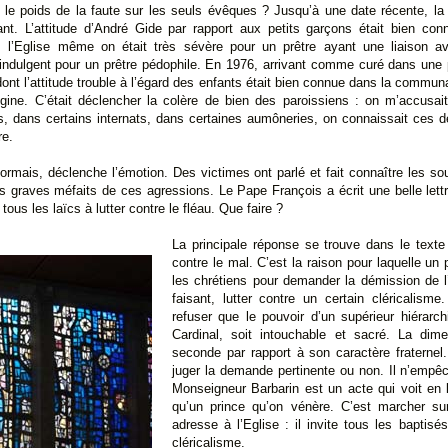
ter le poids de la faute sur les seuls évêques ? Jusqu’à une date récente, la 
. L’attitude d’André Gide par rapport aux petits garçons était bien con
ans l’Eglise même on était très sévère pour un prêtre ayant une liaison
indulgent pour un prêtre pédophile. En 1976, arrivant comme curé dans une 
ont l’attitude trouble à l’égard des enfants était bien connue dans la communa
gine. C’était déclencher la colère de bien des paroissiens : on m’accusait 
 dans certains internats, dans certaines aumôneries, on connaissait ces d
re.
mais, déclenche l’émotion. Des victimes ont parlé et fait connaître les sou
 graves méfaits de ces agressions. Le Pape François a écrit une belle lettre
tous les laïcs à lutter contre le fléau. Que faire ?
La principale réponse se trouve dans le texte
contre le mal. C’est la raison pour laquelle un p
les chrétiens pour demander la démission de l
faisant, lutter contre un certain cléricalism
refuser que le pouvoir d’un supérieur hiérarc
Cardinal, soit intouchable et sacré. La dime
seconde par rapport à son caractère fraternel.
juger la demande pertinente ou non. Il n’empê
Monseigneur Barbarin est un acte qui voit en lu
qu’un prince qu’on vénère. C’est marcher s
adresse à l’Eglise : il invite tous les baptis
cléricalisme.