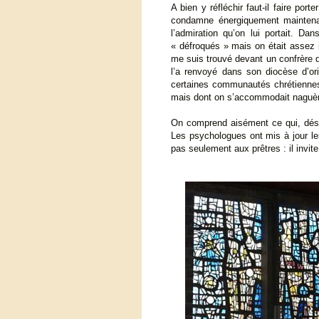
A bien y réfléchir faut-il faire por
condamne énergiquement maintenant
l’admiration qu’on lui portait. D
« défroqués » mais on était assez 
me suis trouvé devant un confrère d
l’a renvoyé dans son diocèse d’ori
certaines communautés chrétiennes,
mais dont on s’accommodait naguè
On comprend aisément ce qui, désor
Les psychologues ont mis à jour les
pas seulement aux prêtres : il invite 