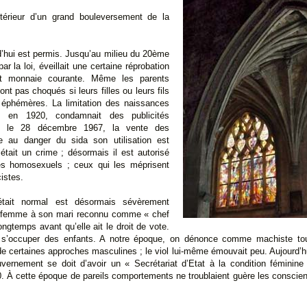
térieur d’un grand bouleversement de la
rd’hui est permis. Jusqu’au milieu du 20ème
par la loi, éveillait une certaine réprobation
est monnaie courante. Même les parents
nt pas choqués si leurs filles ou leurs fils
t éphémères. La limitation des naissances
i, en 1920, condamnait des publicités
uis le 28 décembre 1967, la vente des
ce au danger du sida son utilisation est
était un crime ; désormais il est autorisé
les homosexuels ; ceux qui les méprisent
istes.
ait normal est désormais sévèrement
 femme à son mari reconnu comme « chef
 longtemps avant qu’elle ait le droit de vote.
r à s’occuper des enfants. A notre époque, on dénonce comme machiste t
de certaines approches masculines ; le viol lui-même émouvait peu. Aujourd’h
gouvernement se doit d’avoir un « Secrétariat d’Etat à la condition féminine
. À cette époque de pareils comportements ne troublaient guère les conscien