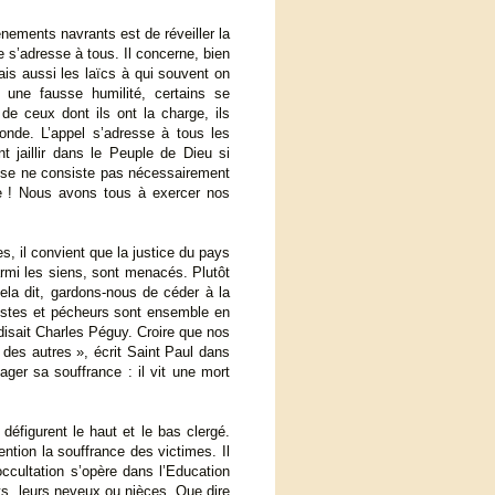
ments navrants est de réveiller la
s’adresse à tous. Il concerne, bien
ais aussi les laïcs à qui souvent on
c une fausse humilité, certains se
d de ceux dont ils ont la charge, ils
nde. L’appel s’adresse à tous les
nt jaillir dans le Peuple de Dieu si
lise ne consiste pas nécessairement
ie ! Nous avons tous à exercer nos
s, il convient que la justice du pays
armi les siens, sont menacés. Plutôt
Cela dit, gardons-nous de céder à la
ustes et pécheurs sont ensemble en
 disait Charles Péguy. Croire que nos
des autres », écrit Saint Paul dans
ager sa souffrance : il vit une mort
éfigurent le haut et le bas clergé.
ntion la souffrance des victimes. Il
occultation s’opère dans l’Education
ts, leurs neveux ou nièces. Que dire