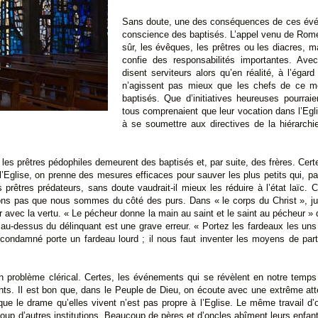
Sans doute, une des conséquences de ces événe
conscience des baptisés. L’appel venu de Rome 
sûr, les évêques, les prêtres ou les diacres, m
confie des responsabilités importantes. Ave
disent serviteurs alors qu’en réalité, à l’égar
n’agissent pas mieux que les chefs de ce mo
baptisés. Que d’initiatives heureuses pourraie
tous comprenaient que leur vocation dans l’Eg
à se soumettre aux directives de la hiérarch
les prêtres pédophiles demeurent des baptisés et, par suite, des frères. Certe
s l’Eglise, on prenne des mesures efficaces pour sauver les plus petits qui, p
 prêtres prédateurs, sans doute vaudrait-il mieux les réduire à l’état laïc. 
yons pas que nous sommes du côté des purs. Dans « le corps du Christ », j
oir avec la vertu. « Le pécheur donne la main au saint et le saint au pécheur »
-dessus du délinquant est une grave erreur. « Portez les fardeaux les uns 
e condamné porte un fardeau lourd ; il nous faut inventer les moyens de part
n problème clérical. Certes, les événements qui se révèlent en notre temps d
ts. Il est bon que, dans le Peuple de Dieu, on écoute avec une extrême atte
ue le drame qu’elles vivent n’est pas propre à l’Eglise. Le même travail d’
up d’autres institutions. Beaucoup de pères et d’oncles abîment leurs enfan