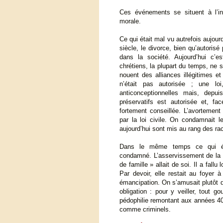
Ces événements se situent à l’in
morale.
Ce qui était mal vu autrefois aujou
siècle, le divorce, bien qu’autorisé 
dans la société. Aujourd’hui c’
chrétiens, la plupart du temps, ne so
nouent des alliances illégitimes e
n’était pas autorisée ; une lo
anticonceptionnelles mais, dep
préservatifs est autorisée et, fa
fortement conseillée. L’avortement 
par la loi civile. On condamnait 
aujourd’hui sont mis au rang des rac
Dans le même temps ce qui ét
condamné. L’asservissement de la
de famille » allait de soi. Il a fallu
Par devoir, elle restait au foye
émancipation. On s’amusait plutôt 
obligation : pour y veiller, tout 
pédophilie remontant aux années 40
comme criminels.