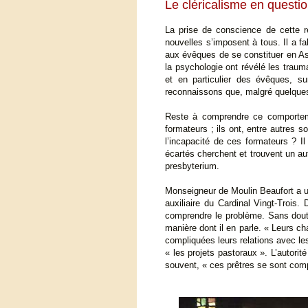
Le cléricalisme en questi
La prise de conscience de cette ré
nouvelles s’imposent à tous. Il a fa
aux évêques de se constituer en Ass
la psychologie ont révélé les trauma
et en particulier des évêques, s
reconnaissons que, malgré quelques
Reste à comprendre ce comporteme
formateurs ; ils ont, entre autres s
l’incapacité de ces formateurs ? I
écartés cherchent et trouvent un au
presbyterium.
Monseigneur de Moulin Beaufort a un
auxiliaire du Cardinal Vingt-Trois.
comprendre le problème. Sans doute 
manière dont il en parle. « Leurs cha
compliquées leurs relations avec les 
« les projets pastoraux ». L’autorit
souvent, « ces prêtres se sont com