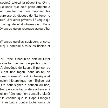
société tolérait la pédophilie. On la
nue sans que cela porte atteinte à
 avec une femme ; on méprisait les
paroisse du diocèse de Nanterre, je
uté. J’ai alors prévenu l’Evêque qui
de rigidité et d’intolérance ! Dans
éviances qu’on réprouve aujourd’hui
ffrances qu’elles subissent encore.
 qu’il adresse à tous les fidèles et
 du Pape. Chacun se doit de lutter
rêtre fait circuler une pétition parmi
’Archevêque de Lyon : il pense, ce
e. C’est une façon, sans doute, de
hique, même s’il est Archevêque et
nsion hiérarchique de l’Eglise est
 On peut signer la pétition ou non,
che que cette façon de s’adresser à
i un frère que l’on conseille plutôt
ur le chemin que le Pape François
és à se battre contre toute forme de