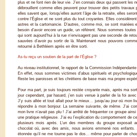
plus et ne font rien de leur vie. J’en connais deux qui passent les n
débrouillent comme elles peuvent pour trouver des petits travaux 
elles savent que, lorsqu’elles auront l’âge de la retraite, elles sero
contre l’Église et ne sont plus du tout croyantes. Elles considère
astres et la cartomancie. D’autres, comme moi, se sont mariées et
besoin d’avoir encore un guide, un référent. Nous sommes toute
qui sont aujourd’hui à la rue n’envisagent pas une seconde de re
sauvées d’avoir pu sortir de là. Maintenant nous pouvons commen
retourné à Bethléem après en être sorti.
As-tu reçu un soutien de la part de l’Église ?
Au niveau institutionnel, le rapport de la Commission Indépendant
En effet, nous sommes victimes d’abus spirituels et psychologique
Reste les paroisses et les chrétiens de base mais ma propre expér
Pour ma part, je suis toujours restée croyante mais, après ma sort
jour cependant, par hasard, j’en suis venue à parler de la foi ave
J’y suis allée et tout allait pour le mieux… jusqu’au jour où mon l
répondre à mon bonjour. La semaine suivante, de même.
J’ai co
mon livre n’avait pas plu ! J’ai arrêté de fréquenter ce groupe ainsi
une pratique religieuse. J’ai eu l’explication du comportement de c
plusieurs mois après. L’un des membres du groupe exposait a
chocolat où, avec des amis, nous avions emmené nos enfants. J
étonnée qu’il ne me tourne pas le dos… même pour parler de chocol