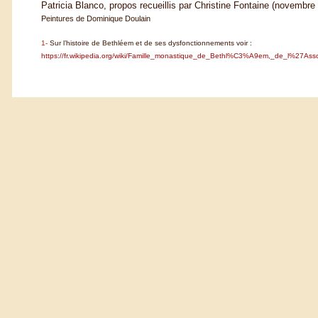
Patricia Blanco, propos recueillis par Christine Fontaine (novembre
Peintures de Dominique Doulain
1-
Sur l’histoire de Bethléem et de ses dysfonctionnements voir :
https://fr.wikipedia.org/wiki/Famille_monastique_de_Bethl%C3%A9em,_de_l%27As