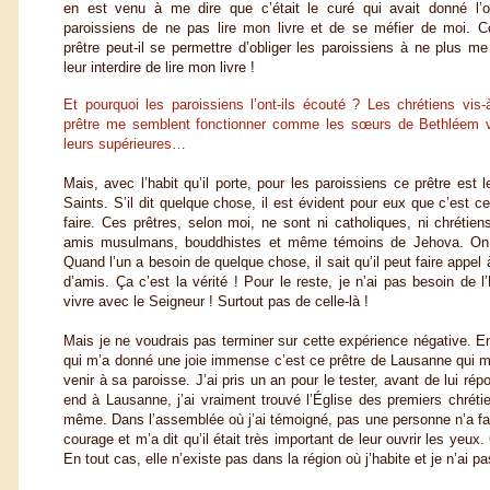
en est venu à me dire que c’était le curé qui avait donné l’
paroissiens de ne pas lire mon livre et de se méfier de moi.
prêtre peut-il se permettre d’obliger les paroissiens à ne plus me
leur interdire de lire mon livre !
Et pourquoi les paroissiens l’ont-ils écouté ? Les chrétiens vis-
prêtre me semblent fonctionner comme les sœurs de Bethléem v
leurs supérieures…
Mais, avec l’habit qu’il porte, pour les paroissiens ce prêtre est 
Saints. S’il dit quelque chose, il est évident pour eux que c’est cel
faire. Ces prêtres, selon moi, ne sont ni catholiques, ni chrétien
amis musulmans, bouddhistes et même témoins de Jehova. On s
Quand l’un a besoin de quelque chose, il sait qu’il peut faire appel
d’amis. Ça c’est la vérité ! Pour le reste, je n’ai pas besoin de l
vivre avec le Seigneur ! Surtout pas de celle-là !
Mais je ne voudrais pas terminer sur cette expérience négative. En
qui m’a donné une joie immense c’est ce prêtre de Lausanne qui m’
venir à sa paroisse. J’ai pris un an pour le tester, avant de lui r
end à Lausanne, j’ai vraiment trouvé l’Église des premiers chréti
même. Dans l’assemblée où j’ai témoigné, pas une personne n’a fait
courage et m’a dit qu’il était très important de leur ouvrir les yeux
En tout cas, elle n’existe pas dans la région où j’habite et je n’ai pa