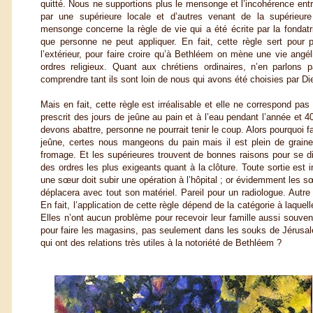
quitté. Nous ne supportions plus le mensonge et l’incohérence ent
par une supérieure locale et d’autres venant de la supérieure
mensonge concerne la règle de vie qui a été écrite par la fondat
que personne ne peut appliquer. En fait, cette règle sert pour p
l’extérieur, pour faire croire qu’à Bethléem on mène une vie angél
ordres religieux. Quant aux chrétiens ordinaires, n’en parlon
comprendre tant ils sont loin de nous qui avons été choisies par Die
Mais en fait, cette règle est irréalisable et elle ne correspond pas 
prescrit des jours de jeûne au pain et à l’eau pendant l’année et 
devons abattre, personne ne pourrait tenir le coup. Alors pourquoi f
jeûne, certes nous mangeons du pain mais il est plein de grain
fromage. Et les supérieures trouvent de bonnes raisons pour se di
des ordres les plus exigeants quant à la clôture. Toute sortie est i
une sœur doit subir une opération à l’hôpital ; or évidemment les
déplacera avec tout son matériel. Pareil pour un radiologue. Autre
En fait, l’application de cette règle dépend de la catégorie à laqu
Elles n’ont aucun problème pour recevoir leur famille aussi souven
pour faire les magasins, pas seulement dans les souks de Jérusal
qui ont des relations très utiles à la notoriété de Bethléem ?