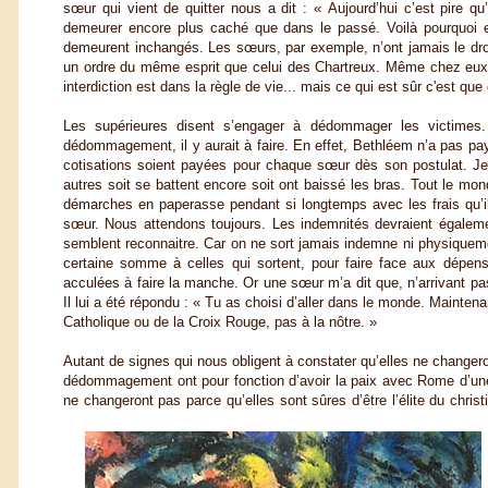
sœur qui vient de quitter nous a dit : « Aujourd’hui c’est pire q
demeurer encore plus caché que dans le passé. Voilà pourquoi el
demeurent inchangés. Les sœurs, par exemple, n’ont jamais le droi
un ordre du même esprit que celui des Chartreux. Même chez eux, le
interdiction est dans la règle de vie... mais ce qui est sûr c'est qu
Les supérieures disent s’engager à dédommager les victimes.
dédommagement, il y aurait à faire. En effet, Bethléem n’a pas pa
cotisations soient payées pour chaque sœur dès son postulat. Je
autres soit se battent encore soit ont baissé les bras. Tout le m
démarches en paperasse pendant si longtemps avec les frais qu’i
sœur. Nous attendons toujours. Les indemnités devraient égaleme
semblent reconnaitre. Car on ne sort jamais indemne ni physiqueme
certaine somme à celles qui sortent, pour faire face aux dépens
acculées à faire la manche. Or une sœur m’a dit que, n’arrivant pas
Il lui a été répondu : « Tu as choisi d’aller dans le monde. Mainte
Catholique ou de la Croix Rouge, pas à la nôtre. »
Autant de signes qui nous obligent à constater qu’elles ne change
dédommagement ont pour fonction d’avoir la paix avec Rome d’une p
ne changeront pas parce qu’elles sont sûres d’être l’élite du chris