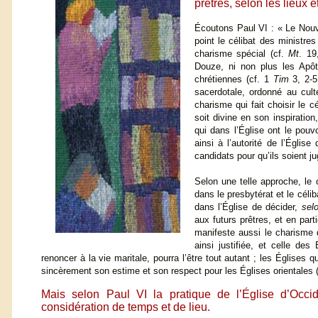
prêtres, selon les lieux e
Écoutons Paul VI : « Le Nouv
point le célibat des ministr
charisme spécial (cf.
Mt
. 19
Douze, ni non plus les Apô
chrétiennes (cf. 1
Tim
3, 2-
sacerdotale, ordonné au culte
charisme qui fait choisir le 
soit divine en son inspiration
qui dans l’Église ont le pouv
ainsi à l’autorité de l’Église
candidats pour qu’ils soient j
Selon une telle approche, le c
dans le presbytérat et le célib
dans l’Église de décider,
sel
aux futurs prêtres, et en par
manifeste aussi le charisme d
ainsi justifiée, et celle d
renoncer à la vie maritale, pourra l’être tout autant ; les Églises q
sincèrement son estime et son respect pour les Églises orientales 
Mais selon Paul VI la pratique de l’Église d’Occid
considération de temps et de lieu.