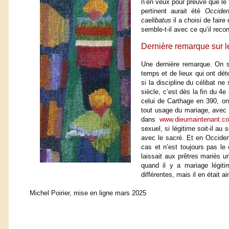
n’en veux pour preuve que le ti
pertinent aurait été
Occiden
caelibatus
il a choisi de fair
semble-t-il avec ce qu’il recon
Dernière remarque sur le
Une dernière remarque. On s
temps et de lieux qui ont déte
si la discipline du célibat n
siècle, c’est dès la fin du 4
celui de Carthage en 390, o
tout usage du mariage, avec p
dans
www.dieumaintenant.co
sexuel, si légitime soit-il au
avec le sacré. Et en Occident
cas et n’est toujours pas le 
laissait aux prêtres mariés u
quand il y a mariage légiti
différentes, mais il en était ai
Michel Poirier, mise en ligne mars 2025