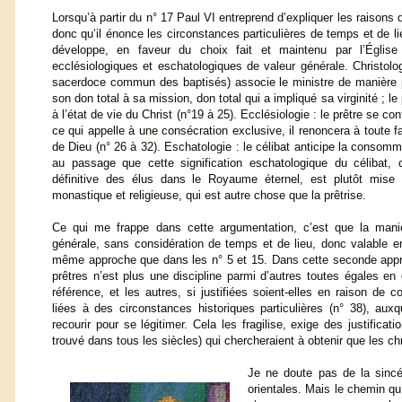
Lorsqu’à partir du n° 17 Paul VI entreprend d’expliquer les raisons 
donc qu’il énonce les circonstances particulières de temps et de lieu 
développe, en faveur du choix fait et maintenu par l’Église l
ecclésiologiques et eschatologiques de valeur générale. Christolog
sacerdoce commun des baptisés) associe le ministre de manière pl
son don total à sa mission, don total qui a impliqué sa virginité ; l
à l’état de vie du Christ (n°19 à 25). Ecclésiologie : le prêtre se c
ce qui appelle à une consécration exclusive, il renoncera à toute f
de Dieu (n° 26 à 32). Eschatologie : le célibat anticipe la conso
au passage que cette signification eschatologique du célibat, ce
définitive des élus dans le Royaume éternel, est plutôt mise 
monastique et religieuse, qui est autre chose que la prêtrise.
Ce qui me frappe dans cette argumentation, c’est que la mani
générale, sans considération de temps et de lieu, donc valable en
même approche que dans les n° 5 et 15. Dans cette seconde approc
prêtres n’est plus une discipline parmi d’autres toutes égales en d
référence, et les autres, si justifiées soient-elles en raison de 
liées à des circonstances historiques particulières (n° 38), auxq
recourir pour se légitimer. Cela les fragilise, exige des justific
trouvé dans tous les siècles) qui chercheraient à obtenir que les chr
Je ne doute pas de la sincé
orientales. Mais le chemin q