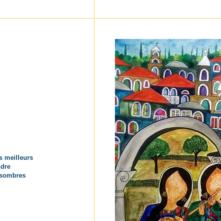
s meilleurs
ndre
s sombres