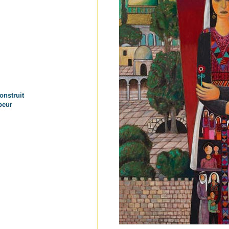
onstruit
peur